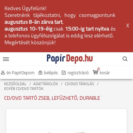
Kedves Ügyfelünk!
Szeretnénk tájékoztatni, hogy csomagpontunk
augusztus 8-án zárva tart
,
X
augusztus 10-19-éig
csak
15:00-ig tart nyitva
és
a telefonos ügyfélszolgálat is eddig lesz elérhető.
Megértését köszönjük!
0
én PapírDepom
belépés
regisztráció
kosár
KEZDŐOLDAL
ADATTÁROLÓK
CD/DVD TÁROLÁS
EGYÉB CD/DVD TARTÓK
CD/DVD TARTÓ ZSEB, LEFŰZHETŐ, DURABLE