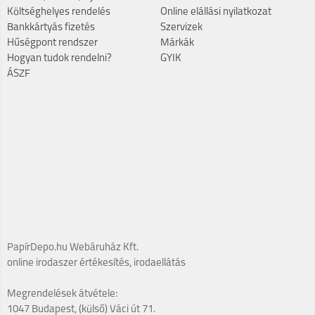
Költséghelyes rendelés
Online elállási nyilatkozat
Bankkártyás fizetés
Szervizek
Hűségpont rendszer
Márkák
Hogyan tudok rendelni?
GYIK
ÁSZF
PapírDepo.hu Webáruház Kft.
online irodaszer értékesítés, irodaellátás
Megrendelések átvétele:
1047 Budapest, (külső) Váci út 71.