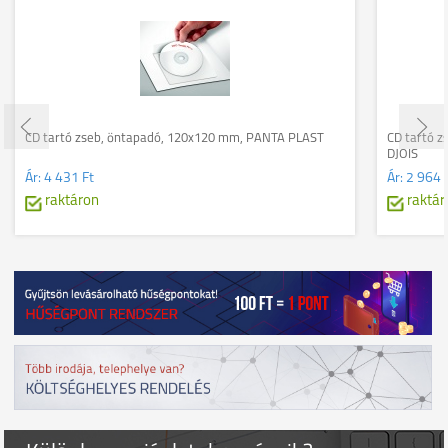
CD tartó zseb, öntapadó, 120x120 mm, PANTA PLAST
CD tartó z
DJOIS
Ár:
4 431 Ft
Ár:
2 964 
raktáron
raktár