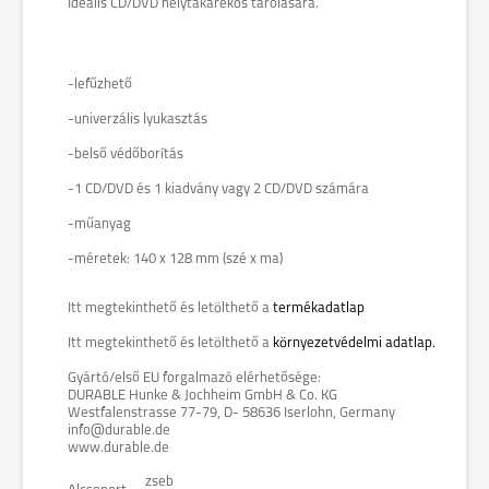
Ideális CD/DVD helytakarékos tárolására.
-lefűzhető
-univerzális lyukasztás
-belső védőborítás
-1 CD/DVD és 1 kiadvány vagy 2 CD/DVD számára
-műanyag
-méretek: 140 x 128 mm (szé x ma)
Itt megtekinthető és letölthető a
termékadatlap
Itt megtekinthető és letölthető a
környezetvédelmi adatlap.
Gyártó/első EU forgalmazó elérhetősége:
DURABLE Hunke & Jochheim GmbH & Co. KG
Westfalenstrasse 77-79, D- 58636 Iserlohn, Germany
info@durable.de
www.durable.de
zseb