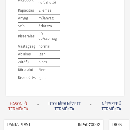
Alcsoport
(lefűzhető)
Kapacitás
2 lemez
Anyag
műanyag
Szín
átlátszó
10
Kiszerelés
db/csomag
Vastagság
normál
Ablakos
Igen
Zárófül
nincs
Kör alakú
Nem
Kiszedőrés
Igen
HASONLÓ
UTOLJÁRA NÉZETT
NÉPSZERŰ
TERMÉKEK
TERMÉKEK
TERMÉKEK
PANTA PLAST
INP4070002
DJOIS