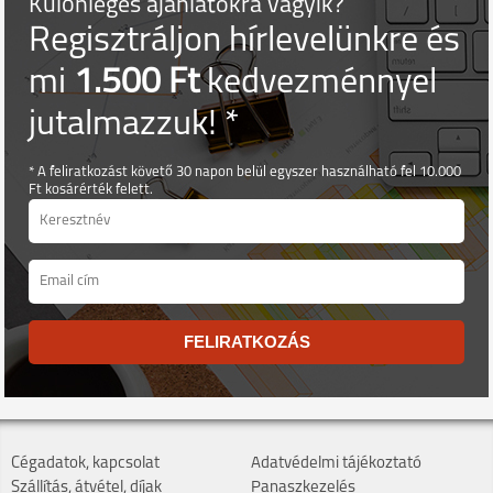
Különleges ajánlatokra vágyik?
Regisztráljon hírlevelünkre és
mi
1.500 Ft
kedvezménnyel
jutalmazzuk! *
* A feliratkozást követő 30 napon belül egyszer használható fel 10.000
Ft kosárérték felett.
FELIRATKOZÁS
Cégadatok, kapcsolat
Adatvédelmi tájékoztató
Szállítás, átvétel, díjak
Panaszkezelés