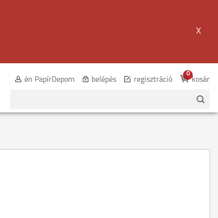
X
0
én PapírDepom
belépés
regisztráció
kosár