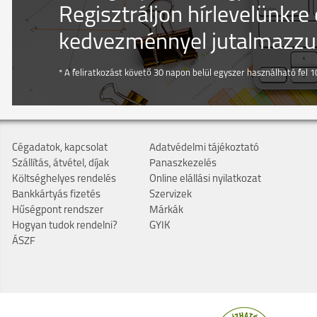
Regisztráljon hírlevelünkre
kedvezménnyel jutalmazzuk
* A feliratkozást követő 30 napon belül egyszer használható fel 10
Cégadatok, kapcsolat
Adatvédelmi tájékoztató
Szállítás, átvétel, díjak
Panaszkezelés
Költséghelyes rendelés
Online elállási nyilatkozat
Bankkártyás fizetés
Szervizek
Hűségpont rendszer
Márkák
Hogyan tudok rendelni?
GYIK
ÁSZF