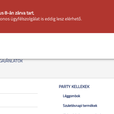
s 8-án zárva tart
,
fonos ügyfélszolgálat is eddig lesz elérhető.
GAJÁNLATOK
PARTY KELLÉKEK
Léggömbök
Születésnapi termékek