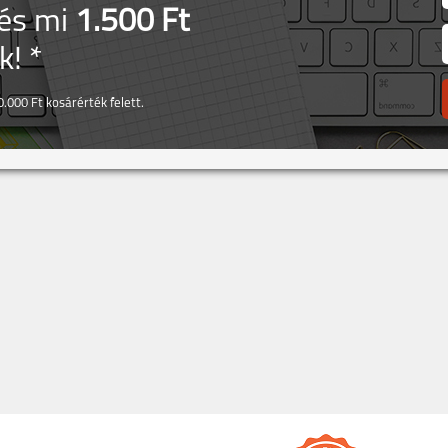
 és mi
1.500 Ft
! *
.000 Ft kosárérték felett.