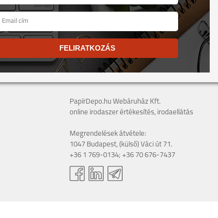
FELIRATKOZÁS
PapírDepo.hu Webáruház Kft.
online irodaszer értékesítés, irodaellátás
Megrendelések átvétele:
1047 Budapest, (külső) Váci út 71.
+36 1 769-0134; +36 70 676-7437