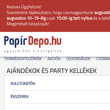
Kedves Ügyfelünk!
Szeretnénk tájékoztatni, hogy csomagpontunk
augusztu
augusztus 10-19-éig
csak
15:00-ig tart nyitva
és a tele
Megértését köszönjük!
TERMÉKKATEGÓRIÁK
AKCIÓK
ÚJDONSÁGOK
CSOMA
AJÁNDÉKOK ÉS PARTY KELLÉKEK
KULCSTARTÓK
ÉKSZEREK