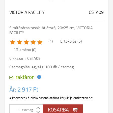
VICTORIA FACILITY
CSTA09
Simítózáras tasak, átlátszó, 20x25 cm, VICTORIA
FACILITY
(1)
Értékelés (5)
Vélemény (0)
Cikkszám: CSTA09
Csomagolási egység: 100 db / csomag
raktáron
Ár:
2 917 Ft
A kedvencek funkció használatához kérjük, jelentkezzen be!
csomag