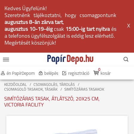
Kedves Ügyfelünk!
Szeretnénk tájékoztatni, hogy csomagpontunk
augusztus 8-án zárva tart
,
X
augusztus 10-19-éig
csak
15:00-ig tart nyitva
és
a telefonos ügyfélszolgálat is eddig lesz elérhető.
Megértését köszönjük!
0
én PapírDepom
belépés
regisztráció
kosár
KEZDŐOLDAL
CSOMAGOLÁS, TÁROLÁS
CSOMAGOLÓ TASAKOK, TÁSKÁK
SIMÍTÓZÁRAS TASAKOK
SIMÍTÓZÁRAS TASAK, ÁTLÁTSZÓ, 20X25 CM,
VICTORIA FACILITY