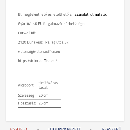
Itt megtekinthető és letölthető a
használati útmutató.
Gyártó/első EU forgalmazó elérhetősége:
Corwell Kft
2120 Dunakeszi, Pallag utca 37.
victoria@victoriaoffice.eu
https://victoriaoffice.eu/
simítózáras
Alcsoport
tasak
Szélesség
20 cm
Hosszúság
25 cm
HASONLÓ
UTOLJÁRA NÉZETT
NÉPSZERŰ