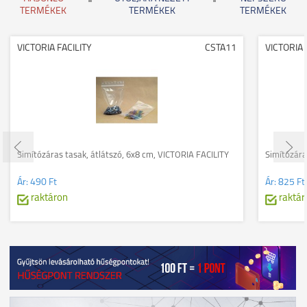
TERMÉKEK
TERMÉKEK
TERMÉKEK
VICTORIA FACILITY
CSTA11
VICTORIA 
Simítózáras tasak, átlátszó, 6x8 cm, VICTORIA FACILITY
Simítózára
Ár:
490 Ft
Ár:
825 Ft
raktáron
raktár