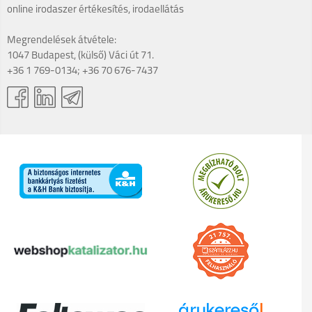
online irodaszer értékesítés, irodaellátás
Megrendelések átvétele:
1047 Budapest, (külső) Váci út 71.
+36 1 769-0134; +36 70 676-7437