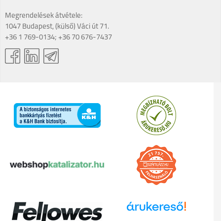
Megrendelések átvétele:
1047 Budapest, (külső) Váci út 71.
+36 1 769-0134; +36 70 676-7437