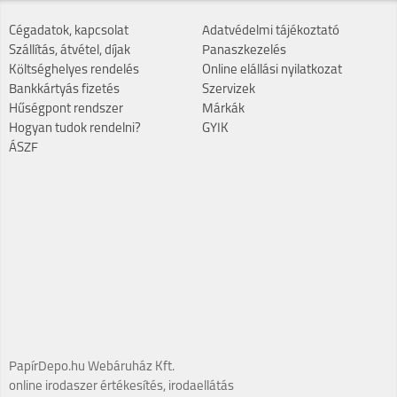
Cégadatok, kapcsolat
Adatvédelmi tájékoztató
Szállítás, átvétel, díjak
Panaszkezelés
Költséghelyes rendelés
Online elállási nyilatkozat
Bankkártyás fizetés
Szervizek
Hűségpont rendszer
Márkák
Hogyan tudok rendelni?
GYIK
ÁSZF
PapírDepo.hu Webáruház Kft.
online irodaszer értékesítés, irodaellátás