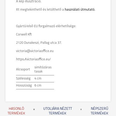
A kép illusztráció.
Itt megtekinthető és letölthető a
használati útmutató.
Gyártó/első EU forgalmazó elérhetősége:
Corwell Kft
2120 Dunakeszi, Pallag utca 37.
victoria@victoriaoffice.eu
https://victoriaoffice.eu/
simítózáras
Alcsoport
tasak
Szélesség
4 cm
Hosszúság
6 cm
HASONLÓ
UTOLJÁRA NÉZETT
NÉPSZERŰ
TERMÉKEK
TERMÉKEK
TERMÉKEK