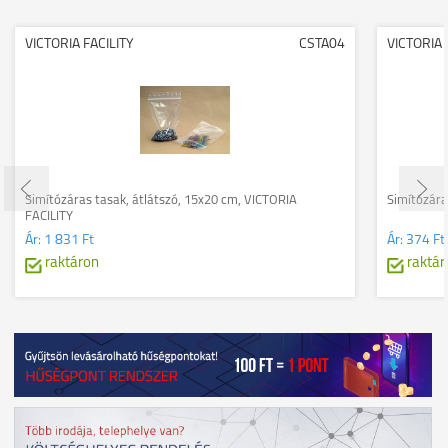
VICTORIA FACILITY
CSTA04
VICTORIA 
Simítózáras tasak, átlátszó, 15x20 cm, VICTORIA
Simítózára
FACILITY
Ár:
1 831 Ft
Ár:
374 Ft
raktáron
raktár