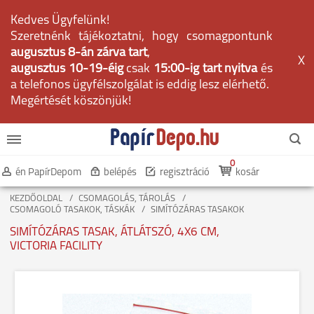
Kedves Ügyfelünk!
Szeretnénk tájékoztatni, hogy csomagpontunk
augusztus 8-án zárva tart
,
X
augusztus 10-19-éig
csak
15:00-ig tart nyitva
és
a telefonos ügyfélszolgálat is eddig lesz elérhető.
Megértését köszönjük!
0
én PapírDepom
belépés
regisztráció
kosár
KEZDŐOLDAL
CSOMAGOLÁS, TÁROLÁS
CSOMAGOLÓ TASAKOK, TÁSKÁK
SIMÍTÓZÁRAS TASAKOK
SIMÍTÓZÁRAS TASAK, ÁTLÁTSZÓ, 4X6 CM,
VICTORIA FACILITY