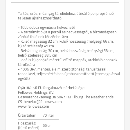
Tartós, erős, műanyag tárolódoboz, ütésálló polipropilénből,
teljesen újrahasznosítható.
- Több doboz egymásra helyezhető
- A tartalmát óvja a portól és nedvességtől, a biztonságosan
záródó fedélnek köszönhetően
- Külső magasság 32 cm, külső hosszúság (mélység) 66 cm,
külső szélesség 45 cm
- Belső magasság 30 cm, belső hosszúság (mélység) 58 cm,
belső szélesség 38,5 cm
- Ideális különböző méretű lefűző mappák, archiváló dobozok
tárolására
- 100% BPA mentes, élelmiszerbiztonsági tanúsítással
rendelkezi, teljesmértékben újrahasznosítható (csomagolással
együtt)
Gyártó/első EU forgalmazó elérhetősége:
Fellowes Holdings B.V.
Gesworehoekseweg 3a 5047 TM Tilburg The Neatherlands
CS-benelux@fellowes.com
www.fellowes.com
Űrtartalom
70 liter
Hosszúság
66 cm
(külső méret)