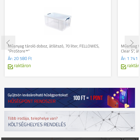
Műanyag tároló doboz, átlátszó, 70 liter, FELLOWES,
Műanyag t
"ProStore™"
Clear S", á
Ár:
20 580 Ft
Ár:
1 741 
raktáron
raktár