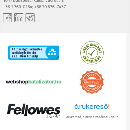
1047 Budapest, (külső) Váci út 71.
+36 1 769-0134; +36 70 676-7437
Árukereső, a hiteles vásárlási kalauz