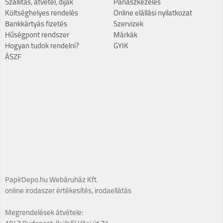
Szállítás, átvétel, díjak
Panaszkezelés
Költséghelyes rendelés
Online elállási nyilatkozat
Bankkártyás fizetés
Szervizek
Hűségpont rendszer
Márkák
Hogyan tudok rendelni?
GYIK
ÁSZF
PapírDepo.hu Webáruház Kft.
online irodaszer értékesítés, irodaellátás
Megrendelések átvétele: