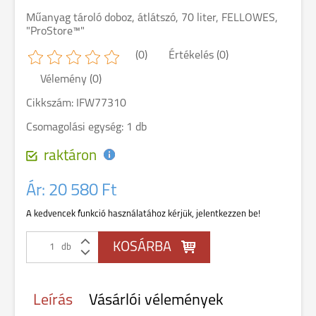
Műanyag tároló doboz, átlátszó, 70 liter, FELLOWES,
"ProStore™"
(0)
Értékelés (0)
Vélemény (0)
Cikkszám: IFW77310
Csomagolási egység: 1 db
raktáron
Ár:
20 580 Ft
A kedvencek funkció használatához kérjük, jelentkezzen be!
db
Leírás
Vásárlói vélemények