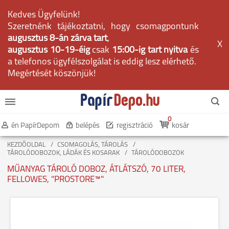
Kedves Ügyfelünk!
Szeretnénk tájékoztatni, hogy csomagpontunk
augusztus 8-án zárva tart
,
X
augusztus 10-19-éig
csak
15:00-ig tart nyitva
és
a telefonos ügyfélszolgálat is eddig lesz elérhető.
Megértését köszönjük!
0
én PapírDepom
belépés
regisztráció
kosár
KEZDŐOLDAL
CSOMAGOLÁS, TÁROLÁS
TÁROLÓDOBOZOK, LÁDÁK ÉS KOSARAK
TÁROLÓDOBOZOK
MŰANYAG TÁROLÓ DOBOZ, ÁTLÁTSZÓ, 70 LITER,
FELLOWES, "PROSTORE™"