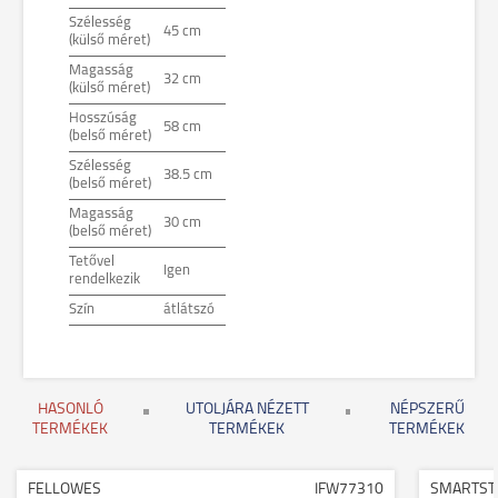
Szélesség
45 cm
(külső méret)
Magasság
32 cm
(külső méret)
Hosszúság
58 cm
(belső méret)
Szélesség
38.5 cm
(belső méret)
Magasság
30 cm
(belső méret)
Tetővel
Igen
rendelkezik
Szín
átlátszó
HASONLÓ
UTOLJÁRA NÉZETT
NÉPSZERŰ
TERMÉKEK
TERMÉKEK
TERMÉKEK
FELLOWES
IFW77310
SMARTST