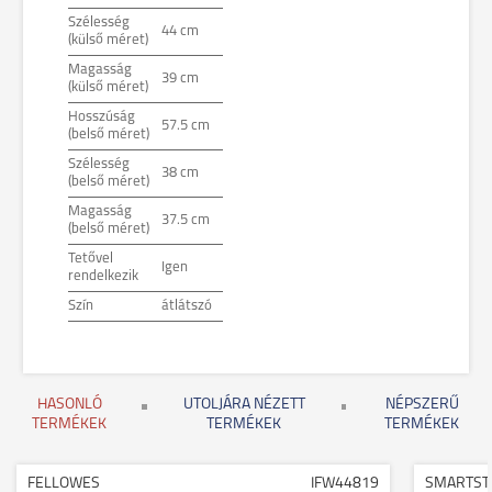
Szélesség
44 cm
(külső méret)
Magasság
39 cm
(külső méret)
Hosszúság
57.5 cm
(belső méret)
Szélesség
38 cm
(belső méret)
Magasság
37.5 cm
(belső méret)
Tetővel
Igen
rendelkezik
Szín
átlátszó
HASONLÓ
UTOLJÁRA NÉZETT
NÉPSZERŰ
TERMÉKEK
TERMÉKEK
TERMÉKEK
FELLOWES
IFW44819
SMARTST