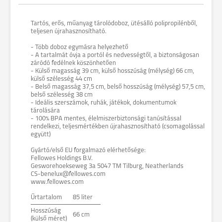
Tartós, erős, műanyag tárolódoboz, ütésálló polipropilénből,
teljesen újrahasznosítható.
- Több doboz egymásra helyezhető
- A tartalmát óvja a portól és nedvességtől, a biztonságosan
záródó fedélnek köszönhetően
- Külső magasság 39 cm, külső hosszúság (mélység) 66 cm,
külső szélesség 44 cm
- Belső magasság 37,5 cm, belső hosszúság (mélység) 57,5 cm,
belső szélesség 38 cm
- Ideális szerszámok, ruhák, játékok, dokumentumok
tárolására
- 100% BPA mentes, élelmiszerbiztonsági tanúsítással
rendelkezi, teljesmértékben újrahasznosítható (csomagolással
együtt)
Gyártó/első EU forgalmazó elérhetősége:
Fellowes Holdings B.V.
Gesworehoekseweg 3a 5047 TM Tilburg, Neatherlands
CS-benelux@fellowes.com
www.fellowes.com
Űrtartalom
85 liter
Hosszúság
66 cm
(külső méret)