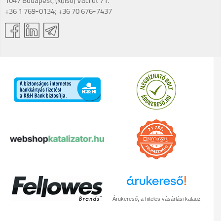
1047 Budapest, (külső) Váci út 71.
+36 1 769-0134; +36 70 676-7437
Árukereső, a hiteles vásárlási kalauz