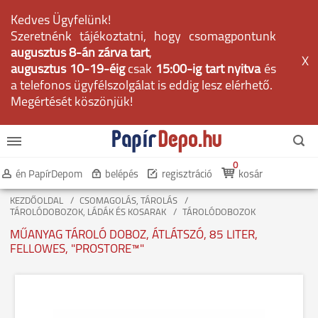
Kedves Ügyfelünk!
Szeretnénk tájékoztatni, hogy csomagpontunk
augusztus 8-án zárva tart
,
X
augusztus 10-19-éig
csak
15:00-ig tart nyitva
és
a telefonos ügyfélszolgálat is eddig lesz elérhető.
Megértését köszönjük!
0
én PapírDepom
belépés
regisztráció
kosár
KEZDŐOLDAL
CSOMAGOLÁS, TÁROLÁS
TÁROLÓDOBOZOK, LÁDÁK ÉS KOSARAK
TÁROLÓDOBOZOK
MŰANYAG TÁROLÓ DOBOZ, ÁTLÁTSZÓ, 85 LITER,
FELLOWES, "PROSTORE™"