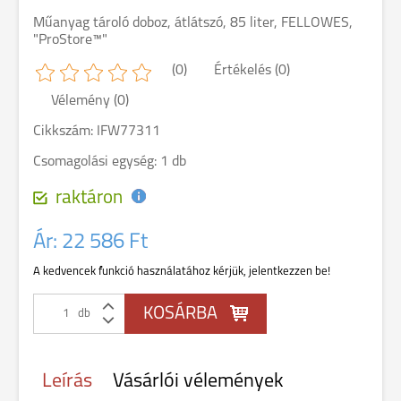
Műanyag tároló doboz, átlátszó, 85 liter, FELLOWES,
"ProStore™"
(0)
Értékelés (0)
Vélemény (0)
Cikkszám: IFW77311
Csomagolási egység: 1 db
raktáron
Ár:
22 586 Ft
A kedvencek funkció használatához kérjük, jelentkezzen be!
db
Leírás
Vásárlói vélemények