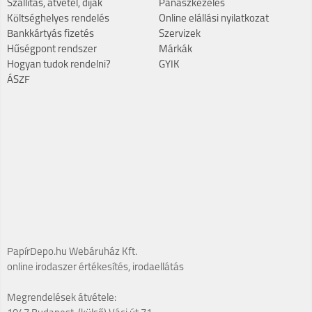
Szállítás, átvétel, díjak
Panaszkezelés
Költséghelyes rendelés
Online elállási nyilatkozat
Bankkártyás fizetés
Szervizek
Hűségpont rendszer
Márkák
Hogyan tudok rendelni?
GYIK
ÁSZF
PapírDepo.hu Webáruház Kft.
online irodaszer értékesítés, irodaellátás
Megrendelések átvétele: