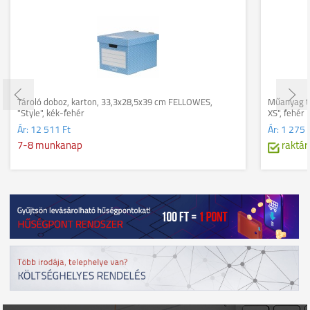
Tároló doboz, karton, 33,3x28,5x39 cm FELLOWES,
Műanyag t
"Style", kék-fehér
XS", fehér
Ár:
12 511 Ft
Ár:
1 275 
7-8 munkanap
raktár