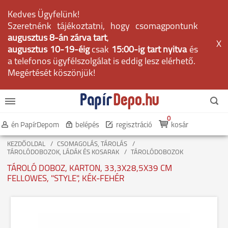
Kedves Ügyfelünk!
Szeretnénk tájékoztatni, hogy csomagpontunk
augusztus 8-án zárva tart
,
X
augusztus 10-19-éig
csak
15:00-ig tart nyitva
és
a telefonos ügyfélszolgálat is eddig lesz elérhető.
Megértését köszönjük!
0
én PapírDepom
belépés
regisztráció
kosár
KEZDŐOLDAL
CSOMAGOLÁS, TÁROLÁS
TÁROLÓDOBOZOK, LÁDÁK ÉS KOSARAK
TÁROLÓDOBOZOK
TÁROLÓ DOBOZ, KARTON, 33,3X28,5X39 CM
FELLOWES, "STYLE", KÉK-FEHÉR