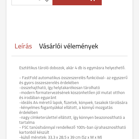
Leírás
Vásárlói vélemények
Esztétikus tároló dobozok, akár 4 db is egymásra helyezhető.
- FastFold automatikus összeszerelés funkcióval- az egyszerű
és gyors összeszerelés érdekében
-összehajtható, így helytakarékosan tárolható
-modern formatervezésének köszönhetően jól mutat otthon
és irodában egyaránt
-ideális A4 méretű lapok, füzetek, könyvek, tasakok tárolására
-kényelmes fogantyúkkal ellátott, a könnyű mozgatás
érdekében
-nagy címketerülettel ellátott, így könnyen beazonosítható a
tartalma
- FSC tanúsítvánnyal rendelkező 100%-ban újrahasznosítható
kartonból készült
-külső méretek: 33,3 x 28,5 x 39 cm (Sz x M x M)