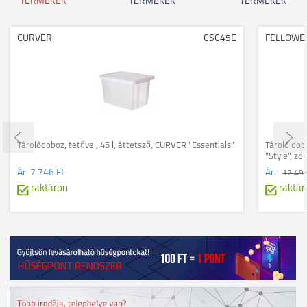
TERMÉKEK
TERMÉKEK
TERMÉKEK
CURVER
CSC45E
FELLOWE
Tárolódoboz, tetővel, 45 l, áttetsző, CURVER "Essentials"
Tároló dob
"Style", zö
Ár:
7 746 Ft
Ár:
12 496
raktáron
raktár