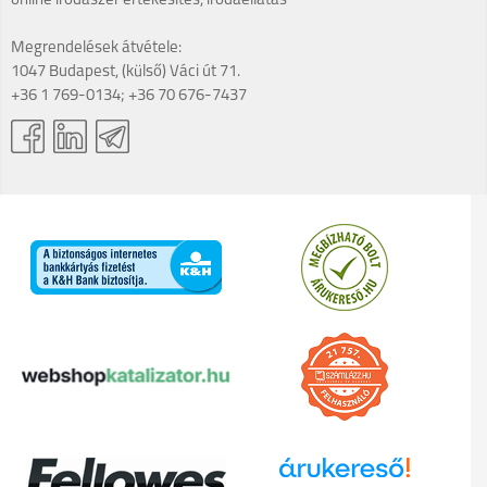
online irodaszer értékesítés, irodaellátás
Megrendelések átvétele:
1047 Budapest, (külső) Váci út 71.
+36 1 769-0134; +36 70 676-7437