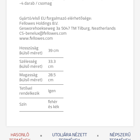
-4 darab / csomag
Gyártó/első EU forgalmazó elérhetősége:
Fellowes Holdings B.V.
Gesworehoekseweg 3a 5047 TM Tilburg, Neatherlands
CS-benelux@fellowes.com
www.fellowes.com
Hosszúság
39 cm
(külső méret)
Szélesség
33.3
(külső méret)
cm
Magasság
28.5
(külső méret)
cm
Tetővel
Igen
rendelkezik
fehér
Szín
és kék
HASONLÓ
UTOLJÁRA NÉZETT
NÉPSZERŰ