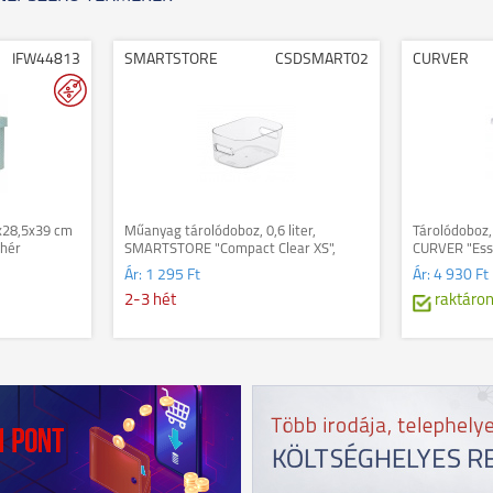
IFW44813
SMARTSTORE
CSDSMART02
CURVER
3x28,5x39 cm
Műanyag tárolódoboz, 0,6 liter,
Tárolódoboz, 
ehér
SMARTSTORE "Compact Clear XS",
CURVER "Ess
átlátszó
Ár:
1 295 Ft
Ár:
4 930 Ft
2-3 hét
raktáro