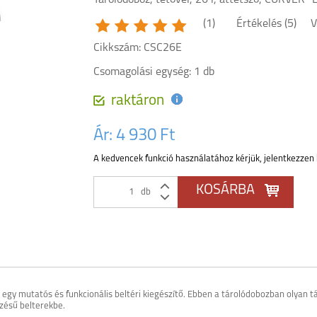
Tárolódoboz, tetővel, 26 l, áttetsző, CURVER "
(1)
Értékelés (5)
V
Cikkszám: CSC26E
Csomagolási egység: 1 db
raktáron
Ár:
4 930 Ft
A kedvencek funkció használatához kérjük, jelentkezzen 
db
egy mutatós és funkcionális beltéri kiegészítő. Ebben a tárolódobozban olyan t
zésű belterekbe.