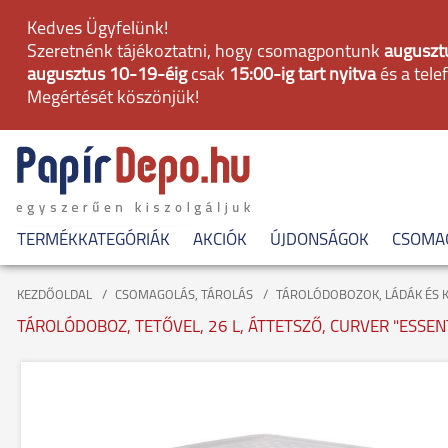
Kedves Ügyfelünk!
Szeretnénk tájékoztatni, hogy csomagpontunk
augusztu
augusztus 10-19-éig
csak
15:00-ig tart nyitva
és a tele
Megértését köszönjük!
TERMÉKKATEGÓRIÁK
AKCIÓK
ÚJDONSÁGOK
CSOMA
KEZDŐOLDAL
CSOMAGOLÁS, TÁROLÁS
TÁROLÓDOBOZOK, LÁDÁK ÉS 
TÁROLÓDOBOZ, TETŐVEL, 26 L, ÁTTETSZŐ, CURVER "ESSEN