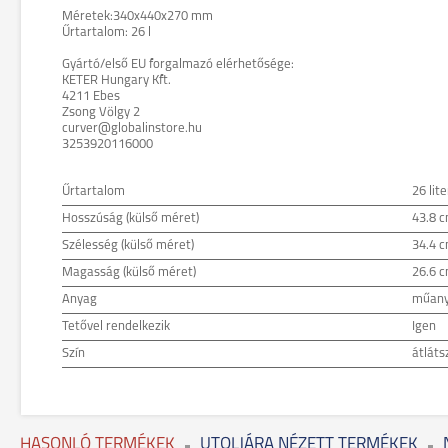
Méretek:340x440x270 mm
Űrtartalom: 26 l
Gyártó/első EU forgalmazó elérhetősége:
KETER Hungary Kft.
4211 Ebes
Zsong Völgy 2
curver@globalinstore.hu
3253920116000
Űrtartalom
26 lite
Hosszúság (külső méret)
43.8 
Szélesség (külső méret)
34.4 
Magasság (külső méret)
26.6 
Anyag
műan
Tetővel rendelkezik
Igen
Szín
átláts
HASONLÓ TERMÉKEK
UTOLJÁRA NÉZETT TERMÉKEK