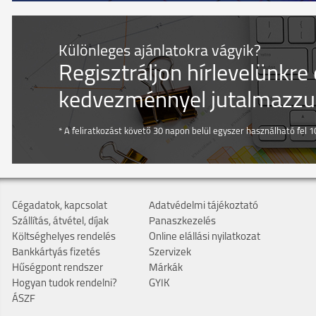
Különleges ajánlatokra vágyik?
Regisztráljon hírlevelünkre
kedvezménnyel jutalmazzuk
* A feliratkozást követő 30 napon belül egyszer használható fel 10
Cégadatok, kapcsolat
Adatvédelmi tájékoztató
Szállítás, átvétel, díjak
Panaszkezelés
Költséghelyes rendelés
Online elállási nyilatkozat
Bankkártyás fizetés
Szervizek
Hűségpont rendszer
Márkák
Hogyan tudok rendelni?
GYIK
ÁSZF