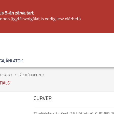
s 8-án zárva tart
,
fonos ügyfélszolgálat is eddig lesz elérhető.
GAJÁNLATOK
KOSARAK
TÁROLÓDOBOZOK
TIALS"
CURVER