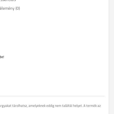
Essentials"
élemény (0)
be!
árgyakat tárolhatsz, amelyeknek eddig nem találtál helyet. A termék az