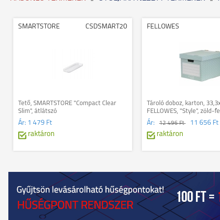
SMARTSTORE
CSDSMART20
FELLOWES
Tető, SMARTSTORE "Compact Clear
Tároló doboz, karton, 33,
Slim", átlátszó
FELLOWES, "Style", zöld-f
Ár:
1 479 Ft
Ár:
11 656 Ft
12 496 Ft
raktáron
raktáron