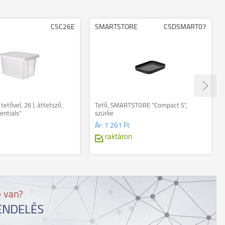
CSC26E
SMARTSTORE
CSDSMART07
tetővel, 26 l, áttetsző,
Tető, SMARTSTORE "Compact S",
entials"
szürke
Ár:
1 261 Ft
n
raktáron