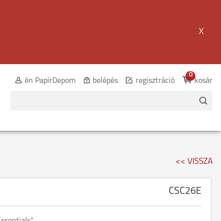
X
0
én PapírDepom
belépés
regisztráció
kosár
<< VISSZA
CSC26E