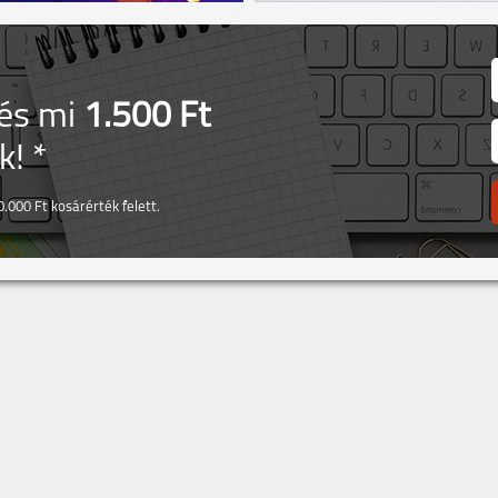
 és mi
1.500 Ft
! *
.000 Ft kosárérték felett.