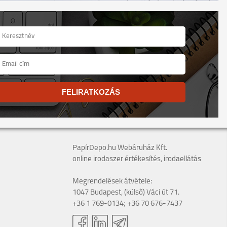
FELIRATKOZÁS
PapírDepo.hu Webáruház Kft.
online irodaszer értékesítés, irodaellátás
Megrendelések átvétele:
1047 Budapest, (külső) Váci út 71.
+36 1 769-0134; +36 70 676-7437