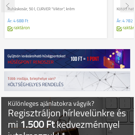
Ruháskosár, 50 l, CURVER "Viktor", krém
Kötött hat
Ár:
4 688 Ft
Ár:
4 782 
raktáron
raktár
Különleges ajánlatokra vágyik?
Regisztráljon hírlevelünkre és
mi
1.500 Ft
kedvezménnyel