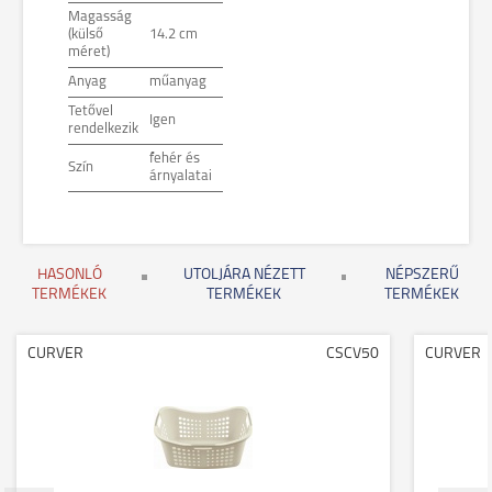
Magasság
(külső
14.2 cm
méret)
Anyag
műanyag
Tetővel
Igen
rendelkezik
fehér és
Szín
árnyalatai
HASONLÓ
UTOLJÁRA NÉZETT
NÉPSZERŰ
TERMÉKEK
TERMÉKEK
TERMÉKEK
CURVER
CSCV50
CURVER