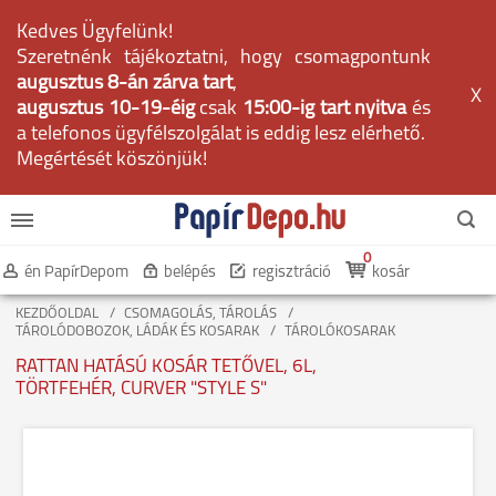
Kedves Ügyfelünk!
Szeretnénk tájékoztatni, hogy csomagpontunk
augusztus 8-án zárva tart
,
X
augusztus 10-19-éig
csak
15:00-ig tart nyitva
és
a telefonos ügyfélszolgálat is eddig lesz elérhető.
Megértését köszönjük!
0
én PapírDepom
belépés
regisztráció
kosár
KEZDŐOLDAL
CSOMAGOLÁS, TÁROLÁS
TÁROLÓDOBOZOK, LÁDÁK ÉS KOSARAK
TÁROLÓKOSARAK
RATTAN HATÁSÚ KOSÁR TETŐVEL, 6L,
TÖRTFEHÉR, CURVER "STYLE S"