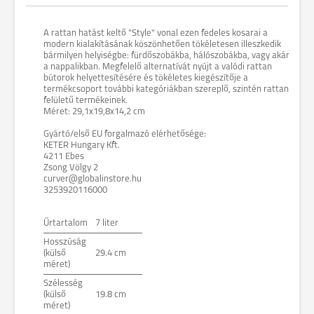
A rattan hatást keltő "Style" vonal ezen fedeles kosarai a
modern kialakításának köszönhetően tökéletesen illeszkedik
bármilyen helyiségbe: fürdőszobákba, hálószobákba, vagy akár
a nappalikban. Megfelelő alternatívát nyújt a valódi rattan
bútorok helyettesítésére és tökéletes kiegészítője a
termékcsoport további kategóriákban szereplő, szintén rattan
felületű termékeinek.
Méret: 29,1x19,8x14,2 cm
Gyártó/első EU forgalmazó elérhetősége:
KETER Hungary Kft.
4211 Ebes
Zsong Völgy 2
curver@globalinstore.hu
3253920116000
Űrtartalom
7 liter
Hosszúság
(külső
29.4 cm
méret)
Szélesség
(külső
19.8 cm
méret)