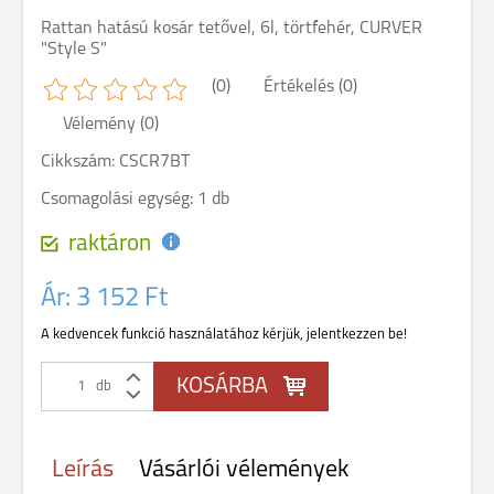
Rattan hatású kosár tetővel, 6l, törtfehér, CURVER
"Style S"
(0)
Értékelés (0)
Vélemény (0)
Cikkszám: CSCR7BT
Csomagolási egység: 1 db
raktáron
Ár:
3 152 Ft
A kedvencek funkció használatához kérjük, jelentkezzen be!
db
Leírás
Vásárlói vélemények