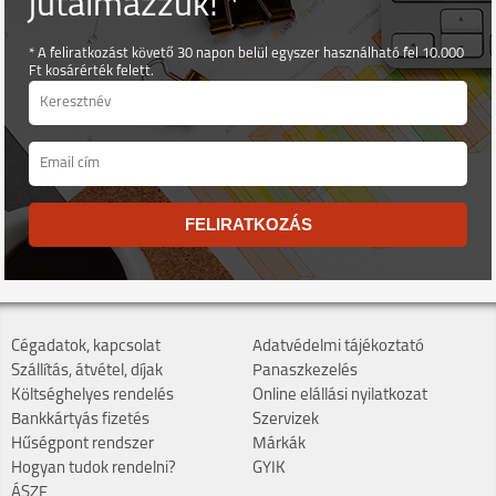
jutalmazzuk! *
* A feliratkozást követő 30 napon belül egyszer használható fel 10.000
Ft kosárérték felett.
FELIRATKOZÁS
Cégadatok, kapcsolat
Adatvédelmi tájékoztató
Szállítás, átvétel, díjak
Panaszkezelés
Költséghelyes rendelés
Online elállási nyilatkozat
Bankkártyás fizetés
Szervizek
Hűségpont rendszer
Márkák
Hogyan tudok rendelni?
GYIK
ÁSZF