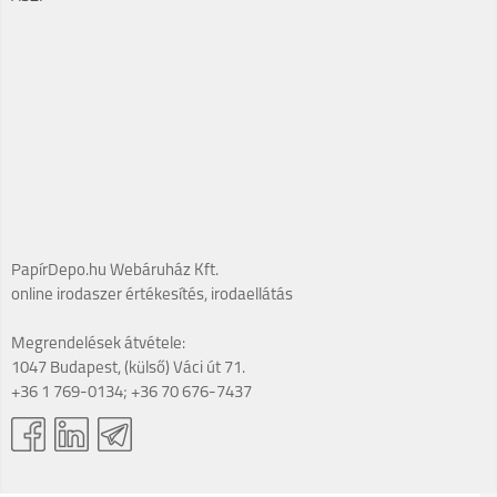
PapírDepo.hu Webáruház Kft.
online irodaszer értékesítés, irodaellátás
Megrendelések átvétele:
1047 Budapest, (külső) Váci út 71.
+36 1 769-0134; +36 70 676-7437