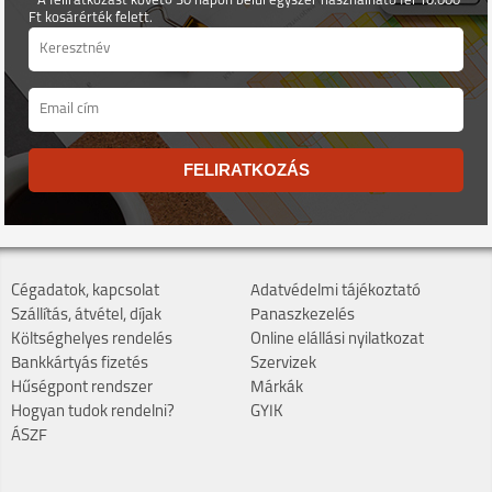
* A feliratkozást követő 30 napon belül egyszer használható fel 10.000
Ft kosárérték felett.
FELIRATKOZÁS
Cégadatok, kapcsolat
Adatvédelmi tájékoztató
Szállítás, átvétel, díjak
Panaszkezelés
Költséghelyes rendelés
Online elállási nyilatkozat
Bankkártyás fizetés
Szervizek
Hűségpont rendszer
Márkák
Hogyan tudok rendelni?
GYIK
ÁSZF