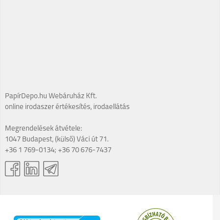
PapírDepo.hu Webáruház Kft.
online irodaszer értékesítés, irodaellátás
Megrendelések átvétele:
1047 Budapest, (külső) Váci út 71.
+36 1 769-0134; +36 70 676-7437