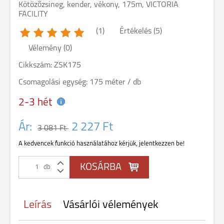
Kötözőzsineg, kender, vékony, 175m, VICTORIA
FACILITY
(1)
Értékelés (5)
Vélemény (0)
Cikkszám: ZSK175
Csomagolási egység: 175 méter / db
2-3 hét
Ár:
2 227 Ft
3 081 Ft
A kedvencek funkció használatához kérjük, jelentkezzen be!
db
Leírás
Vásárlói vélemények