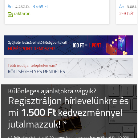
Ár:
3 465 Ft
Ár:
4 757 Ft
3 081 
raktáron
2-3 hét
Különleges ajánlatokra vágyik?
Regisztráljon hírlevelünkre és
mi
1.500 Ft
kedvezménnyel
jutalmazzuk! *