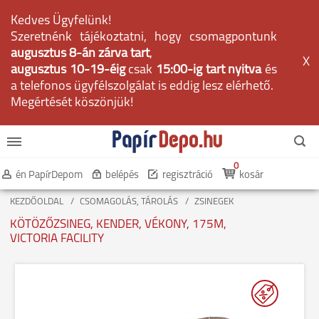
Kedves Ügyfelünk!
Szeretnénk tájékoztatni, hogy csomagpontunk
augusztus 8-án zárva tart
,
X
augusztus 10-19-éig
csak
15:00-ig tart nyitva
és
a telefonos ügyfélszolgálat is eddig lesz elérhető.
Megértését köszönjük!
0
én PapírDepom
belépés
regisztráció
kosár
KEZDŐOLDAL
CSOMAGOLÁS, TÁROLÁS
ZSINEGEK
KÖTÖZŐZSINEG, KENDER, VÉKONY, 175M,
VICTORIA FACILITY