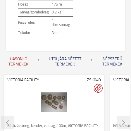
Hossz
175 m
Tömeg/gombolyag
0.2 kg
1
Kiszerelés
db/csomag
Trikolor
Nem
HASONLÓ
UTOLJÁRA NÉZETT
NÉPSZERŰ
TERMÉKEK
TERMÉKEK
TERMÉKEK
VICTORIA FACILITY
ZSK040
VICTORIA 
Kötözőzsineg, kender, vastag, 100m, VICTORIA FACILITY
Kötözőzsin