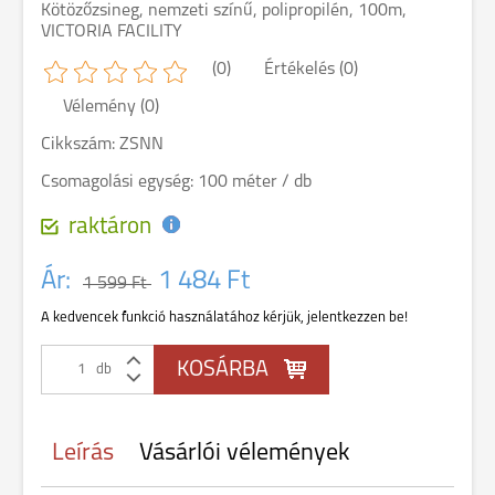
Kötözőzsineg, nemzeti színű, polipropilén, 100m,
VICTORIA FACILITY
(0)
Értékelés (0)
Vélemény (0)
Cikkszám: ZSNN
Csomagolási egység: 100 méter / db
raktáron
Ár:
1 484 Ft
1 599 Ft
A kedvencek funkció használatához kérjük, jelentkezzen be!
db
Leírás
Vásárlói vélemények