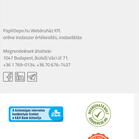
PapírDepo.hu Webáruház Kft.
online irodaszer értékesítés, irodaellátás
Megrendelések átvétele:
1047 Budapest, (külső) Váci út 71.
+36 1 769-0134; +36 70 676-7437