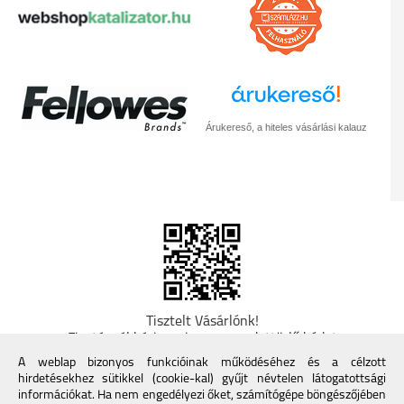
Árukereső, a hiteles vásárlási kalauz
Tisztelt Vásárlónk!
Fizetésnél kérje az ingyenes adattörlő kódot
adatainak biztonsága érdekében! A Kormány
A weblap bizonyos funkcióinak működéséhez és a célzott
döntése alapján a kereskedő minden tartós
hirdetésekhez sütikkel (cookie-kal) gyűjt névtelen látogatottsági
adathordozó termék vásárlásakor köteles ingyenes
információkat. Ha nem engedélyezi őket, számítógépe böngészőjében