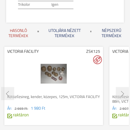
Trikolor
Igen
HASONLÓ
UTOLJÁRA NÉZETT
NÉPSZERŰ
TERMÉKEK
TERMÉKEK
TERMÉKEK
VICTORIA FACILITY
ZSK125
VICTORIA 
Kötözőzsineg, kender, közepes, 125m, VICTORIA FACILITY
Kötözőzsin
88m, VICT
Ár:
1 980 Ft
Ár:
2 669 Ft
2 607 
raktáron
raktár