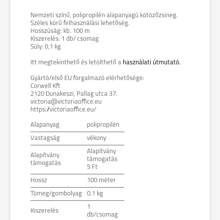
Nemzeti színű, polipropilén alapanyagú kötözőzsineg.
Széles körű felhasználási lehetőség.
Hosszúság: kb. 100 m
Kiszerelés: 1 db/ csomag
Súly: 0,1 kg
Itt megtekinthető és letölthető a
használati útmutató.
Gyártó/első EU forgalmazó elérhetősége:
Corwell Kft
2120 Dunakeszi, Pallag utca 37.
victoria@victoriaoffice.eu
https://victoriaoffice.eu/
Alapanyag
polipropilén
Vastagság
vékony
Alapítvány
Alapítvány
támogatás
támogatás
5 Ft
Hossz
100 méter
Tömeg/gombolyag
0.1 kg
1
Kiszerelés
db/csomag