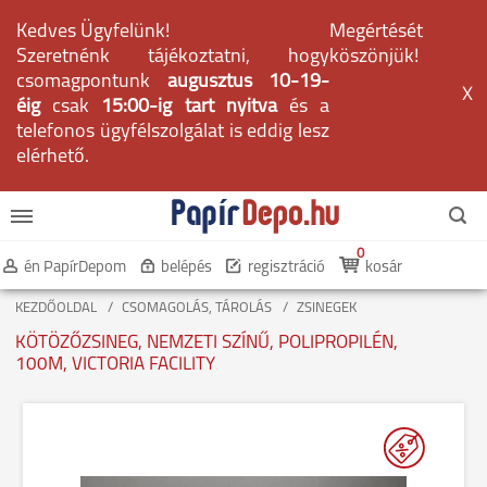
Kedves Ügyfelünk!
Megértését
Szeretnénk tájékoztatni, hogy
köszönjük!
csomagpontunk
augusztus 10-19-
X
éig
csak
15:00-ig tart nyitva
és a
telefonos ügyfélszolgálat is eddig lesz
elérhető.
0
én PapírDepom
belépés
regisztráció
kosár
KEZDŐOLDAL
CSOMAGOLÁS, TÁROLÁS
ZSINEGEK
KÖTÖZŐZSINEG, NEMZETI SZÍNŰ, POLIPROPILÉN,
100M, VICTORIA FACILITY