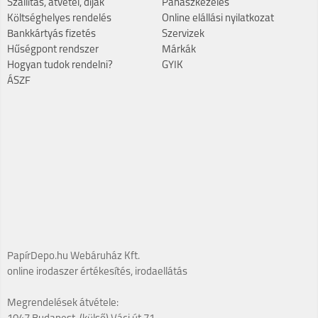
Szállítás, átvétel, díjak
Panaszkezelés
Költséghelyes rendelés
Online elállási nyilatkozat
Bankkártyás fizetés
Szervizek
Hűségpont rendszer
Márkák
Hogyan tudok rendelni?
GYIK
ÁSZF
PapírDepo.hu Webáruház Kft.
online irodaszer értékesítés, irodaellátás
Megrendelések átvétele: