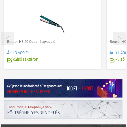
Beurer HS 50 Ocean hajvasaló
Beurer HC 
Ár:
13 500 Ft
Ár:
11 400
külső raktáron
külső 