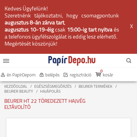
Kedves Ügyfelünk!
Szeretnénk tájékoztatni, hogy csomagpontunk
augusztus 8-án zárva tart
,
X
augusztus 10-19-éig
csak
15:00-ig tart nyitva
és
a telefonos ügyfélszolgálat is eddig lesz elérhető.
Megértését köszönjük!
0
én PapírDepom
belépés
regisztráció
kosár
KEZDŐOLDAL
EGÉSZSÉGMEGŐRZÉS
BEURER TERMÉKEK
BEURER BEAUTY
HAJÁPOLÁS
BEURER HT 22 TÖREDEZETT HAJVÉG
ELTÁVOLÍTÓ