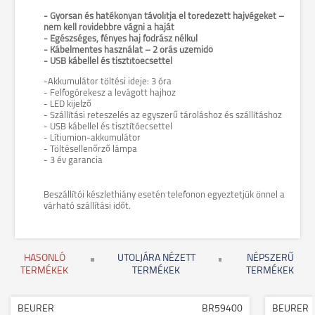
- Gyorsan és hatékonyan távolítja el töredezett hajvégeket –
nem kell rövidebbre vágni a haját
- Egészséges, fényes haj fodrász nélkül
- Kábelmentes használat – 2 órás üzemidő
- USB kábellel és tisztítóecsettel
-Akkumulátor töltési ideje: 3 óra
- Felfogórekesz a levágott hajhoz
- LED kijelző
- Szállítási reteszelés az egyszerű tároláshoz és szállításhoz
- USB kábellel és tisztítóecsettel
- Lítiumion-akkumulátor
- Töltésellenőrző lámpa
- 3 év garancia
Beszállítói készlethiány esetén telefonon egyeztetjük önnel a
várható szállítási időt.
HASONLÓ
UTOLJÁRA NÉZETT
NÉPSZERŰ
TERMÉKEK
TERMÉKEK
TERMÉKEK
BEURER
BR59400
BEURER