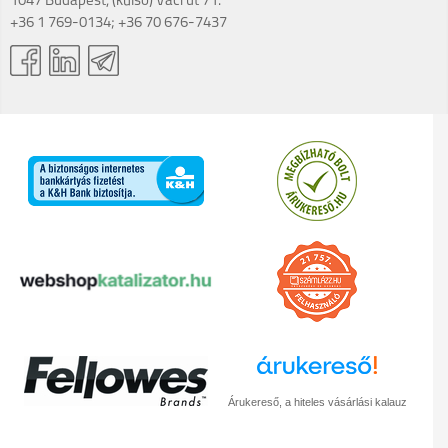
1047 Budapest, (külső) Váci út 71.
+36 1 769-0134; +36 70 676-7437
Árukereső, a hiteles vásárlási kalauz