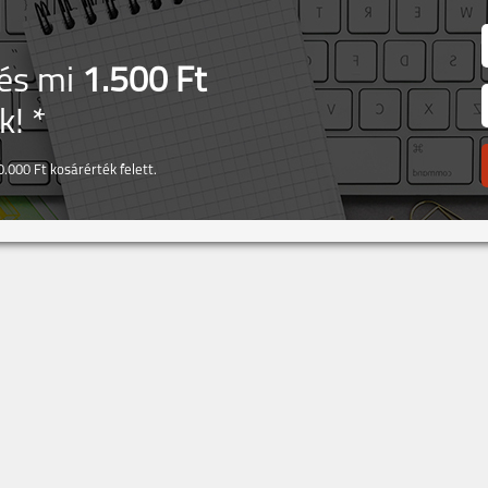
 és mi
1.500 Ft
! *
.000 Ft kosárérték felett.