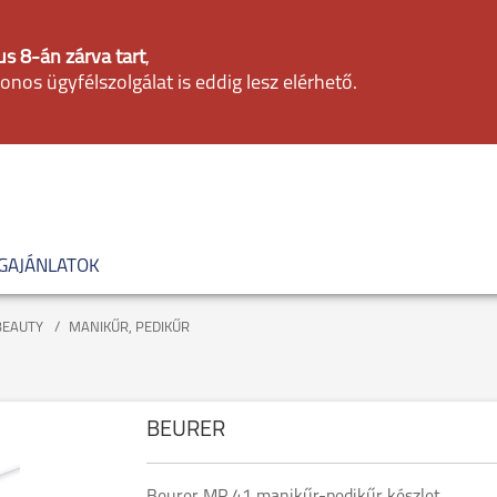
s 8-án zárva tart
,
fonos ügyfélszolgálat is eddig lesz elérhető.
GAJÁNLATOK
BEAUTY
MANIKŰR, PEDIKŰR
BEURER