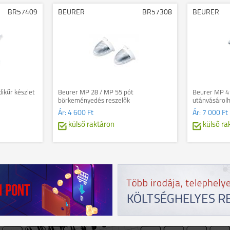
BR57409
BEURER
BR57308
BEURER
ikűr készlet
Beurer MP 28 / MP 55 pót
Beurer MP 41
börkeményedés reszelők
utánvásárolh
Ár:
4 600 Ft
Ár:
7 000 Ft
külső raktáron
külső ra