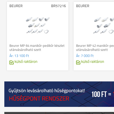
BEURER
BR57216
BEURER
Beurer MP 64 manikűr-pedikűr készlet
Beurer MP 42 manikűr-ped
utánvásárolható szett
utánvásárolható szett
Ár:
13 100 Ft
Ár:
7 000 Ft
külső raktáron
külső raktáron