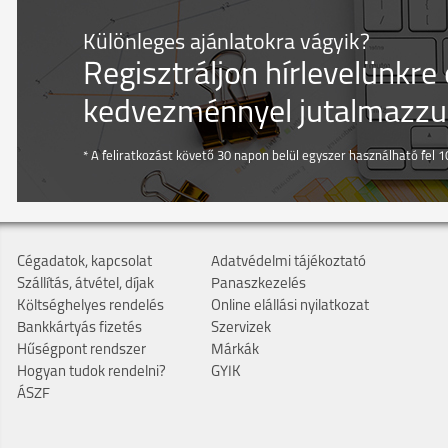
Különleges ajánlatokra vágyik?
Regisztráljon hírlevelünkre
kedvezménnyel jutalmazzuk
* A feliratkozást követő 30 napon belül egyszer használható fel 10
Cégadatok, kapcsolat
Adatvédelmi tájékoztató
Szállítás, átvétel, díjak
Panaszkezelés
Költséghelyes rendelés
Online elállási nyilatkozat
Bankkártyás fizetés
Szervizek
Hűségpont rendszer
Márkák
Hogyan tudok rendelni?
GYIK
ÁSZF