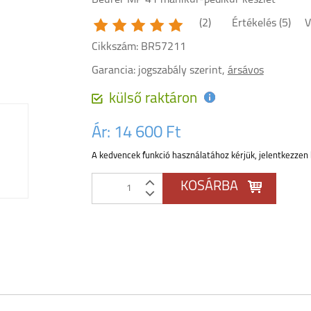
Beurer MP 41 manikűr-pedikűr készlet
(2)
Értékelés (
5
)
V
Cikkszám: BR57211
Garancia:
jogszabály szerint,
ársávos
külső raktáron
Ár:
14 600 Ft
A kedvencek funkció használatához kérjük, jelentkezzen 