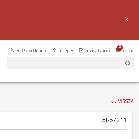
X
0
én PapírDepom
belépés
regisztráció
kosár
<< VISSZA
BR57211