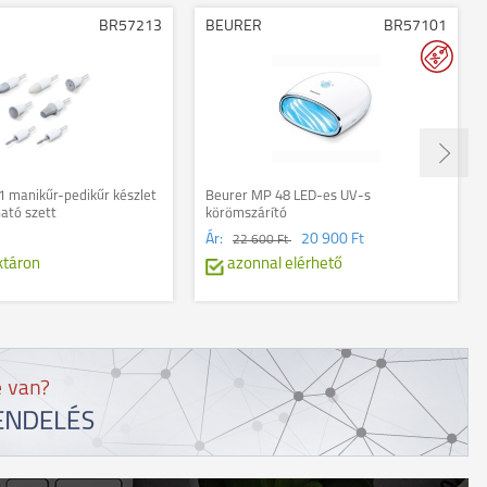
BR57213
BEURER
BR57101
 manikűr-pedikűr készlet
Beurer MP 48 LED-es UV-s
ató szett
körömszárító
Ár:
20 900 Ft
22 600 Ft
ktáron
azonnal elérhető