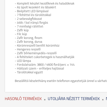
- Komplett készlet kezdőknek és haladóknak
- Az ápolt kezekért és lábakért
- Beépített LED lámpával
- 7 feltéttel és tárolótokkal
- 2 sebességfokozat
- Jobb / bal irányú forgás
- 7 minőségi rátéttel:
- Zafír kúp
- Filc kúp
- Zafír korong, finom
- Zafír korong, durva
- Körömreszelő benőtt körömhöz
- Hengeres reszelő
- Zafír bőrkeményedés-reszelő
- A feltéteket cukorbetegek is használhatják
- LED lámpa
- Fordulatszám: 3800 / 4600 ford/perc ± 14%
- Hálózati üzem - erőteljes hajtással
- Tárolótokkal együtt
Beszállítói készlethiány esetén telefonon egyeztetjük önnel a várható 
HASONLÓ TERMÉKEK
UTOLJÁRA NÉZETT TERMÉKEK