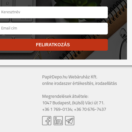
FELIRATKOZÁS
PapírDepo.hu Webáruház Kft.
online irodaszer értékesítés, irodaellátás
Megrendelések átvétele:
1047 Budapest, (külső) Váci út 71.
+36 1 769-0134; +36 70 676-7437