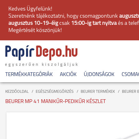
Kedves Ügyfelünk!
Szeretnénk tájékoztatni, hogy csomagpontunk
augusztu
augusztus 10-19-éig
csak
15:00-ig tart nyitva
és a tele
Megértését köszönjük!
TERMÉKKATEGÓRIÁK
AKCIÓK
ÚJDONSÁGOK
CSOMA
KEZDŐOLDAL
EGÉSZSÉGMEGŐRZÉS
BEURER TERMÉKEK
BEURER 
BEURER MP 41 MANIKŰR-PEDIKŰR KÉSZLET