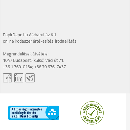
PapírDepo.hu Webáruház Kft.
online irodaszer értékesítés, irodaellátás
Megrendelések átvétele:
1047 Budapest, (külső) Váci út 71.
+36 1 769-0134; +36 70 676-7437