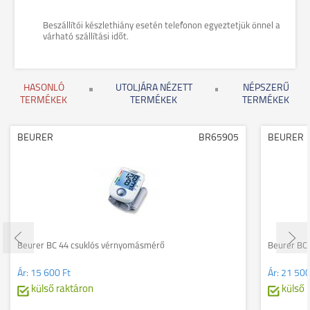
Beszállítói készlethiány esetén telefonon egyeztetjük önnel a
várható szállítási időt.
HASONLÓ
UTOLJÁRA NÉZETT
NÉPSZERŰ
TERMÉKEK
TERMÉKEK
TERMÉKEK
BEURER
BR65905
BEURER
Beurer BC 44 csuklós vérnyomásmérő
Beurer BC
Ár:
15 600 Ft
Ár:
21 500
külső raktáron
külső 