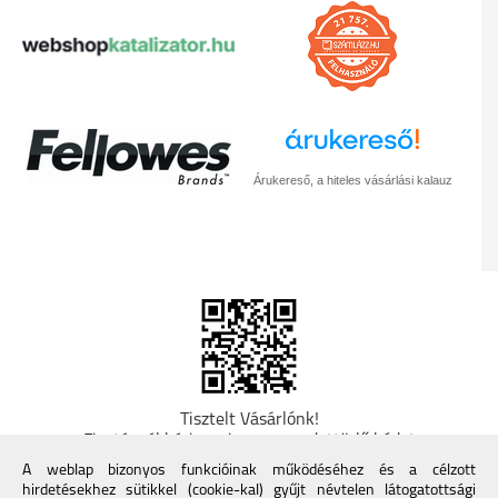
Árukereső, a hiteles vásárlási kalauz
Tisztelt Vásárlónk!
Fizetésnél kérje az ingyenes adattörlő kódot
adatainak biztonsága érdekében! A Kormány
A weblap bizonyos funkcióinak működéséhez és a célzott
döntése alapján a kereskedő minden tartós
hirdetésekhez sütikkel (cookie-kal) gyűjt névtelen látogatottsági