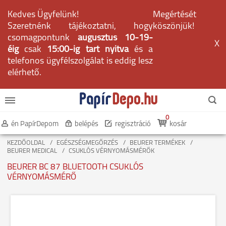
Kedves Ügyfelünk!
Megértését
Szeretnénk tájékoztatni, hogy
köszönjük!
csomagpontunk
augusztus 10-19-
X
éig
csak
15:00-ig tart nyitva
és a
telefonos ügyfélszolgálat is eddig lesz
elérhető.
0
én PapírDepom
belépés
regisztráció
kosár
KEZDŐOLDAL
EGÉSZSÉGMEGŐRZÉS
BEURER TERMÉKEK
BEURER MEDICAL
CSUKLÓS VÉRNYOMÁSMÉRŐK
BEURER BC 87 BLUETOOTH CSUKLÓS
VÉRNYOMÁSMÉRŐ