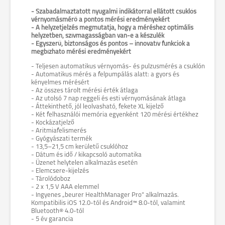
- Szabadalmaztatott nyugalmi indikátorral ellátott csuklós
vérnyomásmérő a pontos mérési eredményekért
- A helyzetjelzés megmutatja, hogy a méréshez optimális
helyzetben, szívmagasságban van-e a készülék
- Egyszerű, biztonságos és pontos – innovatív funkciók a
megbízható mérési eredményekért
- Teljesen automatikus vérnyomás- és pulzusmérés a csuklón
- Automatikus mérés a felpumpálás alatt: a gyors és
kényelmes mérésért
- Az összes tárolt mérési érték átlaga
- Az utolsó 7 nap reggeli és esti vérnyomásának átlaga
- Áttekinthető, jól leolvasható, fekete XL kijelző
- Két felhasználói memória egyenként 120 mérési értékhez
- Kockázatjelző
- Aritmiafelismerés
- Gyógyászati termék
- 13,5–21,5 cm kerületű csuklóhoz
- Dátum és idő / kikapcsoló automatika
- Üzenet helytelen alkalmazás esetén
- Elemcsere-kijelzés
- Tárolódoboz
- 2 x 1,5 V AAA elemmel
- Ingyenes „beurer HealthManager Pro” alkalmazás.
Kompatibilis iOS 12.0-tól és Android™ 8.0-tól, valamint
Bluetooth® 4.0-tól
- 5 év garancia