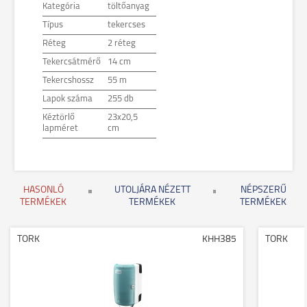
Kategória
töltőanyag
Típus
tekercses
Réteg
2 réteg
Tekercsátmérő
14 cm
Tekercshossz
55 m
Lapok száma
255 db
Kéztörlő
23x20,5
lapméret
cm
HASONLÓ
UTOLJÁRA NÉZETT
NÉPSZERŰ
TERMÉKEK
TERMÉKEK
TERMÉKEK
TORK
KHH385
TORK