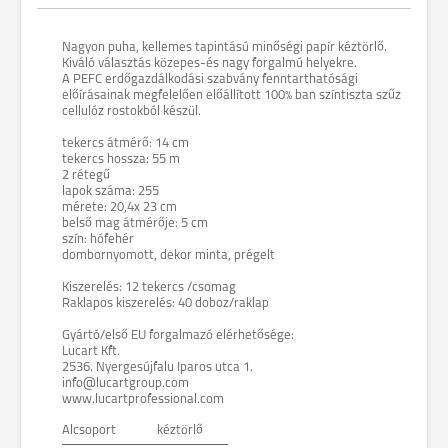
Nagyon puha, kellemes tapintású minőségi papír kéztörlő.
Kiváló választás közepes-és nagy forgalmú helyekre.
A PEFC erdőgazdálkodási szabvány fenntarthatósági
előírásainak megfelelően előállított 100% ban színtiszta szűz
cellulóz rostokból készül.
tekercs átmérő: 14 cm
tekercs hossza: 55 m
2 rétegű
lapok száma: 255
mérete: 20,4x 23 cm
belső mag átmérője: 5 cm
szín: hófehér
dombornyomott, dekor minta, prégelt
Kiszerelés: 12 tekercs /csomag
Raklapos kiszerelés: 40 doboz/raklap
Gyártó/első EU forgalmazó elérhetősége:
Lucart Kft.
2536. Nyergesújfalu Iparos utca 1.
info@lucartgroup.com
www.lucartprofessional.com
Alcsoport
kéztörlő