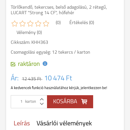
Törlőkendő, tekercses, belső adagolású, 2 rétegű,
LUCART "Strong 14 CF", hófehér
(0)
Értékelés (0)
Vélemény (0)
Cikkszám: KHH363
Csomagolási egység: 12 tekercs / karton
raktáron
Ár:
10 474 Ft
12 435 Ft
A kedvencek funkció használatához kérjük, jelentkezzen be!
karton
Leírás
Vásárlói vélemények