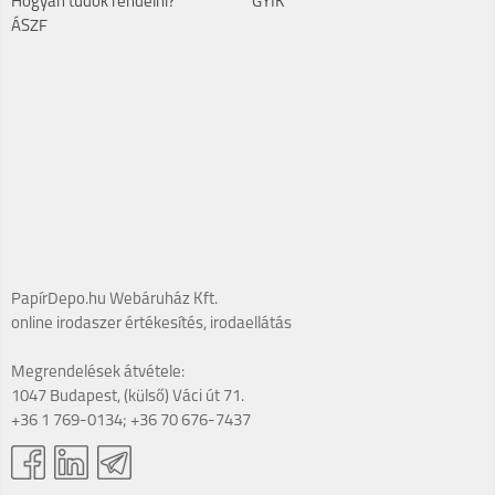
Hogyan tudok rendelni?
GYIK
ÁSZF
PapírDepo.hu Webáruház Kft.
online irodaszer értékesítés, irodaellátás
Megrendelések átvétele:
1047 Budapest, (külső) Váci út 71.
+36 1 769-0134; +36 70 676-7437