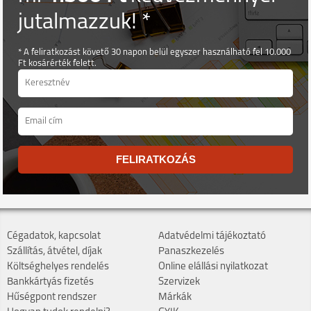
jutalmazzuk! *
* A feliratkozást követő 30 napon belül egyszer használható fel 10.000
Ft kosárérték felett.
FELIRATKOZÁS
Cégadatok, kapcsolat
Adatvédelmi tájékoztató
Szállítás, átvétel, díjak
Panaszkezelés
Költséghelyes rendelés
Online elállási nyilatkozat
Bankkártyás fizetés
Szervizek
Hűségpont rendszer
Márkák