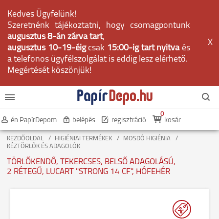
Kedves Ügyfelünk!
Szeretnénk tájékoztatni, hogy csomagpontunk
augusztus 8-án zárva tart
,
X
augusztus 10-19-éig
csak
15:00-ig tart nyitva
és
a telefonos ügyfélszolgálat is eddig lesz elérhető.
Megértését köszönjük!
0
én PapírDepom
belépés
regisztráció
kosár
KEZDŐOLDAL
HIGIÉNIAI TERMÉKEK
MOSDÓ HIGIÉNIA
KÉZTÖRLŐK ÉS ADAGOLÓK
TÖRLŐKENDŐ, TEKERCSES, BELSŐ ADAGOLÁSÚ,
2 RÉTEGŰ, LUCART "STRONG 14 CF", HÓFEHÉR