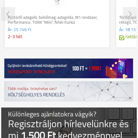
Kéztörlő adagoló, belsőmag-adagolás, M1 rendszer,
Törlőpapír
Performance, TORK "Mini", fehér/türkiz
rétegű, TO
Ár:
25 746 Ft
Ár:
18 151
2-3 hét
raktár
Különleges ajánlatokra vágyik?
Regisztráljon hírlevelünkre és
mi
1.500 Ft
kedvezménnyel