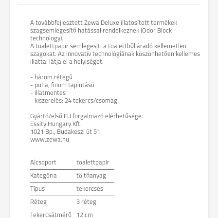
A továbbfejlesztett Zewa Deluxe illatosított termékek
szagsemlegesítő hatással rendelkeznek (Odor Block
technology).
A toalettpapír semlegesíti a toalettből áradó kellemetlen
szagokat. Az innovatív technológiának köszönhetően kellemes
illattal látja el a helyiséget.
- három rétegű
- puha, finom tapintású
- illatmentes
- kiszerelés: 24 tekercs/csomag
Gyártó/első EU forgalmazó elérhetősége:
Essity Hungary Kft.
1021 Bp., Budakeszi út 51.
www.zewa.hu
Alcsoport
toalettpapír
Kategória
töltőanyag
Típus
tekercses
Réteg
3 réteg
Tekercsátmérő
12 cm