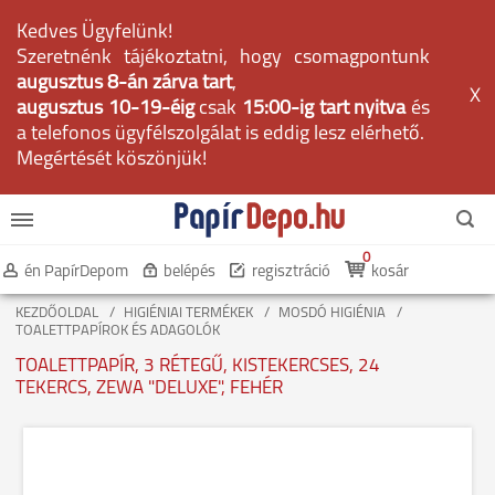
Kedves Ügyfelünk!
Szeretnénk tájékoztatni, hogy csomagpontunk
augusztus 8-án zárva tart
,
X
augusztus 10-19-éig
csak
15:00-ig tart nyitva
és
a telefonos ügyfélszolgálat is eddig lesz elérhető.
Megértését köszönjük!
0
én PapírDepom
belépés
regisztráció
kosár
KEZDŐOLDAL
HIGIÉNIAI TERMÉKEK
MOSDÓ HIGIÉNIA
TOALETTPAPÍROK ÉS ADAGOLÓK
TOALETTPAPÍR, 3 RÉTEGŰ, KISTEKERCSES, 24
TEKERCS, ZEWA "DELUXE", FEHÉR