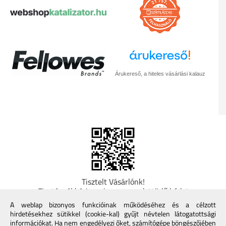
Árukereső, a hiteles vásárlási kalauz
Tisztelt Vásárlónk!
Fizetésnél kérje az ingyenes adattörlő kódot
adatainak biztonsága érdekében! A Kormány
A weblap bizonyos funkcióinak működéséhez és a célzott
döntése alapján a kereskedő minden tartós
hirdetésekhez sütikkel (cookie-kal) gyűjt névtelen látogatottsági
adathordozó termék vásárlásakor köteles ingyenes
információkat. Ha nem engedélyezi őket, számítógépe böngészőjében