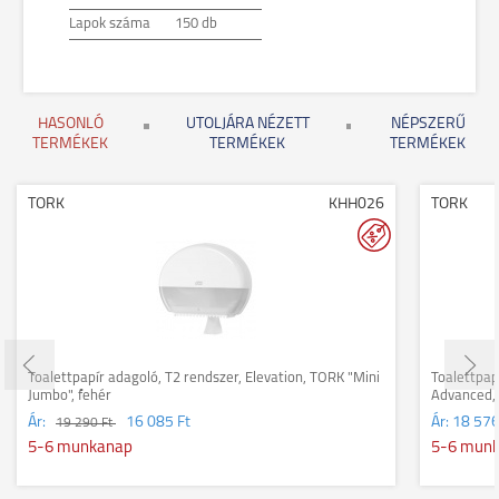
Lapok száma
150 db
HASONLÓ
UTOLJÁRA NÉZETT
NÉPSZERŰ
TERMÉKEK
TERMÉKEK
TERMÉKEK
TORK
KHH026
TORK
Toalettpapír adagoló, T2 rendszer, Elevation, TORK "Mini
Toalettpap
Jumbo", fehér
Advanced, 
Ár:
16 085 Ft
Ár:
18 576
19 290 Ft
5-6 munkanap
5-6 mun