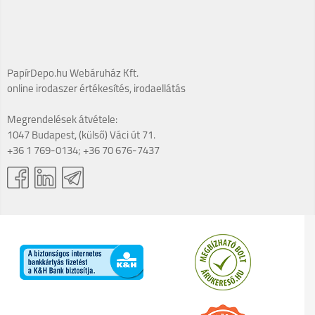
PapírDepo.hu Webáruház Kft.
online irodaszer értékesítés, irodaellátás
Megrendelések átvétele:
1047 Budapest, (külső) Váci út 71.
+36 1 769-0134; +36 70 676-7437