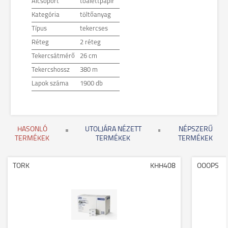
Alcsoport
toalettpapír
Kategória
töltőanyag
Típus
tekercses
Réteg
2 réteg
Tekercsátmérő
26 cm
Tekercshossz
380 m
Lapok száma
1900 db
HASONLÓ
UTOLJÁRA NÉZETT
NÉPSZERŰ
TERMÉKEK
TERMÉKEK
TERMÉKEK
TORK
KHH408
OOOPS