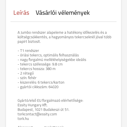
Leírás
Vásárlói vélemények
A Jumbo rendszer alapeleme a hatékony időkezelés és a
költségcsökkentés, a hagyományos tekercseknél jóval több
papírt biztosít.
- T1 rendszer
- óriási tekercs, optimális felhasználás
- nagy forgalmú mellékhelyiségekbe ideális
- tekercs szélessége: 9.8 cm
- tekercs hossza: 380 m
- 2 rétegű
- szín: fehér
- kiszerelés: 6 tekercs/karton
- gyártói cikkszám: 64020
Gyártó/első EU forgalmazó elérhetősége:
Essity Hungary Kft.
Budapest, 1021 Budakeszi út 51.
torkcontact@essity.com
tork.hu