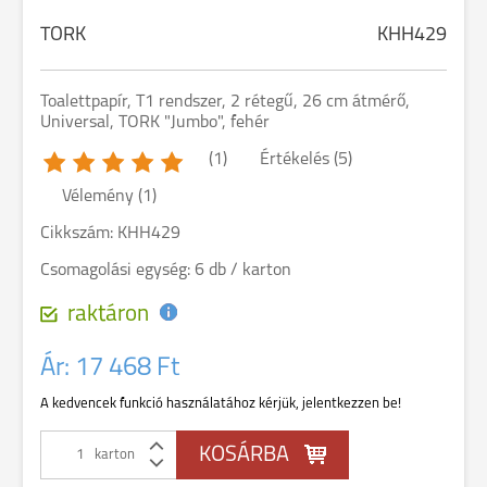
TORK
KHH429
Toalettpapír, T1 rendszer, 2 rétegű, 26 cm átmérő,
Universal, TORK "Jumbo", fehér
(1)
Értékelés (
5
)
Vélemény (
1
)
Cikkszám: KHH429
Csomagolási egység: 6 db / karton
raktáron
Ár:
17 468 Ft
A kedvencek funkció használatához kérjük, jelentkezzen be!
karton