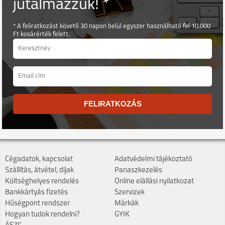
jutalmazzuk! *
* A feliratkozást követő 30 napon belül egyszer használható fel 10.000
Ft kosárérték felett.
FELIRATKOZÁS
Cégadatok, kapcsolat
Adatvédelmi tájékoztató
Szállítás, átvétel, díjak
Panaszkezelés
Költséghelyes rendelés
Online elállási nyilatkozat
Bankkártyás fizetés
Szervizek
Hűségpont rendszer
Márkák
Hogyan tudok rendelni?
GYIK