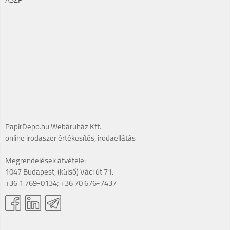
ÁSZF
PapírDepo.hu Webáruház Kft.
online irodaszer értékesítés, irodaellátás
Megrendelések átvétele:
1047 Budapest, (külső) Váci út 71.
+36 1 769-0134; +36 70 676-7437