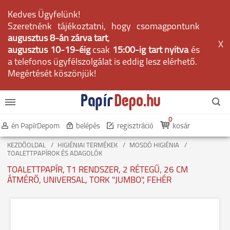
Kedves Ügyfelünk!
Szeretnénk tájékoztatni, hogy csomagpontunk
augusztus 8-án zárva tart
,
X
augusztus 10-19-éig
csak
15:00-ig tart nyitva
és
a telefonos ügyfélszolgálat is eddig lesz elérhető.
Megértését köszönjük!
0
én PapírDepom
belépés
regisztráció
kosár
KEZDŐOLDAL
HIGIÉNIAI TERMÉKEK
MOSDÓ HIGIÉNIA
TOALETTPAPÍROK ÉS ADAGOLÓK
TOALETTPAPÍR, T1 RENDSZER, 2 RÉTEGŰ, 26 CM
ÁTMÉRŐ, UNIVERSAL, TORK "JUMBO", FEHÉR