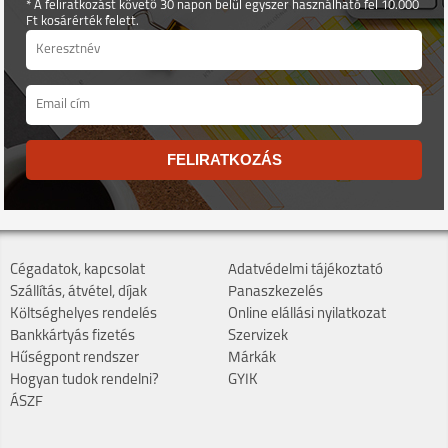
* A feliratkozást követő 30 napon belül egyszer használható fel 10.000
Ft kosárérték felett.
FELIRATKOZÁS
Cégadatok, kapcsolat
Adatvédelmi tájékoztató
Szállítás, átvétel, díjak
Panaszkezelés
Költséghelyes rendelés
Online elállási nyilatkozat
Bankkártyás fizetés
Szervizek
Hűségpont rendszer
Márkák
Hogyan tudok rendelni?
GYIK
ÁSZF