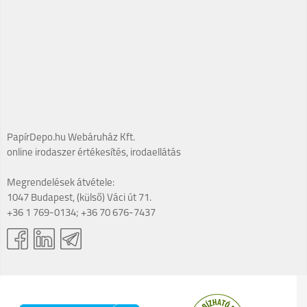
PapírDepo.hu Webáruház Kft.
online irodaszer értékesítés, irodaellátás
Megrendelések átvétele:
1047 Budapest, (külső) Váci út 71.
+36 1 769-0134; +36 70 676-7437