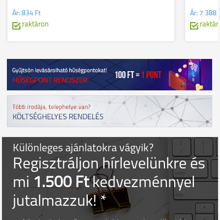
Ár:
834 Ft
Ár:
7 388 
raktáron
raktár
Különleges ajánlatokra vágyik?
Regisztráljon hírlevelünkre és
mi
1.500 Ft
kedvezménnyel
jutalmazzuk! *