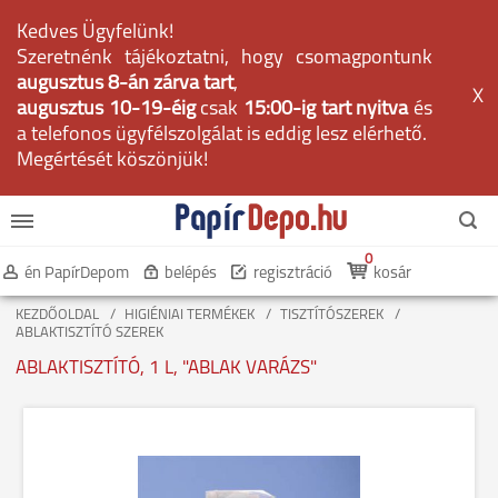
Kedves Ügyfelünk!
Szeretnénk tájékoztatni, hogy csomagpontunk
augusztus 8-án zárva tart
,
X
augusztus 10-19-éig
csak
15:00-ig tart nyitva
és
a telefonos ügyfélszolgálat is eddig lesz elérhető.
Megértését köszönjük!
0
én PapírDepom
belépés
regisztráció
kosár
KEZDŐOLDAL
HIGIÉNIAI TERMÉKEK
TISZTÍTÓSZEREK
ABLAKTISZTÍTÓ SZEREK
ABLAKTISZTÍTÓ, 1 L, "ABLAK VARÁZS"