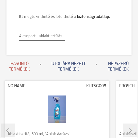
Itt megtekinthető és letölthető a
biztonsági adatlap.
Alcsoport
ablaktisztítás
HASONLÓ
UTOLJÁRA NÉZETT
NÉPSZERŰ
TERMÉKEK
TERMÉKEK
TERMÉKEK
NO NAME
KHTSG005
FROSCH
Ablaktisztító, 500 ml, "Ablak Varázs"
Ablaktisztí