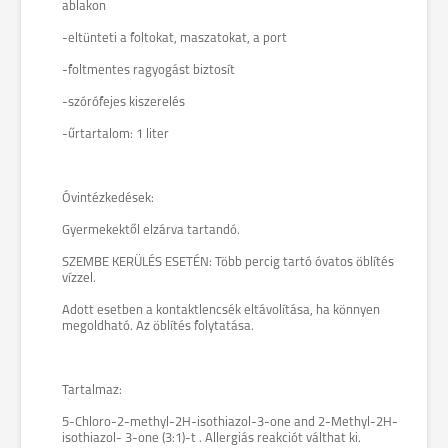
ablakon
-eltünteti a foltokat, maszatokat, a port
-foltmentes ragyogást biztosít
-szórófejes kiszerelés
-űrtartalom: 1 liter
Óvintézkedések:
Gyermekektől elzárva tartandó.
SZEMBE KERÜLÉS ESETÉN: Több percig tartó óvatos öblítés
vízzel.
Adott esetben a kontaktlencsék eltávolítása, ha könnyen
megoldható. Az öblítés folytatása.
Tartalmaz:
5-Chloro-2-methyl-2H-isothiazol-3-one and 2-Methyl-2H-
isothiazol- 3-one (3:1)-t . Allergiás reakciót válthat ki.