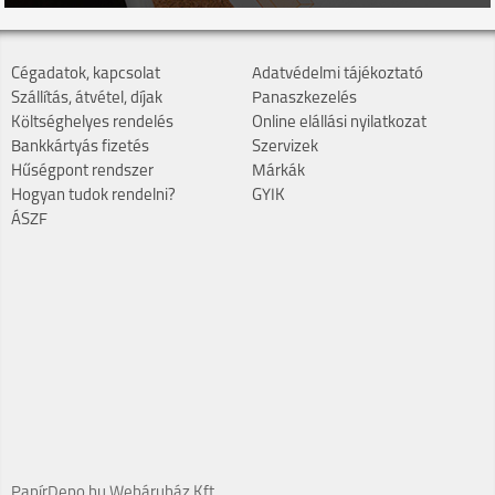
Cégadatok, kapcsolat
Adatvédelmi tájékoztató
Szállítás, átvétel, díjak
Panaszkezelés
Költséghelyes rendelés
Online elállási nyilatkozat
Bankkártyás fizetés
Szervizek
Hűségpont rendszer
Márkák
Hogyan tudok rendelni?
GYIK
ÁSZF
PapírDepo.hu Webáruház Kft.