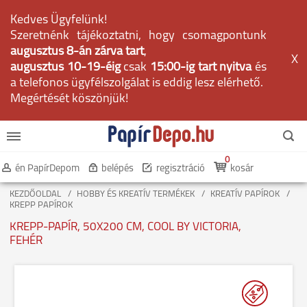
Kedves Ügyfelünk!
Szeretnénk tájékoztatni, hogy csomagpontunk
augusztus 8-án zárva tart
,
X
augusztus 10-19-éig
csak
15:00-ig tart nyitva
és
a telefonos ügyfélszolgálat is eddig lesz elérhető.
Megértését köszönjük!
0
én PapírDepom
belépés
regisztráció
kosár
KEZDŐOLDAL
HOBBY ÉS KREATÍV TERMÉKEK
KREATÍV PAPÍROK
KREPP PAPÍROK
KREPP-PAPÍR, 50X200 CM, COOL BY VICTORIA,
FEHÉR