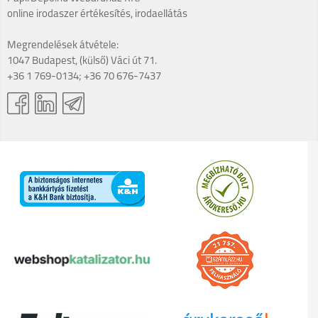
online irodaszer értékesítés, irodaellátás
Megrendelések átvétele:
1047 Budapest, (külső) Váci út 71.
+36 1 769-0134; +36 70 676-7437