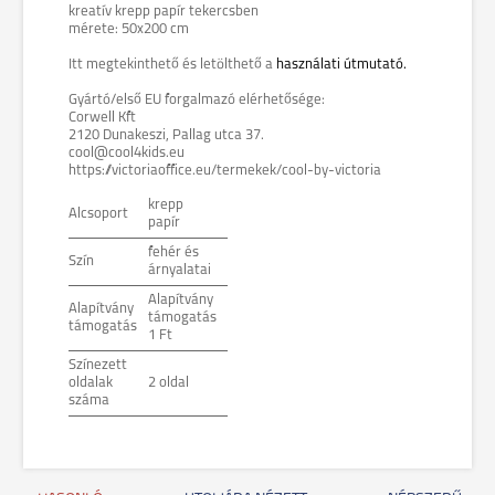
kreatív krepp papír tekercsben
mérete: 50x200 cm
Itt megtekinthető és letölthető a
használati útmutató.
Gyártó/első EU forgalmazó elérhetősége:
Corwell Kft
2120 Dunakeszi, Pallag utca 37.
cool@cool4kids.eu
https://victoriaoffice.eu/termekek/cool-by-victoria
krepp
Alcsoport
papír
fehér és
Szín
árnyalatai
Alapítvány
Alapítvány
támogatás
támogatás
1 Ft
Színezett
oldalak
2 oldal
száma