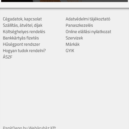
Cégadatok, kapcsolat
Adatvédelmi tájékoztató
Szállítás, átvétel, díjak
Panaszkezelés
Költséghelyes rendelés
Online elállási nyilatkozat
Bankkártyás fizetés
Szervizek
Hűségpont rendszer
Márkák
Hogyan tudok rendelni?
GYIK
ÁSZF
PapírDepo.hu Webáruház Kft.