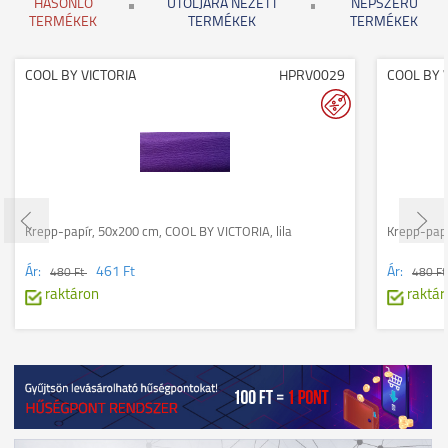
HASONLÓ
UTOLJÁRA NÉZETT
NÉPSZERŰ
TERMÉKEK
TERMÉKEK
TERMÉKEK
COOL BY VICTORIA
HPRV0029
COOL BY 
Krepp-papír, 50x200 cm, COOL BY VICTORIA, lila
Krepp-papí
Ár:
461 Ft
Ár:
480 Ft
480 F
raktáron
raktár