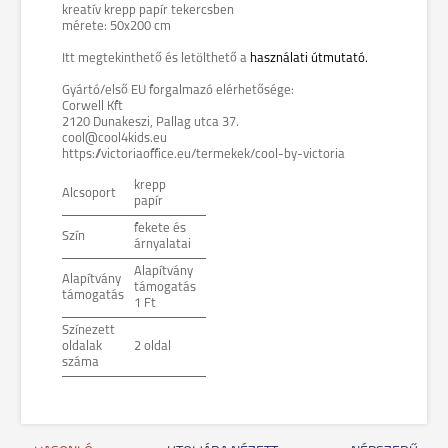
kreatív krepp papír tekercsben
mérete: 50x200 cm
Itt megtekinthető és letölthető a
használati útmutató.
Gyártó/első EU forgalmazó elérhetősége:
Corwell Kft
2120 Dunakeszi, Pallag utca 37.
cool@cool4kids.eu
https://victoriaoffice.eu/termekek/cool-by-victoria
krepp
Alcsoport
papír
fekete és
Szín
árnyalatai
Alapítvány
Alapítvány
támogatás
támogatás
1 Ft
Színezett
oldalak
2 oldal
száma