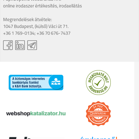
online irodaszer értékesítés, irodaellátás
Megrendelések átvétele:
1047 Budapest, (külső) Váci út 71.
+36 1 769-0134; +36 70 676-7437