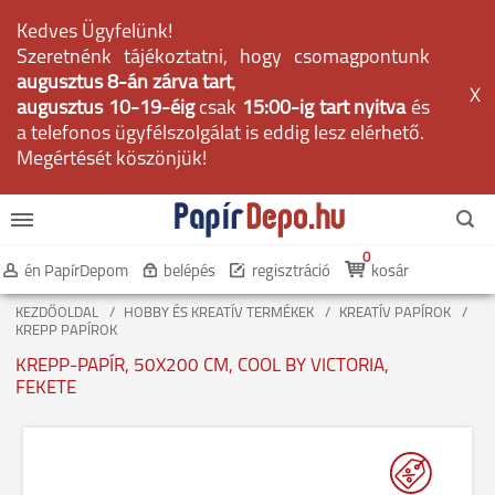
Kedves Ügyfelünk!
Szeretnénk tájékoztatni, hogy csomagpontunk
augusztus 8-án zárva tart
,
X
augusztus 10-19-éig
csak
15:00-ig tart nyitva
és
a telefonos ügyfélszolgálat is eddig lesz elérhető.
Megértését köszönjük!
0
én PapírDepom
belépés
regisztráció
kosár
KEZDŐOLDAL
HOBBY ÉS KREATÍV TERMÉKEK
KREATÍV PAPÍROK
KREPP PAPÍROK
KREPP-PAPÍR, 50X200 CM, COOL BY VICTORIA,
FEKETE