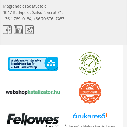
Megrendelések átvétele:
1047 Budapest, (külső) Váci út 71.
+36 1 769-0134; +36 70 676-7437
Árukereső, a hiteles vásárlási kalauz