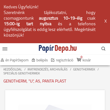
Kedves Ügyfelünk!
Szeretnénk tájékoztatni, hogy
csomagpontunk
augusztus 10-19-éig
csak
X
15:00-ig tart nyitva
és a telefonos
ügyfélszolgálat is eddig lesz elérhető. Megértését
köszönjük!
0
én PapírDepom
belépés
regisztráció
kosár
KEZDŐOLDAL
IRATRENDEZÉS, ARCHIVÁLÁS
GENOTHERMEK
SPECIÁLIS GENOTHERMEK
GENOTHERM, "U", A5, PANTA PLAST