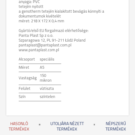
anyaga: PVC
tetején nyitott
a genotherm tetején kialakított bevágás könnyíti a
dokumentumok kivételét
méret: 218 X 172 X 0,4 mm
Gyártó/első EU forgalmazó elérhetősége:
Panta Plast Sp z o.o.
Szparagowa 12, PL 91-211 Łódź Poland
pantaplast@pantaplast.com.pl
www.pantaplast.com.pl
Alcsoport
speciális
Méret
A5
150
Vastagság
mikron
Felület
víztiszta
Szín
színtelen
HASONLÓ
UTOLJÁRA NÉZETT
NÉPSZERŰ
TERMÉKEK
TERMÉKEK
TERMÉKEK