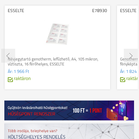
ESSELTE
E78930
ESSELTE
Névjegytartó genotherm, lefűzhető, A4, 105 mikron,
Genotherm, 
víztiszta, 16 férőhelyes, ESSELTE
fényképtar
Ár:
1 966 Ft
Ár:
1 824 
raktáron
raktár