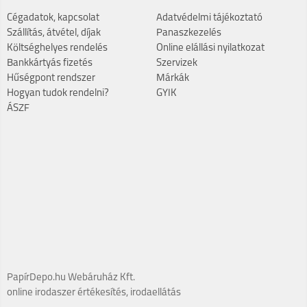
Cégadatok, kapcsolat
Adatvédelmi tájékoztató
Szállítás, átvétel, díjak
Panaszkezelés
Költséghelyes rendelés
Online elállási nyilatkozat
Bankkártyás fizetés
Szervizek
Hűségpont rendszer
Márkák
Hogyan tudok rendelni?
GYIK
ÁSZF
PapírDepo.hu Webáruház Kft.
online irodaszer értékesítés, irodaellátás