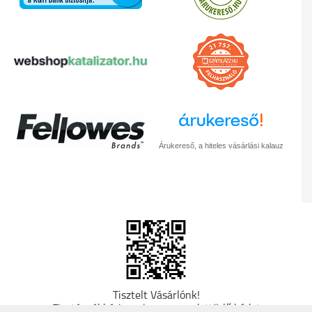
Árukereső, a hiteles vásárlási kalauz
Tisztelt Vásárlónk!
Fizetésnél kérje az ingyenes adattörlő kódot