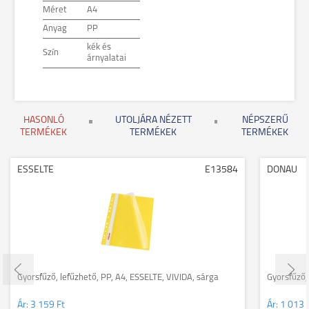
Méret
A4
Anyag
PP
kék és
Szín
árnyalatai
HASONLÓ
UTOLJÁRA NÉZETT
NÉPSZERŰ
TERMÉKEK
TERMÉKEK
TERMÉKEK
ESSELTE
E13584
DONAU
Gyorsfűző, lefűzhető, PP, A4, ESSELTE, VIVIDA, sárga
Gyorsfűző,
Ár:
3 159 Ft
Ár:
1 013 