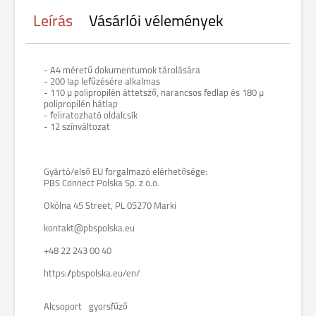
Leírás
Vásárlói vélemények
- A4 méretű dokumentumok tárolására
- 200 lap lefűzésére alkalmas
- 110 µ polipropilén áttetsző, narancsos fedlap és 180 µ
polipropilén hátlap
- feliratozható oldalcsík
- 12 színváltozat
Gyártó/első EU forgalmazó elérhetősége:
PBS Connect Polska Sp. z o.o.
Okólna 45 Street, PL 05270 Marki
kontakt@pbspolska.eu
+48 22 243 00 40
https://pbspolska.eu/en/
Alcsoport
gyorsfűző