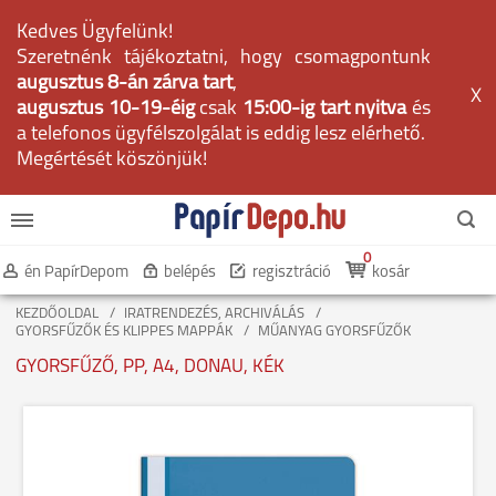
Kedves Ügyfelünk!
Szeretnénk tájékoztatni, hogy csomagpontunk
augusztus 8-án zárva tart
,
X
augusztus 10-19-éig
csak
15:00-ig tart nyitva
és
a telefonos ügyfélszolgálat is eddig lesz elérhető.
Megértését köszönjük!
0
én PapírDepom
belépés
regisztráció
kosár
KEZDŐOLDAL
IRATRENDEZÉS, ARCHIVÁLÁS
GYORSFŰZŐK ÉS KLIPPES MAPPÁK
MŰANYAG GYORSFŰZŐK
GYORSFŰZŐ, PP, A4, DONAU, KÉK