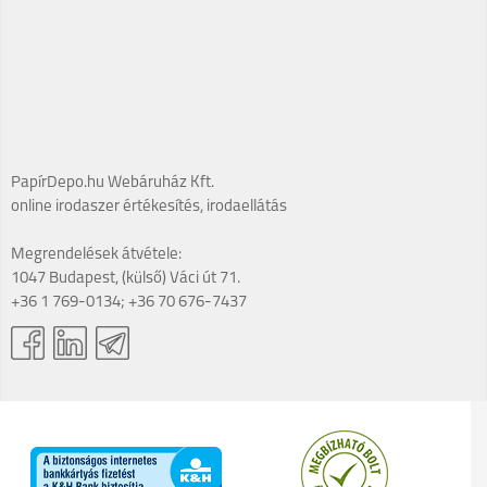
PapírDepo.hu Webáruház Kft.
online irodaszer értékesítés, irodaellátás
Megrendelések átvétele:
1047 Budapest, (külső) Váci út 71.
+36 1 769-0134; +36 70 676-7437