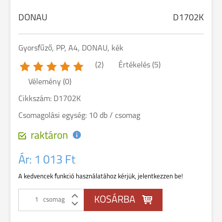
DONAU
D1702K
Gyorsfűző, PP, A4, DONAU, kék
(2)
Értékelés (5)
Vélemény (0)
Cikkszám: D1702K
Csomagolási egység: 10 db / csomag
raktáron
Ár:
1 013 Ft
A kedvencek funkció használatához kérjük, jelentkezzen be!
csomag