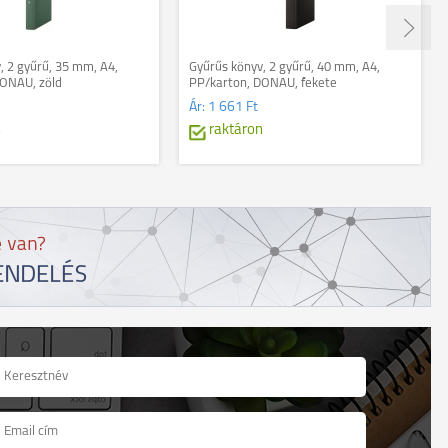
, 2 gyűrű, 35 mm, A4,
Gyűrűs könyv, 2 gyűrű, 40 mm, A4,
DONAU, zöld
PP/karton, DONAU, fekete
Ár:
1 661 Ft
n
raktáron