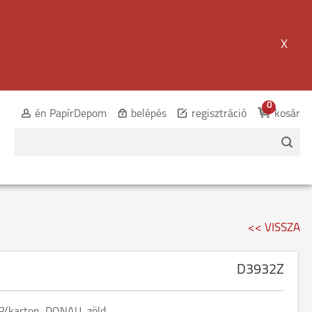
X
0
én PapírDepom
belépés
regisztráció
kosár
<< VISSZA
D3932Z