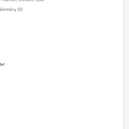
PP/karton, DONAU, zöld
élemény (0)
be!