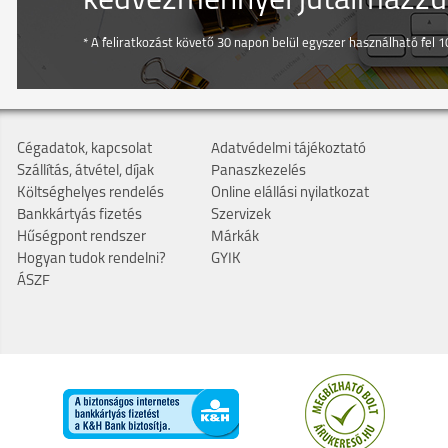
kedvezménnyel jutalmazzuk
* A feliratkozást követő 30 napon belül egyszer használható fel 10
Cégadatok, kapcsolat
Adatvédelmi tájékoztató
Szállítás, átvétel, díjak
Panaszkezelés
Költséghelyes rendelés
Online elállási nyilatkozat
Bankkártyás fizetés
Szervizek
Hűségpont rendszer
Márkák
Hogyan tudok rendelni?
GYIK
ÁSZF