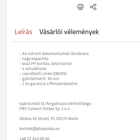
Leírás
Vásárlói vélemények
- A4 méretű dokumentumok tárolására
- nagy kapacitás
- kívül PP borítás, belül karton
- 4 színváltozat
- cserélhető címke (D8355)
- gyűrűátmérő: 30 mm
- 2 év garancia a fémszerkezetre
Gyártó/első EU forgalmazó elérhetősége:
PBS Connect Polska Sp. z o.o.
Okólna 45 Street, PL 05270 Marki
kontakt@pbspolska.eu
+48 22 243 00 40