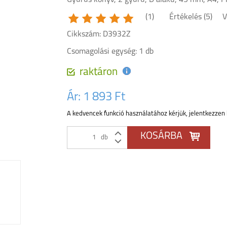
Gyűrűs könyv, 2 gyűrű, D alakú, 45 mm, A4, 
(1)
Értékelés (5)
V
Cikkszám: D3932Z
Csomagolási egység: 1 db
raktáron
Ár:
1 893 Ft
A kedvencek funkció használatához kérjük, jelentkezzen 
db