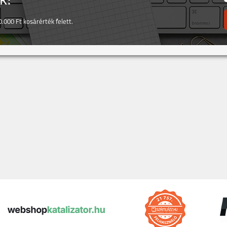
! *
.000 Ft kosárérték felett.