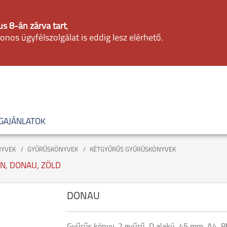
s 8-án zárva tart
,
fonos ügyfélszolgálat is eddig lesz elérhető.
GAJÁNLATOK
NYVEK
GYŰRŰSKÖNYVEK
KÉTGYŰRŰS GYŰRŰSKÖNYVEK
ON, DONAU, ZÖLD
DONAU