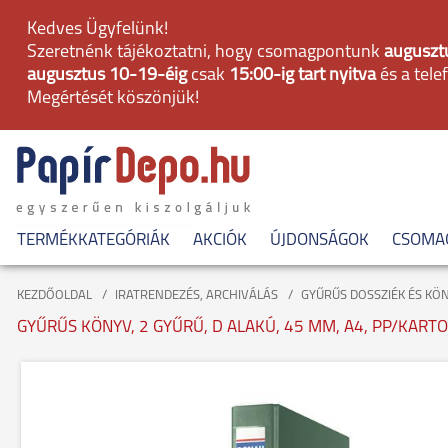
Kedves Ügyfelünk!
Szeretnénk tájékoztatni, hogy csomagpontunk
augusztu
augusztus 10-19-éig
csak
15:00-ig tart nyitva
és a tele
Megértését köszönjük!
TERMÉKKATEGÓRIÁK
AKCIÓK
ÚJDONSÁGOK
CSOMA
KEZDŐOLDAL
IRATRENDEZÉS, ARCHIVÁLÁS
GYŰRŰS DOSSZIÉK ÉS KÖ
GYŰRŰS KÖNYV, 2 GYŰRŰ, D ALAKÚ, 45 MM, A4, PP/KART