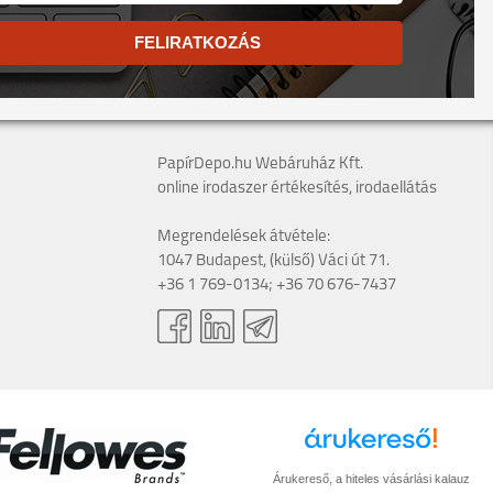
FELIRATKOZÁS
PapírDepo.hu Webáruház Kft.
online irodaszer értékesítés, irodaellátás
Megrendelések átvétele:
1047 Budapest, (külső) Váci út 71.
+36 1 769-0134; +36 70 676-7437
Árukereső, a hiteles vásárlási kalauz