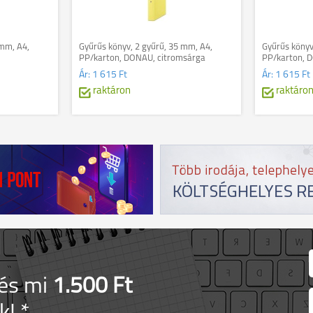
 mm, A4,
Gyűrűs könyv, 2 gyűrű, 35 mm, A4,
Gyűrűs könyv
PP/karton, DONAU, citromsárga
PP/karton, 
Ár:
1 615 Ft
Ár:
1 615 Ft
raktáron
raktáro
 és mi
1.500 Ft