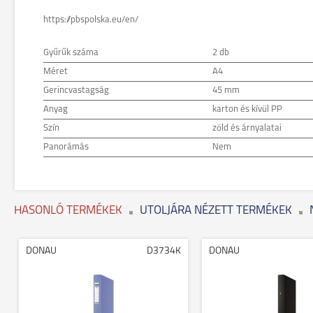
https://pbspolska.eu/en/
Gyűrűk száma
2 db
Méret
A4
Gerincvastagság
45 mm
Anyag
karton és kívül PP
Szín
zöld és árnyalatai
Panorámás
Nem
HASONLÓ TERMÉKEK
UTOLJÁRA NÉZETT TERMÉKEK
DONAU
D3734K
DONAU