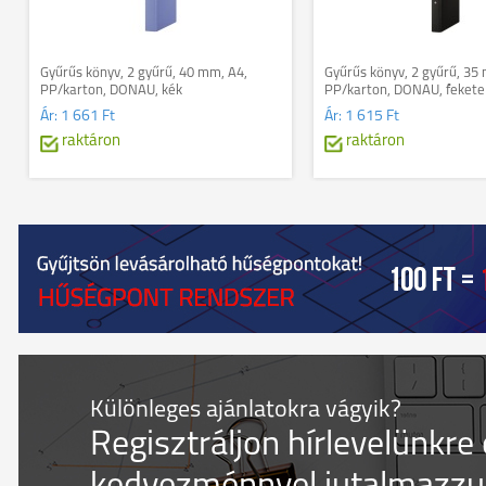
Gyűrűs könyv, 2 gyűrű, 40 mm, A4,
Gyűrűs könyv, 2 gyűrű, 35
PP/karton, DONAU, kék
PP/karton, DONAU, fekete
Ár:
1 661 Ft
Ár:
1 615 Ft
raktáron
raktáron
Különleges ajánlatokra vágyik?
Regisztráljon hírlevelünkre