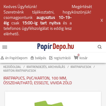
Kedves Ügyfelünk!
Megértését
Szeretnénk tájékoztatni, hogy
köszönjük!
csomagpontunk
augusztus 10-19-
X
éig
csak
15:00-ig tart nyitva
és a
telefonos ügyfélszolgálat is eddig lesz
elérhető.
0
én PapírDepom
belépés
regisztráció
kosár
KEZDŐOLDAL
IRATRENDEZÉS, ARCHIVÁLÁS
IRATPAPUCSOK
KARTON IRATPAPUCSOK
IRATPAPUCS, PVC/KARTON, 100 MM,
ÖSSZEHAJTHATÓ, ESSELTE, VIVIDA ZÖLD