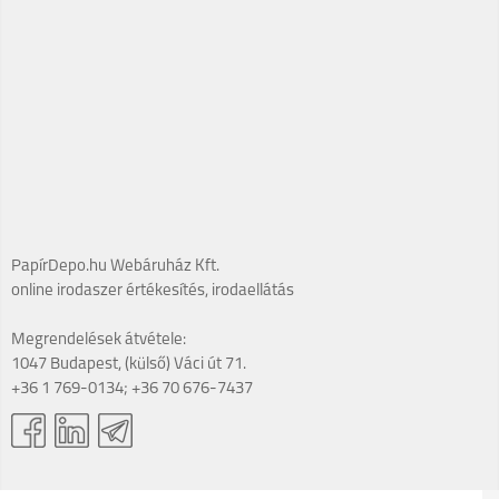
PapírDepo.hu Webáruház Kft.
online irodaszer értékesítés, irodaellátás
Megrendelések átvétele:
1047 Budapest, (külső) Váci út 71.
+36 1 769-0134; +36 70 676-7437