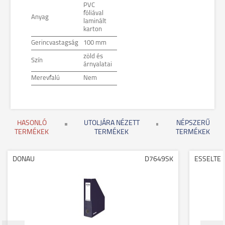
PVC
fóliával
Anyag
laminált
karton
Gerincvastagság
100 mm
zöld és
Szín
árnyalatai
Merevfalú
Nem
HASONLÓ
UTOLJÁRA NÉZETT
NÉPSZERŰ
TERMÉKEK
TERMÉKEK
TERMÉKEK
DONAU
D7649SK
ESSELTE