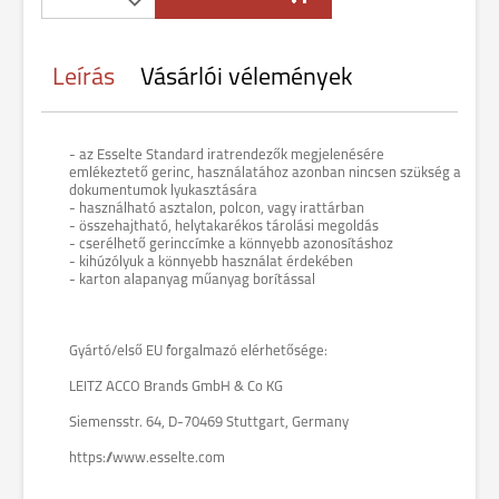
Leírás
Vásárlói vélemények
- az Esselte Standard iratrendezők megjelenésére
emlékeztető gerinc, használatához azonban nincsen szükség a
dokumentumok lyukasztására
- használható asztalon, polcon, vagy irattárban
- összehajtható, helytakarékos tárolási megoldás
- cserélhető gerinccímke a könnyebb azonosításhoz
- kihúzólyuk a könnyebb használat érdekében
- karton alapanyag műanyag borítással
Gyártó/első EU forgalmazó elérhetősége:
LEITZ ACCO Brands GmbH & Co KG
Siemensstr. 64, D-70469 Stuttgart, Germany
https://www.esselte.com