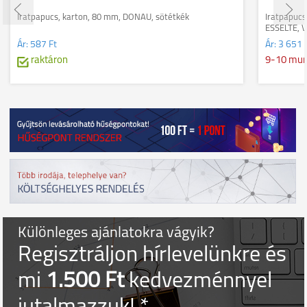
Iratpapucs, karton, 80 mm, DONAU, sötétkék
Iratpapucs
ESSELTE, V
Ár:
587 Ft
Ár:
3 651 
raktáron
9-10 mu
Különleges ajánlatokra vágyik?
Regisztráljon hírlevelünkre és
mi
1.500 Ft
kedvezménnyel