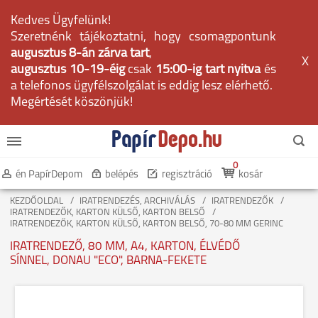
Kedves Ügyfelünk!
Szeretnénk tájékoztatni, hogy csomagpontunk
augusztus 8-án zárva tart
,
X
augusztus 10-19-éig
csak
15:00-ig tart nyitva
és
a telefonos ügyfélszolgálat is eddig lesz elérhető.
Megértését köszönjük!
0
én PapírDepom
belépés
regisztráció
kosár
KEZDŐOLDAL
IRATRENDEZÉS, ARCHIVÁLÁS
IRATRENDEZŐK
IRATRENDEZŐK, KARTON KÜLSŐ, KARTON BELSŐ
IRATRENDEZŐK, KARTON KÜLSŐ, KARTON BELSŐ, 70-80 MM GERINC
IRATRENDEZŐ, 80 MM, A4, KARTON, ÉLVÉDŐ
SÍNNEL, DONAU "ECO", BARNA-FEKETE