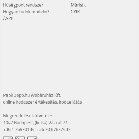
Hűségpont rendszer
Márkák
Hogyan tudok rendelni?
GYIK
ÁSZF
PapírDepo.hu Webáruház Kft.
online irodaszer értékesítés, irodaellátás
Megrendelések átvétele:
1047 Budapest, (külső) Váci út 71.
+36 1 769-0134; +36 70 676-7437