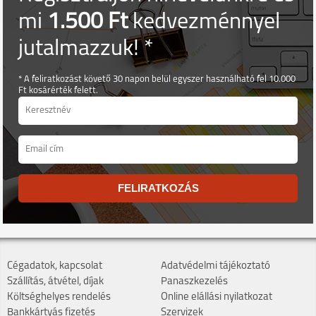
mi
1.500 Ft
kedvezménnyel
jutalmazzuk! *
* A feliratkozást követő 30 napon belül egyszer használható fel 10.000
Ft kosárérték felett.
FELIRATKOZÁS
Cégadatok, kapcsolat
Adatvédelmi tájékoztató
Szállítás, átvétel, díjak
Panaszkezelés
Költséghelyes rendelés
Online elállási nyilatkozat
Bankkártyás fizetés
Szervizek