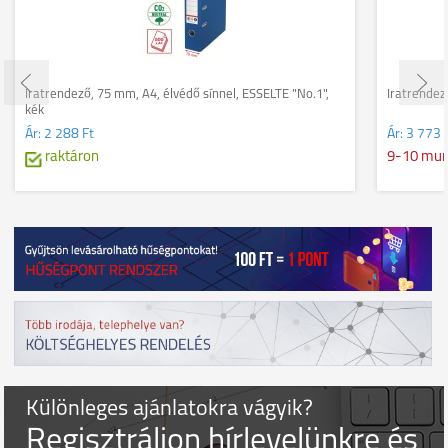
Iratrendező, 75 mm, A4, élvédő sínnel, ESSELTE "No.1",
Iratrendez
kék
Ár:
2 288 Ft
Ár:
3 773 
raktáron
9-10 mu
Különleges ajánlatokra vágyik?
Regisztráljon hírlevelünkre és