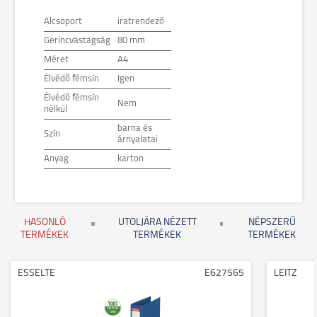
Alcsoport
iratrendező
Gerincvastagság
80 mm
Méret
A4
Élvédő fémsín
Igen
Élvédő fémsín
Nem
nélkül
barna és
Szín
árnyalatai
Anyag
karton
HASONLÓ
UTOLJÁRA NÉZETT
NÉPSZERŰ
TERMÉKEK
TERMÉKEK
TERMÉKEK
ESSELTE
E627565
LEITZ