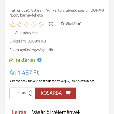
Iratrendező, 80 mm, A4, karton, élvédő sínnel, DONAU
"Eco", barna-fekete
(0)
Értékelés (0)
Vélemény (0)
Cikkszám: D3891FKB
Csomagolási egység: 1 db
raktáron
Ár:
1 437 Ft
A kedvencek funkció használatához kérjük, jelentkezzen be!
db
Leírás
Vásárlói vélemények