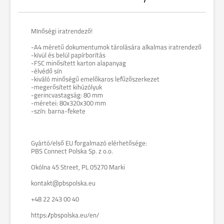
MInőségi iratrendező!
-A4 méretű dokumentumok tárolására alkalmas iratrendező
-kívül és belül papírborítás
-FSC minősített karton alapanyag
-élvédő sín
-kiváló minőségű emelőkaros lefűzőszerkezet
-megerősített kihúzólyuk
-gerincvastagság: 80 mm
-méretei: 80x320x300 mm
-szín: barna-fekete
Gyártó/első EU forgalmazó elérhetősége:
PBS Connect Polska Sp. z o.o.
Okólna 45 Street, PL 05270 Marki
kontakt@pbspolska.eu
+48 22 243 00 40
https://pbspolska.eu/en/