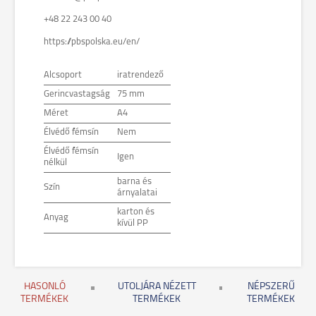
+48 22 243 00 40
https://pbspolska.eu/en/
Alcsoport
iratrendező
Gerincvastagság
75 mm
Méret
A4
Élvédő fémsín
Nem
Élvédő fémsín
Igen
nélkül
barna és
Szín
árnyalatai
karton és
Anyag
kívül PP
HASONLÓ
UTOLJÁRA NÉZETT
NÉPSZERŰ
TERMÉKEK
TERMÉKEK
TERMÉKEK