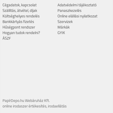
Cégadatok, kapcsolat
Adatvédelmi tájékoztató
Szállítás, átvétel, díjak
Panaszkezelés
Költséghelyes rendelés
Online elállási nyilatkozat
Bankkártyás fizetés
Szervizek
Hűségpont rendszer
Márkák
Hogyan tudok rendelni?
GYIK
ÁSZF
PapírDepo.hu Webáruház Kft.
online irodaszer értékesítés, irodaellátás