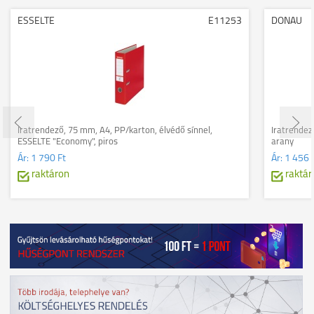
ESSELTE
E11253
DONAU
Iratrendező, 75 mm, A4, PP/karton, élvédő sínnel,
Iratrendez
ESSELTE "Economy", piros
arany
Ár:
1 790 Ft
Ár:
1 456 
raktáron
raktár