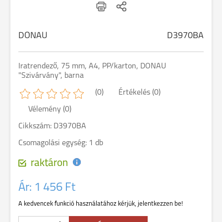
DONAU
D3970BA
Iratrendező, 75 mm, A4, PP/karton, DONAU
"Szivárvány", barna
(0)
Értékelés (0)
Vélemény (0)
Cikkszám: D3970BA
Csomagolási egység: 1 db
raktáron
Ár:
1 456 Ft
A kedvencek funkció használatához kérjük, jelentkezzen be!