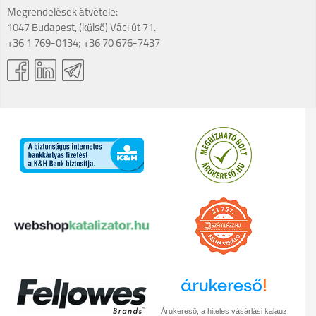
Megrendelések átvétele:
1047 Budapest, (külső) Váci út 71.
+36 1 769-0134; +36 70 676-7437
Árukereső, a hiteles vásárlási kalauz