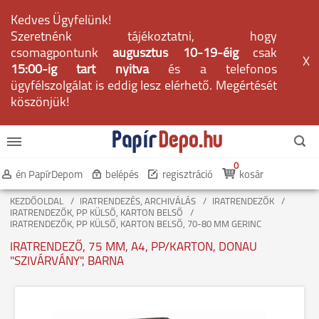
Kedves Ügyfelünk!
Szeretnénk tájékoztatni, hogy
csomagpontunk
augusztus 10-19-éig
csak
X
15:00-ig tart nyitva
és a telefonos
ügyfélszolgálat is eddig lesz elérhető. Megértését
köszönjük!
0
én PapírDepom
belépés
regisztráció
kosár
KEZDŐOLDAL
IRATRENDEZÉS, ARCHIVÁLÁS
IRATRENDEZŐK
IRATRENDEZŐK, PP KÜLSŐ, KARTON BELSŐ
IRATRENDEZŐK, PP KÜLSŐ, KARTON BELSŐ, 70-80 MM GERINC
IRATRENDEZŐ, 75 MM, A4, PP/KARTON, DONAU
"SZIVÁRVÁNY", BARNA