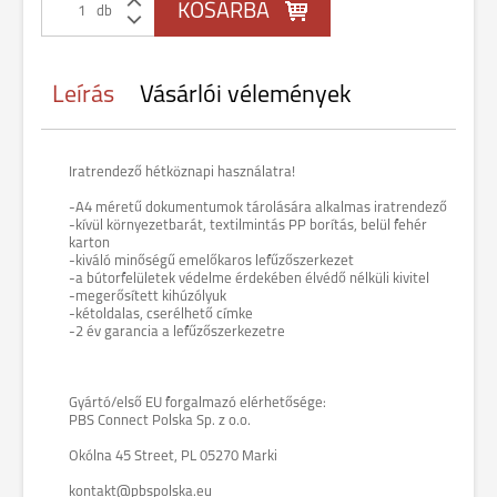
db
Leírás
Vásárlói vélemények
Iratrendező hétköznapi használatra!
-A4 méretű dokumentumok tárolására alkalmas iratrendező
-kívül környezetbarát, textilmintás PP borítás, belül fehér
karton
-kiváló minőségű emelőkaros lefűzőszerkezet
-a bútorfelületek védelme érdekében élvédő nélküli kivitel
-megerősített kihúzólyuk
-kétoldalas, cserélhető címke
-2 év garancia a lefűzőszerkezetre
Gyártó/első EU forgalmazó elérhetősége:
PBS Connect Polska Sp. z o.o.
Okólna 45 Street, PL 05270 Marki
kontakt@pbspolska.eu