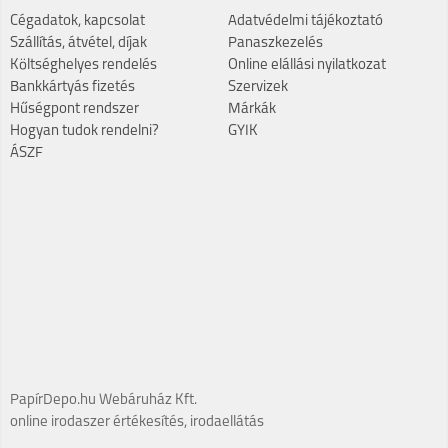
Cégadatok, kapcsolat
Adatvédelmi tájékoztató
Szállítás, átvétel, díjak
Panaszkezelés
Költséghelyes rendelés
Online elállási nyilatkozat
Bankkártyás fizetés
Szervizek
Hűségpont rendszer
Márkák
Hogyan tudok rendelni?
GYIK
ÁSZF
PapírDepo.hu Webáruház Kft.
online irodaszer értékesítés, irodaellátás