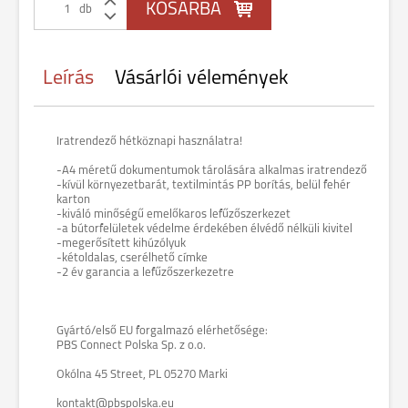
db
Leírás
Vásárlói vélemények
Iratrendező hétköznapi használatra!
-A4 méretű dokumentumok tárolására alkalmas iratrendező
-kívül környezetbarát, textilmintás PP borítás, belül fehér
karton
-kiváló minőségű emelőkaros lefűzőszerkezet
-a bútorfelületek védelme érdekében élvédő nélküli kivitel
-megerősített kihúzólyuk
-kétoldalas, cserélhető címke
-2 év garancia a lefűzőszerkezetre
Gyártó/első EU forgalmazó elérhetősége:
PBS Connect Polska Sp. z o.o.
Okólna 45 Street, PL 05270 Marki
kontakt@pbspolska.eu