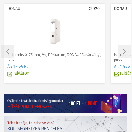
DONAU
D3970F
DONAU
Iratrendező, 75 mm, A4, PP/karton, DONAU "Szivárvány",
Iratrendez
fehér
piros
Ár:
1 456 Ft
Ár:
1 456 
raktáron
raktár