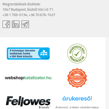
Megrendelések átvétele:
1047 Budapest, (külső) Váci út 71.
+36 1 769-0134; +36 70 676-7437
Árukereső, a hiteles vásárlási kalauz