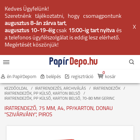
Kedves Ügyfelünk!
Szeretnénk tájékoztatni, hogy csomagpontunk
augusztus 8-án zárva tart
,
X
augusztus 10-19-éig
csak
15:00-ig tart nyitva
és
a telefonos ügyfélszolgálat is eddig lesz elérhető.
Megértését köszönjük!
0
én PapírDepom
belépés
regisztráció
kosár
KEZDŐOLDAL
IRATRENDEZÉS, ARCHIVÁLÁS
IRATRENDEZŐK
IRATRENDEZŐK, PP KÜLSŐ, KARTON BELSŐ
IRATRENDEZŐK, PP KÜLSŐ, KARTON BELSŐ, 70-80 MM GERINC
IRATRENDEZŐ, 75 MM, A4, PP/KARTON, DONAU
"SZIVÁRVÁNY", PIROS