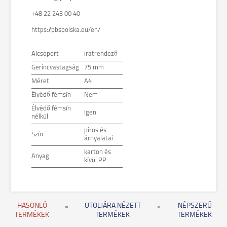
+48 22 243 00 40
https://pbspolska.eu/en/
Alcsoport
iratrendező
Gerincvastagság
75 mm
Méret
A4
Élvédő fémsín
Nem
Élvédő fémsín
Igen
nélkül
piros és
Szín
árnyalatai
karton és
Anyag
kívül PP
HASONLÓ
UTOLJÁRA NÉZETT
NÉPSZERŰ
TERMÉKEK
TERMÉKEK
TERMÉKEK