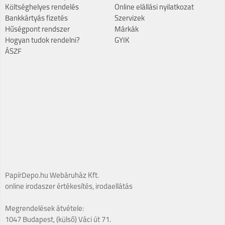
Költséghelyes rendelés
Online elállási nyilatkozat
Bankkártyás fizetés
Szervizek
Hűségpont rendszer
Márkák
Hogyan tudok rendelni?
GYIK
ÁSZF
PapírDepo.hu Webáruház Kft.
online irodaszer értékesítés, irodaellátás
Megrendelések átvétele:
1047 Budapest, (külső) Váci út 71.