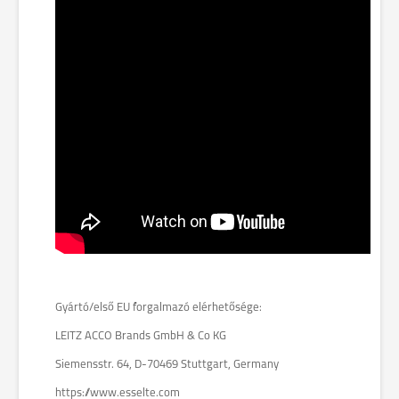
Gyártó/első EU forgalmazó elérhetősége:
LEITZ ACCO Brands GmbH & Co KG
Siemensstr. 64, D-70469 Stuttgart, Germany
https://www.esselte.com