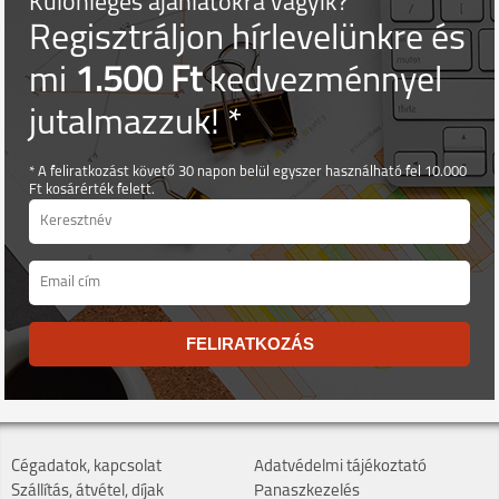
Különleges ajánlatokra vágyik?
Regisztráljon hírlevelünkre és
mi
1.500 Ft
kedvezménnyel
jutalmazzuk! *
* A feliratkozást követő 30 napon belül egyszer használható fel 10.000
Ft kosárérték felett.
FELIRATKOZÁS
Cégadatok, kapcsolat
Adatvédelmi tájékoztató
Szállítás, átvétel, díjak
Panaszkezelés