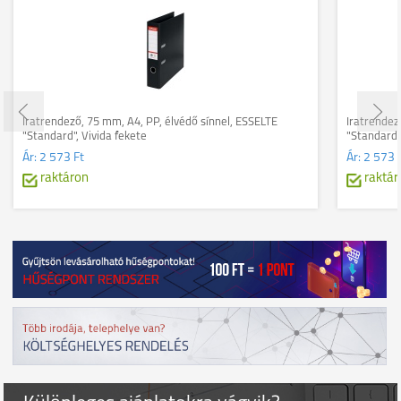
Iratrendező, 75 mm, A4, PP, élvédő sínnel, ESSELTE
Iratrendez
"Standard", Vivida fekete
"Standard"
Ár:
2 573 Ft
Ár:
2 573 
raktáron
raktár