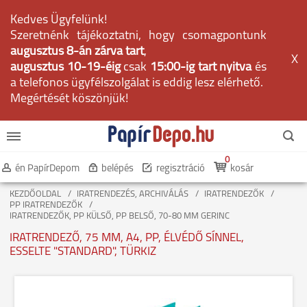
Kedves Ügyfelünk!
Szeretnénk tájékoztatni, hogy csomagpontunk
augusztus 8-án zárva tart
,
X
augusztus 10-19-éig
csak
15:00-ig tart nyitva
és
a telefonos ügyfélszolgálat is eddig lesz elérhető.
Megértését köszönjük!
0
én PapírDepom
belépés
regisztráció
kosár
KEZDŐOLDAL
IRATRENDEZÉS, ARCHIVÁLÁS
IRATRENDEZŐK
PP IRATRENDEZŐK
IRATRENDEZŐK, PP KÜLSŐ, PP BELSŐ, 70-80 MM GERINC
IRATRENDEZŐ, 75 MM, A4, PP, ÉLVÉDŐ SÍNNEL,
ESSELTE "STANDARD", TÜRKIZ