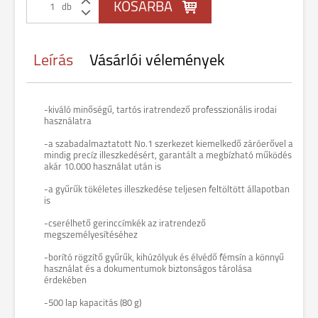
db
Leírás
Vásárlói vélemények
-kiváló minőségű, tartós iratrendező professzionális irodai
használatra
-a szabadalmaztatott No.1 szerkezet kiemelkedő záróerővel a
mindig precíz illeszkedésért, garantált a megbízható működés
akár 10.000 használat után is
-a gyűrűk tökéletes illeszkedése teljesen feltöltött állapotban
is
-cserélhető gerinccímkék az iratrendező
megszemélyesítéséhez
-borító rögzítő gyűrűk, kihúzólyuk és élvédő fémsín a könnyű
használat és a dokumentumok biztonságos tárolása
érdekében
-500 lap kapacitás (80 g)