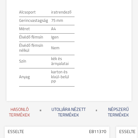
Alcsoport
iratrendező
Gerincvastagság
75 mm
Méret
A4
Élvédő fémsín
Igen
Élvédő fémsín
Nem
nélkül
kék és
Szín
árnyalatai
karton és
Anyag
kívül-belül
PP
HASONLÓ
UTOLJÁRA NÉZETT
NÉPSZERŰ
TERMÉKEK
TERMÉKEK
TERMÉKEK
ESSELTE
E811370
ESSELTE