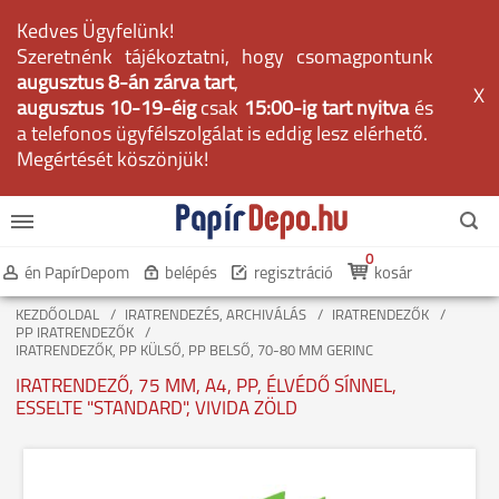
Kedves Ügyfelünk!
Szeretnénk tájékoztatni, hogy csomagpontunk
augusztus 8-án zárva tart
,
X
augusztus 10-19-éig
csak
15:00-ig tart nyitva
és
a telefonos ügyfélszolgálat is eddig lesz elérhető.
Megértését köszönjük!
0
én PapírDepom
belépés
regisztráció
kosár
KEZDŐOLDAL
IRATRENDEZÉS, ARCHIVÁLÁS
IRATRENDEZŐK
PP IRATRENDEZŐK
IRATRENDEZŐK, PP KÜLSŐ, PP BELSŐ, 70-80 MM GERINC
IRATRENDEZŐ, 75 MM, A4, PP, ÉLVÉDŐ SÍNNEL,
ESSELTE "STANDARD", VIVIDA ZÖLD