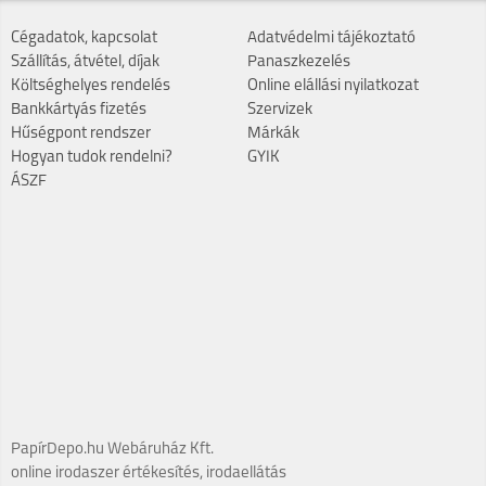
Cégadatok, kapcsolat
Adatvédelmi tájékoztató
Szállítás, átvétel, díjak
Panaszkezelés
Költséghelyes rendelés
Online elállási nyilatkozat
Bankkártyás fizetés
Szervizek
Hűségpont rendszer
Márkák
Hogyan tudok rendelni?
GYIK
ÁSZF
PapírDepo.hu Webáruház Kft.
online irodaszer értékesítés, irodaellátás