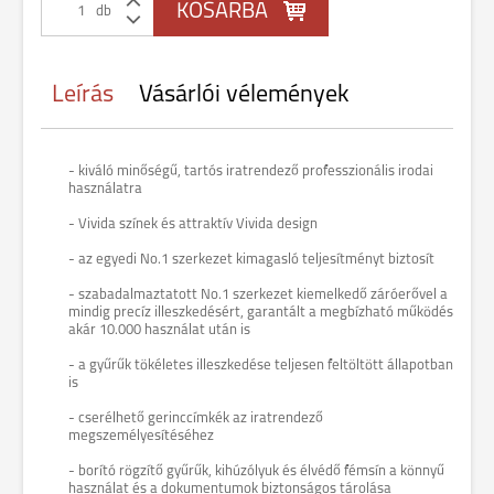
db
Leírás
Vásárlói vélemények
- kiváló minőségű, tartós iratrendező professzionális irodai
használatra
- Vivida színek és attraktív Vivida design
- az egyedi No.1 szerkezet kimagasló teljesítményt biztosít
- szabadalmaztatott No.1 szerkezet kiemelkedő záróerővel a
mindig precíz illeszkedésért, garantált a megbízható működés
akár 10.000 használat után is
- a gyűrűk tökéletes illeszkedése teljesen feltöltött állapotban
is
- cserélhető gerinccímkék az iratrendező
megszemélyesítéséhez
- borító rögzítő gyűrűk, kihúzólyuk és élvédő fémsín a könnyű
használat és a dokumentumok biztonságos tárolása