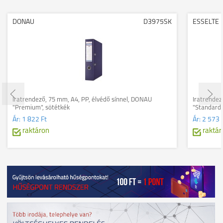
DONAU
D3975SK
ESSELTE
Iratrendező, 75 mm, A4, PP, élvédő sínnel, DONAU
Iratrendez
"Premium", sötétkék
"Standard"
Ár:
1 822 Ft
Ár:
2 573 
raktáron
raktár