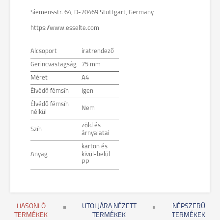
Siemensstr. 64, D-70469 Stuttgart, Germany
https://www.esselte.com
Alcsoport
iratrendező
Gerincvastagság
75 mm
Méret
A4
Élvédő fémsín
Igen
Élvédő fémsín
Nem
nélkül
zöld és
Szín
árnyalatai
karton és
Anyag
kívül-belül
PP
HASONLÓ
UTOLJÁRA NÉZETT
NÉPSZERŰ
TERMÉKEK
TERMÉKEK
TERMÉKEK