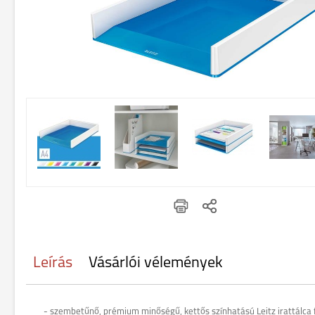
Leírás
Vásárlói vélemények
- szembetűnő, prémium minőségű, kettős színhatású Leitz irattálca f