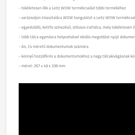
- tökéletesen illik a Leitz WOW termékcsalád többi termékéhez
- varázsoljon íróasztalára WOW hangulatot a Leitz WOW termékcsal
- egyedülálló, kettős színezésű, stílusos irattálca, mely tökéletesen 
- több tálca egymásra helyezésével ideális megoldást nyújt dokum
- A4, C4 méretű dokumentumok számára
- könnyű hozzáférés a dokumentumokhoz a nagy tálcakivágásnak k
- méret: 267 x 49 x 336 mm