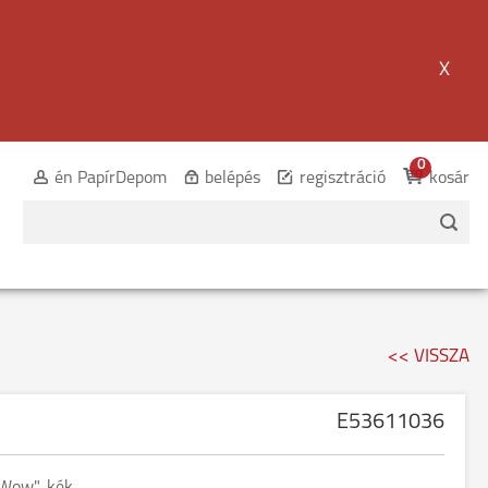
X
0
én PapírDepom
belépés
regisztráció
kosár
<< VISSZA
E53611036