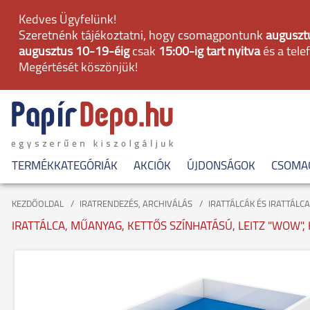
Kedves Ügyfelünk!
Szeretnénk tájékoztatni, hogy csomagpontunk
augusztu
augusztus 10-19-éig
csak
15:00-ig tart nyitva
és a tele
Megértését köszönjük!
TERMÉKKATEGÓRIÁK
AKCIÓK
ÚJDONSÁGOK
CSOMA
KEZDŐOLDAL
IRATRENDEZÉS, ARCHIVÁLÁS
IRATTÁLCÁK ÉS IRATTÁLCA
IRATTÁLCA, MŰANYAG, KETTŐS SZÍNHATÁSÚ, LEITZ "WOW",