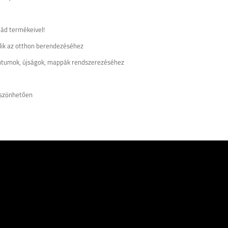
ád termékeivel!
illik az otthon berendezéséhez
entumok, újságok, mappák rendszerezéséhez
öszönhetően