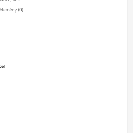
"Wow", kék
élemény (0)
be!