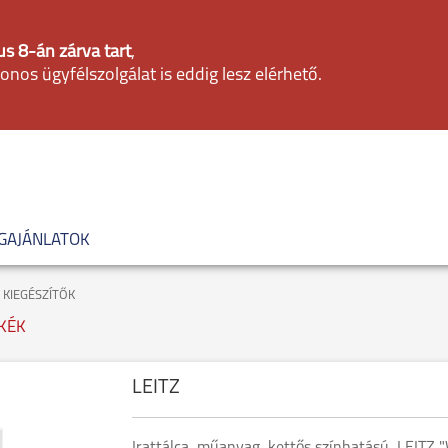
s 8-án zárva tart
,
fonos ügyfélszolgálat is eddig lesz elérhető.
GAJÁNLATOK
 KIEGÉSZÍTŐK
 KÉK
LEITZ