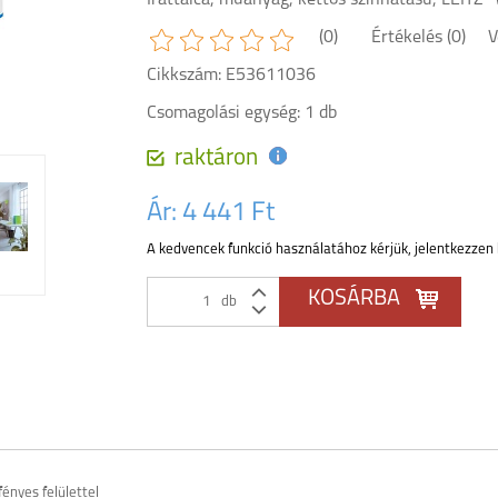
Irattálca, műanyag, kettős színhatású, LEITZ 
(0)
Értékelés (0)
V
Cikkszám: E53611036
Csomagolási egység: 1 db
raktáron
Ár:
4 441 Ft
A kedvencek funkció használatához kérjük, jelentkezzen 
db
ényes felülettel