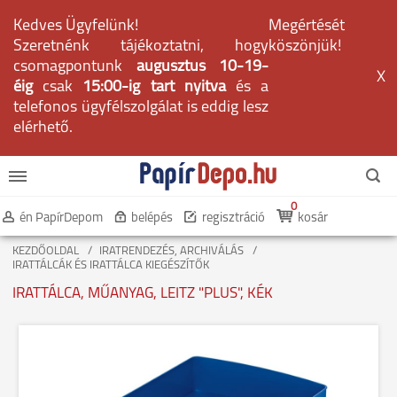
Kedves Ügyfelünk!
Megértését
Szeretnénk tájékoztatni, hogy
köszönjük!
csomagpontunk
augusztus 10-19-
X
éig
csak
15:00-ig tart nyitva
és a
telefonos ügyfélszolgálat is eddig lesz
elérhető.
0
én PapírDepom
belépés
regisztráció
kosár
KEZDŐOLDAL
IRATRENDEZÉS, ARCHIVÁLÁS
IRATTÁLCÁK ÉS IRATTÁLCA KIEGÉSZÍTŐK
IRATTÁLCA, MŰANYAG, LEITZ "PLUS", KÉK