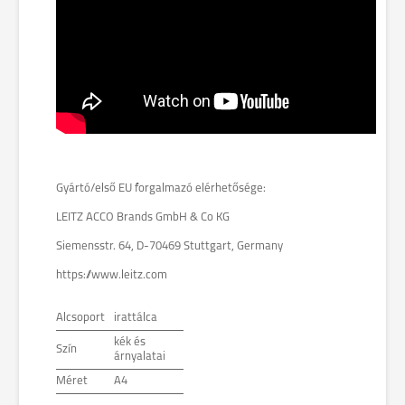
Gyártó/első EU forgalmazó elérhetősége:
LEITZ ACCO Brands GmbH & Co KG
Siemensstr. 64, D-70469 Stuttgart, Germany
https://www.leitz.com
Alcsoport
irattálca
kék és
Szín
árnyalatai
Méret
A4