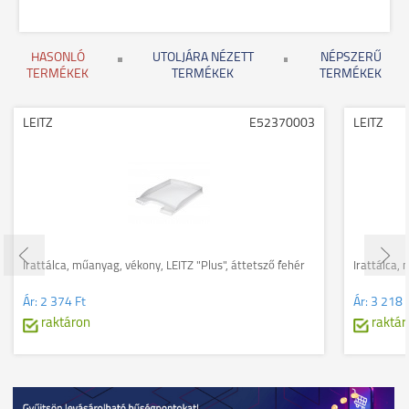
HASONLÓ
UTOLJÁRA NÉZETT
NÉPSZERŰ
TERMÉKEK
TERMÉKEK
TERMÉKEK
LEITZ
E52370003
LEITZ
Irattálca, műanyag, vékony, LEITZ "Plus", áttetsző fehér
Irattálca,
Ár:
2 374 Ft
Ár:
3 218 
raktáron
raktár