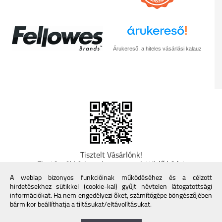
Árukereső, a hiteles vásárlási kalauz
Tisztelt Vásárlónk!
Fizetésnél kérje az ingyenes adattörlő kódot
adatainak biztonsága érdekében! A Kormány
A weblap bizonyos funkcióinak működéséhez és a célzott
döntése alapján a kereskedő minden tartós
hirdetésekhez sütikkel (cookie-kal) gyűjt névtelen látogatottsági
adathordozó termék vásárlásakor köteles ingyenes
információkat. Ha nem engedélyezi őket, számítógépe böngészőjében
adattörlő kódot biztosítani. További információk a
bármikor beállíthatja a tiltásukat/eltávolításukat.
Nemzeti Média- és Hírközlési Hatóság honlapján:
https://nmhh.hu/veglegestorles