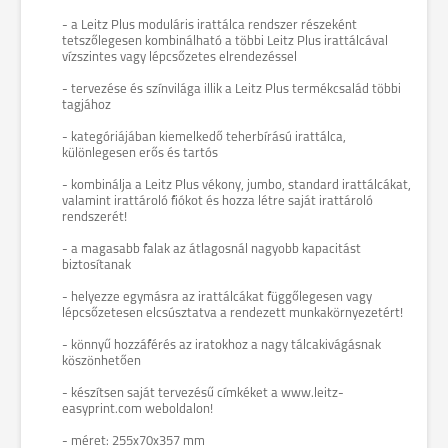
- a Leitz Plus moduláris irattálca rendszer részeként
tetszőlegesen kombinálható a többi Leitz Plus irattálcával
vízszintes vagy lépcsőzetes elrendezéssel
- tervezése és színvilága illik a Leitz Plus termékcsalád többi
tagjához
- kategóriájában kiemelkedő teherbírású irattálca,
különlegesen erős és tartós
- kombinálja a Leitz Plus vékony, jumbo, standard irattálcákat,
valamint irattároló fiókot és hozza létre saját irattároló
rendszerét!
- a magasabb falak az átlagosnál nagyobb kapacitást
biztosítanak
- helyezze egymásra az irattálcákat függőlegesen vagy
lépcsőzetesen elcsúsztatva a rendezett munkakörnyezetért!
- könnyű hozzáférés az iratokhoz a nagy tálcakivágásnak
köszönhetően
- készítsen saját tervezésű címkéket a www.leitz-
easyprint.com weboldalon!
- méret: 255x70x357 mm