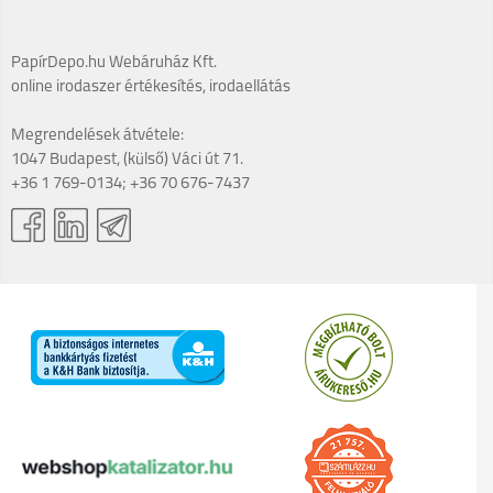
PapírDepo.hu Webáruház Kft.
online irodaszer értékesítés, irodaellátás
Megrendelések átvétele:
1047 Budapest, (külső) Váci út 71.
+36 1 769-0134; +36 70 676-7437