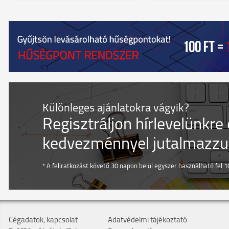
Különleges ajánlatokra vágyik?
Regisztráljon hírlevelünkre
kedvezménnyel jutalmazzuk
* A feliratkozást követő 30 napon belül egyszer használható fel 10
Cégadatok, kapcsolat
Adatvédelmi tájékoztató