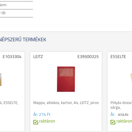
Nem
2 db
NÉPSZERŰ TERMÉKEK
E1033304
LEITZ
E39500325
ESSELTE
4, ESSELTE,
Mappa, ablakos, karton, A4, LEITZ, piros
Pólyás dossz
sárga,
Ár:
274 Ft
Ár:
373 Ft
raktáron
raktáro