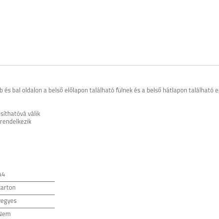
és bal oldalon a belső előlapon található fülnek és a belső hátlapon található
síthatóvá válik
 rendelkezik
A4
karton
vegyes
Nem