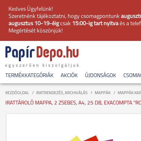
Kedves Ügyfelünk!
Szeretnénk tájékoztatni, hogy csomagpontunk
augusztu
augusztus 10-19-éig
csak
15:00-ig tart nyitva
és a tele
Megértését köszönjük!
TERMÉKKATEGÓRIÁK
AKCIÓK
ÚJDONSÁGOK
CSOMA
KEZDŐOLDAL
IRATRENDEZÉS, ARCHIVÁLÁS
MAPPÁK
MAPPÁK KA
IRATTÁROLÓ MAPPA, 2 ZSEBES, A4, 25 DB, EXACOMPTA "RO