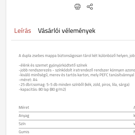
Leírás
Vásárlói vélemények
A dupla zsebes mappa biztonságosan tárol két különböző helyen, jobb 
-élénk és szemet gyönyörködtető színek
-jobb rendszerezés - színkódolt iratrendező rendszer könnyen azono
-kiváló minőségű, merev és tartós karton, mely PEFC tanúsítvánnyal
-méret: A4
-25 db/csomag: 5-5 db minden színből (kék, zöld, piros, lila, sárga)
-kapacitás: 80 lap (80 g/m2)
Méret
Anyag
Szín
Gumis