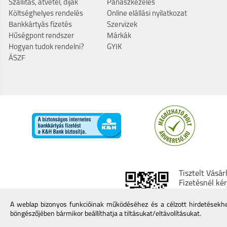
Szállítás, átvétel, díjak
Panaszkezelés
Költséghelyes rendelés
Online elállási nyilatkozat
Bankkártyás fizetés
Szervizek
Hűségpont rendszer
Márkák
Hogyan tudok rendelni?
GYIK
ÁSZF
Tisztelt Vásár
Fizetésnél ké
kereskedő min
További infor
A weblap bizonyos funkcióinak működéséhez és a célzott hirdetésekhez
böngészőjében bármikor beállíthatja a tiltásukat/eltávolításukat.