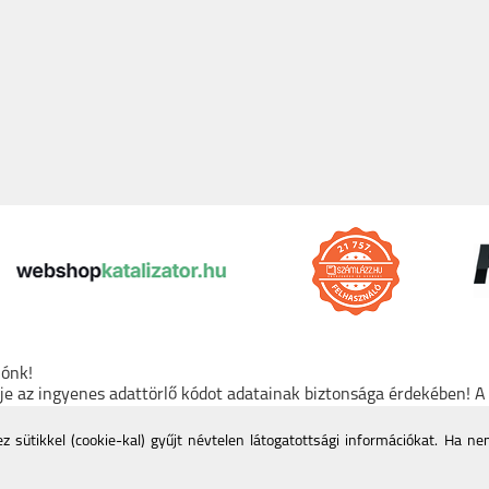
lónk!
rje az ingyenes adattörlő kódot adatainak biztonsága érdekében! 
den tartós adathordozó termék vásárlásakor köteles ingyenes adat
mációk a Nemzeti Média- és Hírközlési Hatóság honlapján:
https:/
 sütikkel (cookie-kal) gyűjt névtelen látogatottsági információkat. Ha n