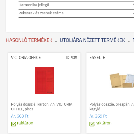
Harmonika jellegű
Rekeszek és zsebek száma
HASONLÓ TERMÉKEK
UTOLJÁRA NÉZETT TERMÉKEK
VICTORIA OFFICE
IDPI05
ESSELTE
Pólyás dosszié, karton, A4, VICTORIA
Pólyás dosszié, prespán, A
OFFICE, piros
kagyló
Ár:
663 Ft
Ár:
369 Ft
raktáron
raktáron