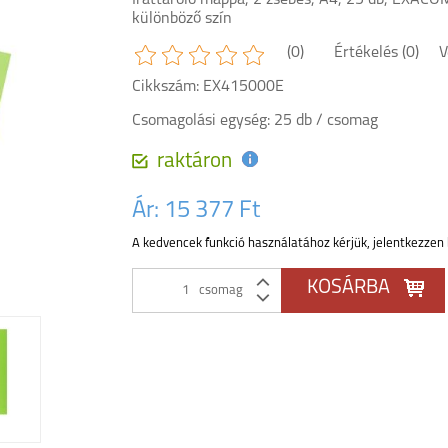
Irattároló mappa, 2 zsebes, A4, 25 db, EXACO
különböző szín
(0)
Értékelés (0)
V
Cikkszám: EX415000E
Csomagolási egység: 25 db / csomag
raktáron
Ár:
15 377 Ft
A kedvencek funkció használatához kérjük, jelentkezzen 
csomag