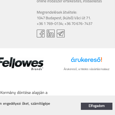
online irodaszer értékesítés, irodaellátás
Megrendelések átvétele:
1047 Budapest, (külső) Váci út 71.
+36 1 769-0134; +36 70 676-7437
Árukereső, a hiteles vásárlási kalauz
A Kormány döntése alapján a
törlő kódot biztosítani.
/nmhh.hu/veglegestorles
em engedélyezi őket, számítógépe
Elfogadom