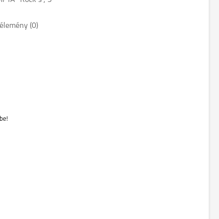
MPTA "Rock`s", 5
élemény (0)
be!