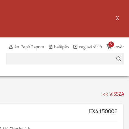
X
0
én PapírDepom
belépés
regisztráció
kosár
<< VISSZA
EX415000E