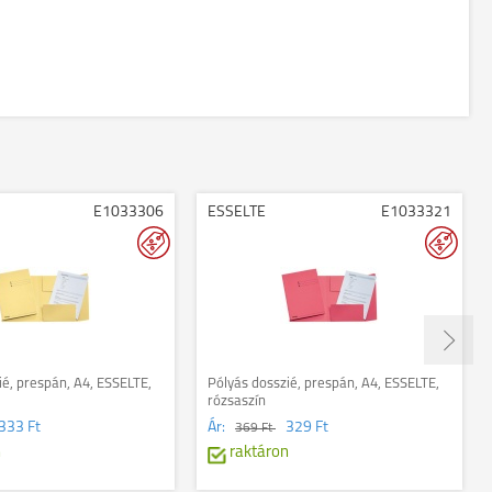
E1033306
ESSELTE
E1033321
ié, prespán, A4, ESSELTE,
Pólyás dosszié, prespán, A4, ESSELTE,
rózsaszín
333 Ft
Ár:
329 Ft
369 Ft
n
raktáron