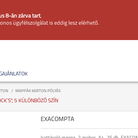
s 8-án zárva tart
,
fonos ügyfélszolgálat is eddig lesz elérhető.
GAJÁNLATOK
RTON
MAPPÁK KARTON PÓLYÁS
CK`S", 5 KÜLÖNBÖZŐ SZÍN
EXACOMPTA