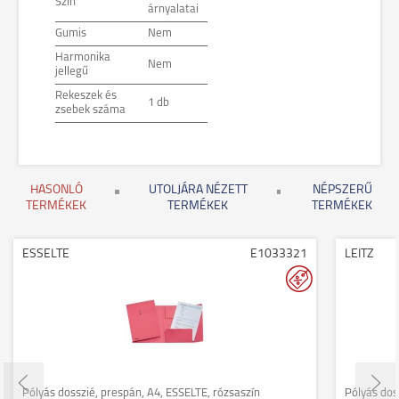
Szín
árnyalatai
Gumis
Nem
Harmonika
Nem
jellegű
Rekeszek és
1 db
zsebek száma
HASONLÓ
UTOLJÁRA NÉZETT
NÉPSZERŰ
TERMÉKEK
TERMÉKEK
TERMÉKEK
ESSELTE
E1033321
LEITZ
Pólyás dosszié, prespán, A4, ESSELTE, rózsaszín
Pólyás doss