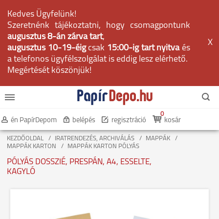
Kedves Ügyfelünk!
Szeretnénk tájékoztatni, hogy csomagpontunk
augusztus 8-án zárva tart
,
X
augusztus 10-19-éig
csak
15:00-ig tart nyitva
és
a telefonos ügyfélszolgálat is eddig lesz elérhető.
Megértését köszönjük!
0
én PapírDepom
belépés
regisztráció
kosár
KEZDŐOLDAL
IRATRENDEZÉS, ARCHIVÁLÁS
MAPPÁK
MAPPÁK KARTON
MAPPÁK KARTON PÓLYÁS
PÓLYÁS DOSSZIÉ, PRESPÁN, A4, ESSELTE,
KAGYLÓ