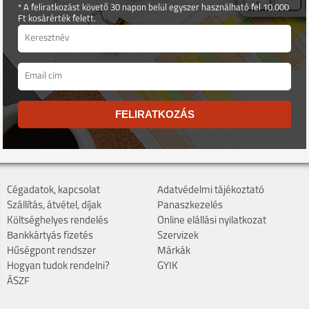
* A feliratkozást követő 30 napon belül egyszer használható fel 10.000
Ft kosárérték felett.
FELIRATKOZÁS
Cégadatok, kapcsolat
Adatvédelmi tájékoztató
Szállítás, átvétel, díjak
Panaszkezelés
Költséghelyes rendelés
Online elállási nyilatkozat
Bankkártyás fizetés
Szervizek
Hűségpont rendszer
Márkák
Hogyan tudok rendelni?
GYIK
ÁSZF