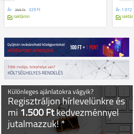
Ár:
329 Ft
Ár:
1 072 
369 Ft
raktáron
raktár
Különleges ajánlatokra vágyik?
Regisztráljon hírlevelünkre és
mi
1.500 Ft
kedvezménnyel
jutalmazzuk! *