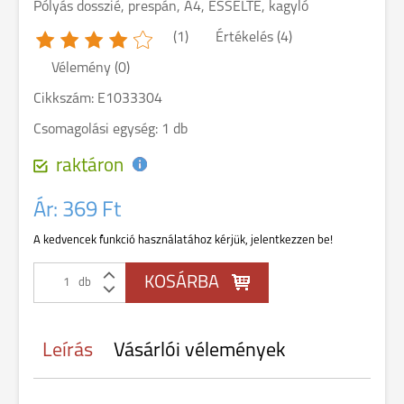
Pólyás dosszié, prespán, A4, ESSELTE, kagyló
(1)
Értékelés (4)
Vélemény (0)
Cikkszám: E1033304
Csomagolási egység: 1 db
raktáron
Ár:
369 Ft
A kedvencek funkció használatához kérjük, jelentkezzen be!
db
Leírás
Vásárlói vélemények