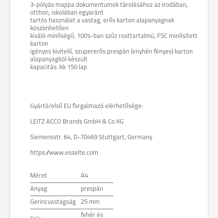
3-pólyás mappa dokumentumok tárolásához az irodában,
otthon, iskolában egyaránt
tartós használat a vastag, erős karton alapanyagnak
köszönhetően
kiváló minőségű, 100%-ban szűz rosttartalmú, FSC minősített
karton
igényes kivitelű, szupererős prespán (enyhén fényes) karton
alapanyagból készült
kapacitás: kb 150 lap
Gyártó/első EU forgalmazó elérhetősége:
LEITZ ACCO Brands GmbH & Co KG
Siemensstr. 64, D-70469 Stuttgart, Germany
https://www.esselte.com
Méret
A4
Anyag
prespán
Gerincvastagság
25 mm
fehér és