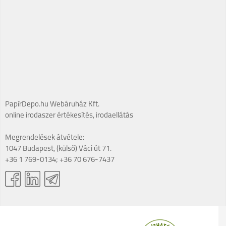
PapírDepo.hu Webáruház Kft.
online irodaszer értékesítés, irodaellátás
Megrendelések átvétele:
1047 Budapest, (külső) Váci út 71.
+36 1 769-0134; +36 70 676-7437