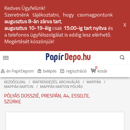
Kedves Ügyfelünk!
Szeretnénk tájékoztatni, hogy csomagpontunk
augusztus 8-án zárva tart
,
X
augusztus 10-19-éig
csak
15:00-ig tart nyitva
és
a telefonos ügyfélszolgálat is eddig lesz elérhető.
Megértését köszönjük!
0
én PapírDepom
belépés
regisztráció
kosár
KEZDŐOLDAL
IRATRENDEZÉS, ARCHIVÁLÁS
MAPPÁK
MAPPÁK KARTON
MAPPÁK KARTON PÓLYÁS
PÓLYÁS DOSSZIÉ, PRESPÁN, A4, ESSELTE,
SZÜRKE