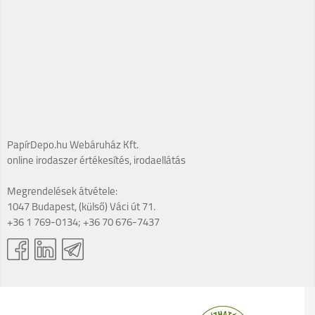
PapírDepo.hu Webáruház Kft.
online irodaszer értékesítés, irodaellátás
Megrendelések átvétele:
1047 Budapest, (külső) Váci út 71.
+36 1 769-0134; +36 70 676-7437