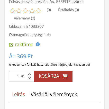
Pólyás dosszié, prespán, A4, ESSELTE, szürke
(0)
Értékelés (0)
Vélemény (0)
Cikkszám: E1033307
Csomagolási egység: 1 db
raktáron
Ár:
369 Ft
A kedvencek funkció használatához kérjük, jelentkezzen be!
db
Leírás
Vásárlói vélemények