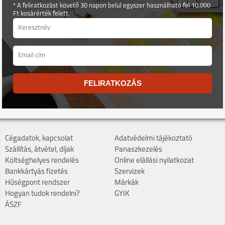
* A feliratkozást követő 30 napon belül egyszer használható fel 10.000
Ft kosárérték felett.
FELIRATKOZÁS
Cégadatok, kapcsolat
Adatvédelmi tájékoztató
Szállítás, átvétel, díjak
Panaszkezelés
Költséghelyes rendelés
Online elállási nyilatkozat
Bankkártyás fizetés
Szervizek
Hűségpont rendszer
Márkák
Hogyan tudok rendelni?
GYIK
ÁSZF