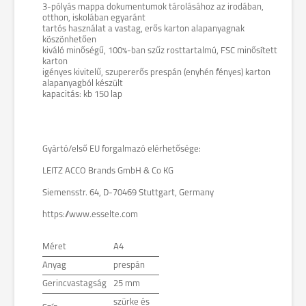
3-pólyás mappa dokumentumok tárolásához az irodában,
otthon, iskolában egyaránt
tartós használat a vastag, erős karton alapanyagnak
köszönhetően
kiváló minőségű, 100%-ban szűz rosttartalmú, FSC minősített
karton
igényes kivitelű, szupererős prespán (enyhén fényes) karton
alapanyagból készült
kapacitás: kb 150 lap
Gyártó/első EU forgalmazó elérhetősége:
LEITZ ACCO Brands GmbH & Co KG
Siemensstr. 64, D-70469 Stuttgart, Germany
https://www.esselte.com
Méret
A4
Anyag
prespán
Gerincvastagság
25 mm
szürke és