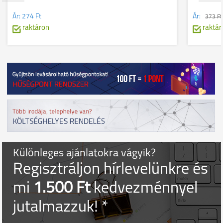
Ár:
274 Ft
Ár:
373 F
raktáron
raktár
Különleges ajánlatokra vágyik?
Regisztráljon hírlevelünkre és
mi
1.500 Ft
kedvezménnyel
jutalmazzuk! *