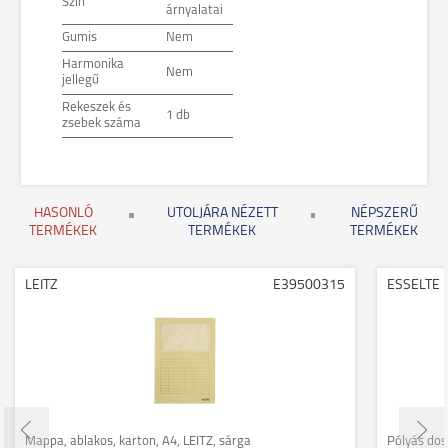
Szín
árnyalatai
Gumis
Nem
Harmonika
Nem
jellegű
Rekeszek és
1 db
zsebek száma
HASONLÓ
UTOLJÁRA NÉZETT
NÉPSZERŰ
TERMÉKEK
TERMÉKEK
TERMÉKEK
LEITZ
E39500315
ESSELTE
Mappa, ablakos, karton, A4, LEITZ, sárga
Pólyás dos