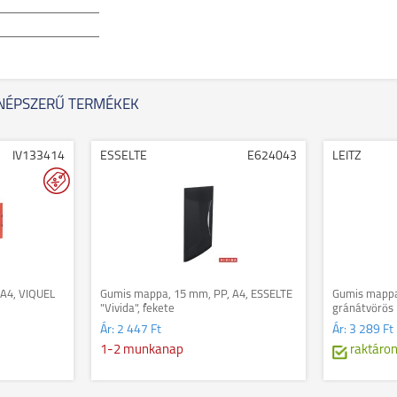
NÉPSZERŰ TERMÉKEK
IV133414
ESSELTE
E624043
LEITZ
A4, VIQUEL
Gumis mappa, 15 mm, PP, A4, ESSELTE
Gumis mappa,
"Vivida", fekete
gránátvörös
Ár:
2 447 Ft
Ár:
3 289 Ft
1-2 munkanap
raktáro