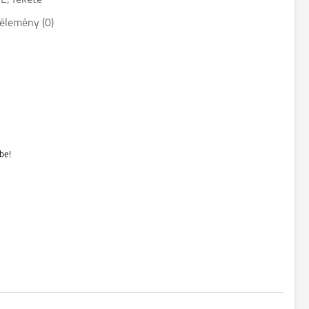
E, fekete
élemény (0)
be!