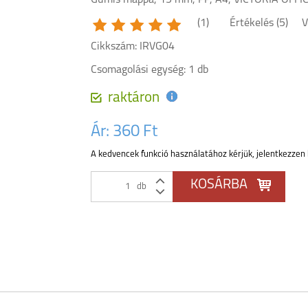
Gumis mappa, 15 mm, PP, A4, VICTORIA OFFIC
(1)
Értékelés (5)
V
Cikkszám: IRVG04
Csomagolási egység: 1 db
raktáron
Ár:
360 Ft
A kedvencek funkció használatához kérjük, jelentkezzen 
db