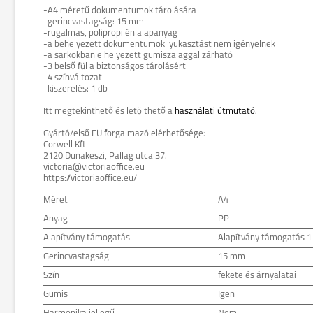
-A4 méretű dokumentumok tárolására
-gerincvastagság: 15 mm
-rugalmas, polipropilén alapanyag
-a behelyezett dokumentumok lyukasztást nem igényelnek
-a sarkokban elhelyezett gumiszalaggal zárható
-3 belső fül a biztonságos tárolásért
-4 színváltozat
-kiszerelés: 1 db
Itt megtekinthető és letölthető a
használati útmutató.
Gyártó/első EU forgalmazó elérhetősége:
Corwell Kft
2120 Dunakeszi, Pallag utca 37.
victoria@victoriaoffice.eu
https://victoriaoffice.eu/
Méret
A4
Anyag
PP
Alapítvány támogatás
Alapítvány támogatás 1
Gerincvastagság
15 mm
Szín
fekete és árnyalatai
Gumis
Igen