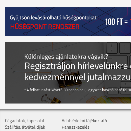
Különleges ajánlatokra vágyik?
Regisztráljon hírlevelünkre
kedvezménnyel jutalmazzuk
* A feliratkozást követő 30 napon belül egyszer használható fel 10
Cégadatok, kapcsolat
Adatvédelmi tájékoztató
Szállítás, átvétel, díjak
Panaszkezelés