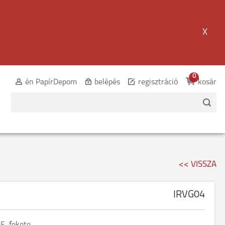
X
0
én PapírDepom
belépés
regisztráció
kosár
<< VISSZA
IRVG04