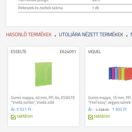
Harmonika jellegű
Nem
Rekeszek és zsebek száma
1 db
HASONLÓ TERMÉKEK
UTOLJÁRA NÉZETT TERMÉKEK
ESSELTE
E624051
VIQUEL
Gumis mappa, 40 mm, PP, A4, ESSELTE
Gumis mappa, 15 mm, PP, 
"Vivida Jumbo", Vivida zöld
"Feel`easy", vegyes színek
Ár:
5 521 Ft
Ár:
1 502 Ft
1 726 Ft
raktáron
raktáron