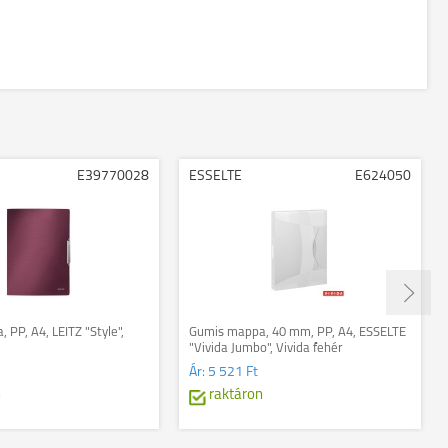
E39770028
ESSELTE
E624050
 PP, A4, LEITZ "Style",
Gumis mappa, 40 mm, PP, A4, ESSELTE
"Vivida Jumbo", Vivida fehér
Ár:
5 521 Ft
n
raktáron