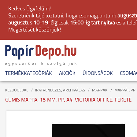
Kedves Ügyfelünk!
Szeretnénk tájékoztatni, hogy csomagpontunk
augusztu
augusztus 10-19-éig
csak
15:00-ig tart nyitva
és a tele
Megértését köszönjük!
TERMÉKKATEGÓRIÁK
AKCIÓK
ÚJDONSÁGOK
CSOMA
KEZDŐOLDAL
IRATRENDEZÉS, ARCHIVÁLÁS
MAPPÁK
MAPPÁK PP
GUMIS MAPPA, 15 MM, PP, A4, VICTORIA OFFICE, FEKETE