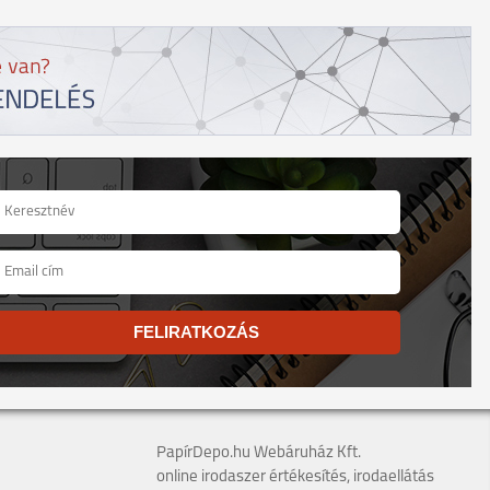
FELIRATKOZÁS
PapírDepo.hu Webáruház Kft.
online irodaszer értékesítés, irodaellátás