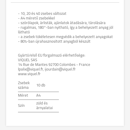
- 10, 20 és 40 zsebes változat
- A4 méretű zsebekkel
- szórólapok, árlisták, ajánlatok átadására, tárolására
- rugalmas, 180°-ban nyitható, így a behelyezett anyag jól
látható
- a zsebek tökéletesen megvédik a behelyezett anyagokat
- 80%-ban újrahasznosított anyagból készült
Gyártó/első EU forgalmazó elérhetősége:
VIQUEL SAS
14 Rue de Mantes 92700 Colombes - France
lpalix@viquel.fr, ijourdain@viquel.fr
www.viquel.fr
Zsebek
10 db
száma
Méret
A4
zöld és
Szín
árnyalatai