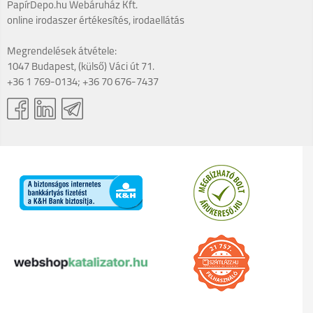
PapírDepo.hu Webáruház Kft.
online irodaszer értékesítés, irodaellátás
Megrendelések átvétele:
1047 Budapest, (külső) Váci út 71.
+36 1 769-0134; +36 70 676-7437