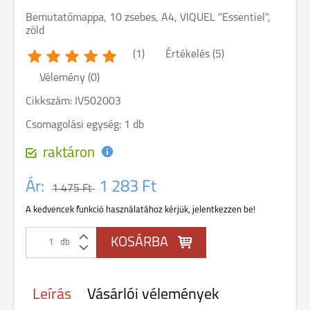
Bemutatómappa, 10 zsebes, A4, VIQUEL "Essentiel",
zöld
(1)
Értékelés (5)
Vélemény (0)
Cikkszám: IV502003
Csomagolási egység: 1 db
raktáron
Ár:
1 283 Ft
1 475 Ft
A kedvencek funkció használatához kérjük, jelentkezzen be!
db
Leírás
Vásárlói vélemények