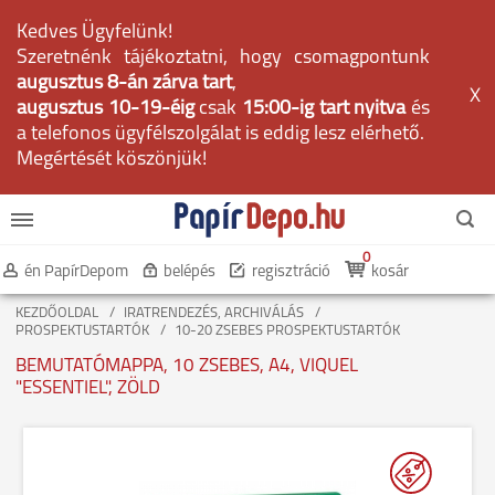
Kedves Ügyfelünk!
Szeretnénk tájékoztatni, hogy csomagpontunk
augusztus 8-án zárva tart
,
X
augusztus 10-19-éig
csak
15:00-ig tart nyitva
és
a telefonos ügyfélszolgálat is eddig lesz elérhető.
Megértését köszönjük!
0
én PapírDepom
belépés
regisztráció
kosár
KEZDŐOLDAL
IRATRENDEZÉS, ARCHIVÁLÁS
PROSPEKTUSTARTÓK
10-20 ZSEBES PROSPEKTUSTARTÓK
BEMUTATÓMAPPA, 10 ZSEBES, A4, VIQUEL
"ESSENTIEL", ZÖLD