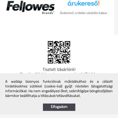
Árukereső, a hiteles vásárlási kalauz
Tisztelt Vásárlónk!
Fizetésnél kérje az ingyenes adattörlő kódot
adatainak biztonsága érdekében! A Kormány
A weblap bizonyos funkcióinak működéséhez és a célzott
döntése alapján a kereskedő minden tartós
hirdetésekhez sütikkel (cookie-kal) gyűjt névtelen látogatottsági
adathordozó termék vásárlásakor köteles ingyenes
információkat. Ha nem engedélyezi őket, számítógépe böngészőjében
adattörlő kódot biztosítani. További információk a
bármikor beállíthatja a tiltásukat/eltávolításukat.
Nemzeti Média- és Hírközlési Hatóság honlapján:
https://nmhh.hu/veglegestorles
Elfogadom