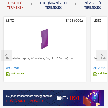
HASONLÓ
UTOLJÁRA NÉZETT
NÉPSZERŰ
TERMÉKEK
TERMÉKEK
TERMÉKEK
LEITZ
E46310062
LEITZ
Bemutatómappa, 20 zsebes, A4, LEITZ "Wow", lila
Bemutatóma
Ár:
2 798 Ft
Ár:
2 790 
raktáron
raktár