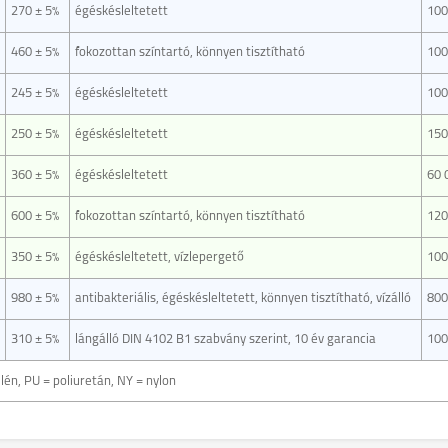
270 ± 5%
égéskésleltetett
100
460 ± 5%
fokozottan színtartó, könnyen tisztítható
100
245 ± 5%
égéskésleltetett
100
250 ± 5%
égéskésleltetett
150
360 ± 5%
égéskésleltetett
60 
600 ± 5%
fokozottan színtartó, könnyen tisztítható
120
350 ± 5%
égéskésleltetett, vízlepergető
100
980 ± 5%
antibakteriális, égéskésleltetett, könnyen tisztítható, vízálló
800
310 ± 5%
lángálló DIN 4102 B1 szabvány szerint, 10 év garancia
100
pilén, PU = poliuretán, NY = nylon