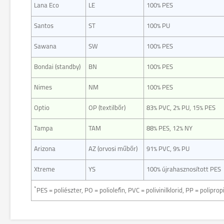
Lana Eco
LE
100% PES
Santos
ST
100% PU
Sawana
SW
100% PES
Bondai (standby)
BN
100% PES
Nimes
NM
100% PES
Optio
OP (textilbőr)
83% PVC, 2% PU, 15% PES
Tampa
TAM
88% PES, 12% NY
Arizona
AZ (orvosi műbőr)
91% PVC, 9% PU
Xtreme
YS
100% újrahasznosított PES
*
PES = poliészter, PO = poliolefin, PVC = polivinilklorid, PP = polipro