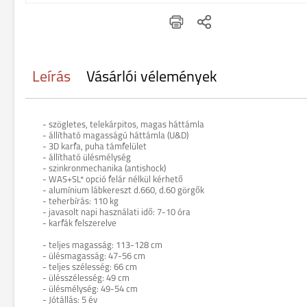
Leírás
Vásárlói vélemények
- szögletes, telekárpitos, magas háttámla
- állítható magasságú háttámla (U&D)
- 3D karfa, puha támfelület
- állítható ülésmélység
- szinkronmechanika (antishock)
- WAS+SL* opció felár nélkül kérhető
- alumínium lábkereszt d.660, d.60 görgők
- teherbírás: 110 kg
- javasolt napi használati idő: 7-10 óra
- karfák felszerelve
- teljes magasság: 113-128 cm
- ülésmagasság: 47-56 cm
- teljes szélesség: 66 cm
- ülésszélesség: 49 cm
- ülésmélység: 49-54 cm
- Jótállás: 5 év