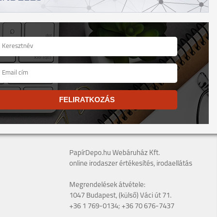
FELIRATKOZÁS
PapírDepo.hu Webáruház Kft.
online irodaszer értékesítés, irodaellátás
Megrendelések átvétele:
1047 Budapest, (külső) Váci út 71.
+36 1 769-0134; +36 70 676-7437