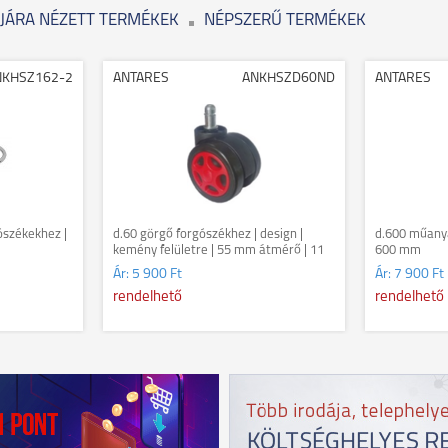
JÁRA NÉZETT TERMÉKEK
NÉPSZERŰ TERMÉKEK
NKHSZ162-2
ANTARES
ANKHSZD60ND
ANTARES
ószékekhez |
d.60 görgő forgószékhez | design |
d.600 műanya
kemény felületre | 55 mm átmérő | 11
600 mm
mm csap átmérő
Ár:
5 900 Ft
Ár:
7 900 Ft
rendelhető
rendelhető