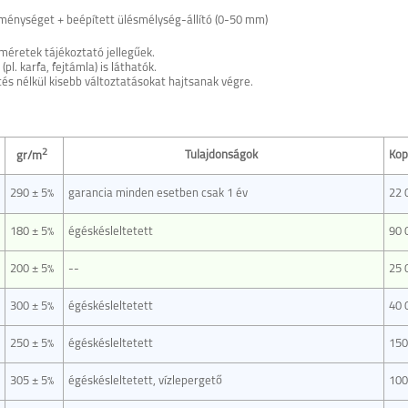
eménységet + beépített ülésmélység-állító (0-50 mm)
méretek tájékoztató jellegűek.
. karfa, fejtámla) is láthatók.
tés nélkül kisebb változtatásokat hajtsanak végre.
2
Tulajdonságok
Kop
gr/m
290 ± 5%
garancia minden esetben csak 1 év
22 
180 ± 5%
égéskésleltetett
90 
200 ± 5%
--
25 
300 ± 5%
égéskésleltetett
40 
250 ± 5%
égéskésleltetett
150
305 ± 5%
égéskésleltetett, vízlepergető
100