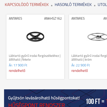
KAPCSOLÓDÓ TERMÉKEK
HASONLÓ TERMÉKEK
UTOL
ANTARES
ANKHSZ162
ANTARES
A
Lábtartó gyűrű irodai forgószékekhez |
Lábtartó gyűrű irodai forg
állítható | fekete
állítható | króm
Ár:
17 900 Ft
Ár:
22 900 Ft
rendelhető
rendelhető