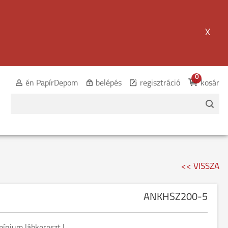
X
0
én PapírDepom
belépés
regisztráció
kosár
<< VISSZA
ANKHSZ200-5