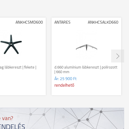
ANKHCSMD600
ANTARES
ANKHCSALKD660
g lábkereszt | fekete |
d.660 alumínium lábkereszt | polírozott
| 660 mm
Ár:
25 900 Ft
rendelhető