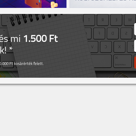
 és mi
1.500 Ft
! *
.000 Ft kosárérték felett.