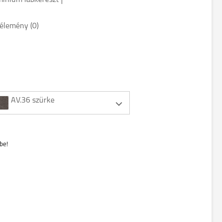
mínium lábkereszt |
élemény (0)
AV.36 szürke
be!