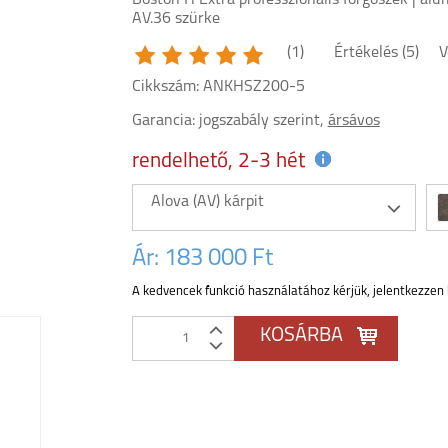
Boston H Extra professzionális forgószék | alu
AV.36 szürke
(1)
Értékelés (5)
V
Cikkszám: ANKHSZ200-5
Garancia:
jogszabály szerint,
ársávos
rendelhető, 2-3 hét
Alova (AV) kárpit
Ár:
183 000 Ft
A kedvencek funkció használatához kérjük, jelentkezzen 