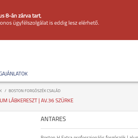
s 8-án zárva tart
,
fonos ügyfélszolgálat is eddig lesz elérhető.
GAJÁNLATOK
K
BOSTON FORGÓSZÉK CSALÁD
UM LÁBKERESZT | AV.36 SZÜRKE
ANTARES