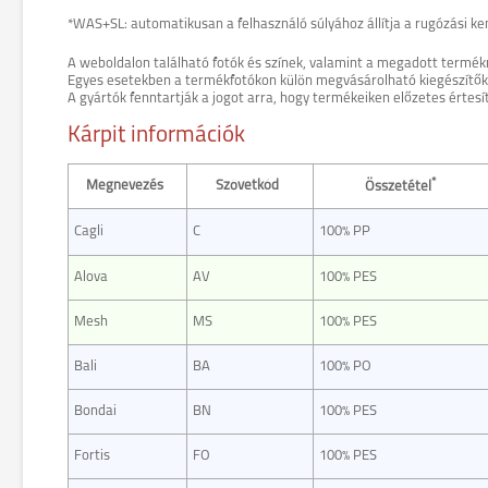
*WAS+SL: automatikusan a felhasználó súlyához állítja a rugózási k
A weboldalon található fotók és színek, valamint a megadott termék
Egyes esetekben a termékfotókon külön megvásárolható kiegészítők (pl
A gyártók fenntartják a jogot arra, hogy termékeiken előzetes értesí
Kárpit információk
*
Megnevezés
Szövetkód
Összetétel
Cagli
C
100% PP
Alova
AV
100% PES
Mesh
MS
100% PES
Bali
BA
100% PO
Bondai
BN
100% PES
Fortis
FO
100% PES