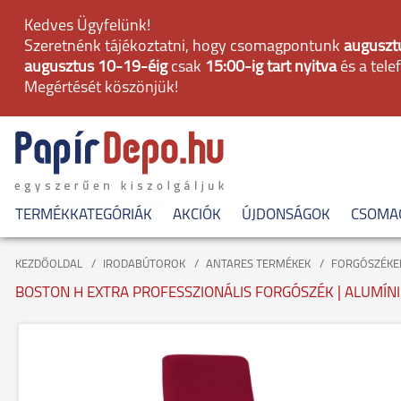
Kedves Ügyfelünk!
Szeretnénk tájékoztatni, hogy csomagpontunk
augusztu
augusztus 10-19-éig
csak
15:00-ig tart nyitva
és a tele
Megértését köszönjük!
TERMÉKKATEGÓRIÁK
AKCIÓK
ÚJDONSÁGOK
CSOMA
KEZDŐOLDAL
IRODABÚTOROK
ANTARES TERMÉKEK
FORGÓSZÉKE
BOSTON H EXTRA PROFESSZIONÁLIS FORGÓSZÉK | ALUMÍNI