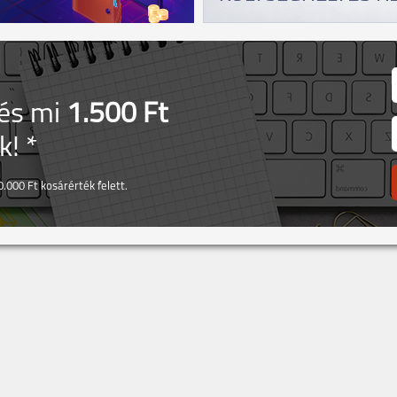
 és mi
1.500 Ft
! *
.000 Ft kosárérték felett.