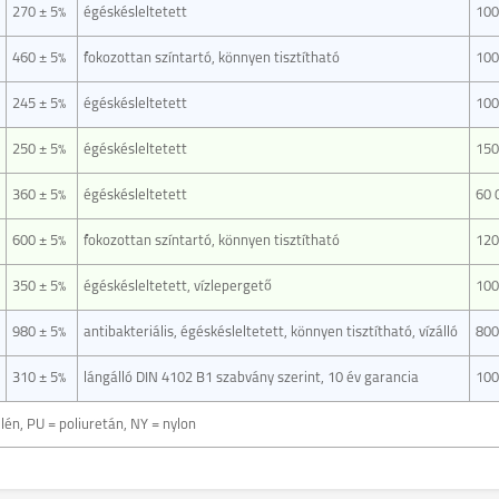
270 ± 5%
égéskésleltetett
100
460 ± 5%
fokozottan színtartó, könnyen tisztítható
100
245 ± 5%
égéskésleltetett
100
250 ± 5%
égéskésleltetett
150
360 ± 5%
égéskésleltetett
60 
600 ± 5%
fokozottan színtartó, könnyen tisztítható
120
350 ± 5%
égéskésleltetett, vízlepergető
100
980 ± 5%
antibakteriális, égéskésleltetett, könnyen tisztítható, vízálló
800
310 ± 5%
lángálló DIN 4102 B1 szabvány szerint, 10 év garancia
100
pilén, PU = poliuretán, NY = nylon