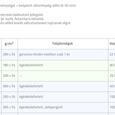
eménységet + beépített ülésmélység-állító (0-50 mm)
méretek tájékoztató jellegűek.
. karfa, fejtámla) is láthatók.
tés nélkül kisebb változtatásokat hajtsanak végre.
2
Tulajdonságok
Kop
gr/m
290 ± 5%
garancia minden esetben csak 1 év
22 
180 ± 5%
égéskésleltetett
90 
200 ± 5%
--
25 
300 ± 5%
égéskésleltetett
40 
250 ± 5%
égéskésleltetett
150
305 ± 5%
égéskésleltetett, vízlepergető
100