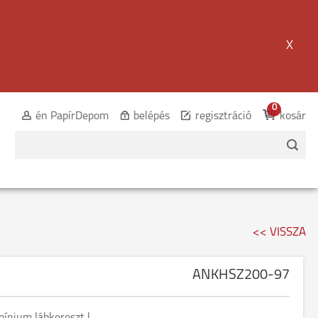
X
0
én PapírDepom
belépés
regisztráció
kosár
<< VISSZA
ANKHSZ200-97