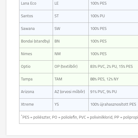
Lana Eco
LE
100% PES
Santos
ST
100% PU
Sawana
SW
100% PES
Bondai (standby)
BN
100% PES
Nimes
NM
100% PES
Optio
OP (textilbőr)
83% PVC, 2% PU, 15% PES
Tampa
TAM
88% PES, 12% NY
Arizona
AZ (orvosi műbőr)
91% PVC, 9% PU
Xtreme
YS
100% újrahasznosított PES
*
PES = poliészter, PO = poliolefin, PVC = polivinilklorid, PP = polipro