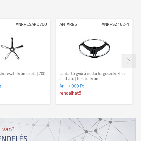
ANKHCSAKD700
ANTARES
ANKHSZ162-1
bkereszt | krómozott | 700
Lábtartó gyűrű irodai forgószékekhez |
állítható | fekete-króm
t
Ár:
17 900 Ft
rendelhető