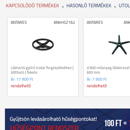
KAPCSOLÓDÓ TERMÉKEK
HASONLÓ TERMÉKEK
UTOL
ANTARES
ANKHSZ162
ANTARES
AN
Lábtartó gyűrű irodai forgószékekhez |
d.600 műanyag lábkereszt |
állítható | fekete
600 mm
Ár:
17 900 Ft
Ár:
7 900 Ft
rendelhető
rendelhető