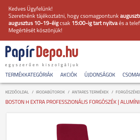
Kedves Ügyfelünk!
Szeretnénk tájékoztatni, hogy csomagpontunk
augusztu
augusztus 10-19-éig
csak
15:00-ig tart nyitva
és a tele
Megértését köszönjük!
TERMÉKKATEGÓRIÁK
AKCIÓK
ÚJDONSÁGOK
CSOMA
KEZDŐOLDAL
IRODABÚTOROK
ANTARES TERMÉKEK
FORGÓSZÉKE
BOSTON H EXTRA PROFESSZIONÁLIS FORGÓSZÉK | ALUMÍN