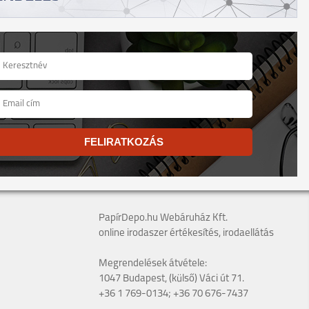
FELIRATKOZÁS
PapírDepo.hu Webáruház Kft.
online irodaszer értékesítés, irodaellátás
Megrendelések átvétele:
1047 Budapest, (külső) Váci út 71.
+36 1 769-0134; +36 70 676-7437