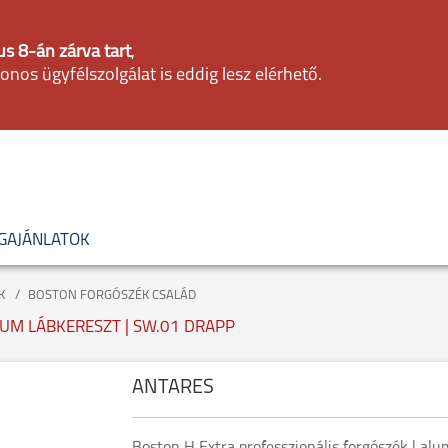
s 8-án zárva tart
,
fonos ügyfélszolgálat is eddig lesz elérhető.
GAJÁNLATOK
K
BOSTON FORGÓSZÉK CSALÁD
IUM LÁBKERESZT | SW.01 DRAPP
ANTARES