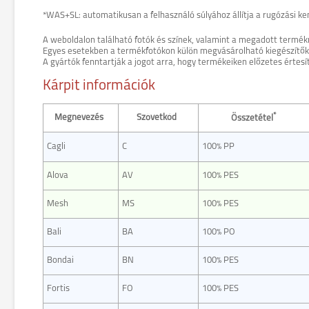
*WAS+SL: automatikusan a felhasználó súlyához állítja a rugózási k
A weboldalon található fotók és színek, valamint a megadott termék
Egyes esetekben a termékfotókon külön megvásárolható kiegészítők (pl
A gyártók fenntartják a jogot arra, hogy termékeiken előzetes értesí
Kárpit információk
*
Megnevezés
Szövetkód
Összetétel
Cagli
C
100% PP
Alova
AV
100% PES
Mesh
MS
100% PES
Bali
BA
100% PO
Bondai
BN
100% PES
Fortis
FO
100% PES