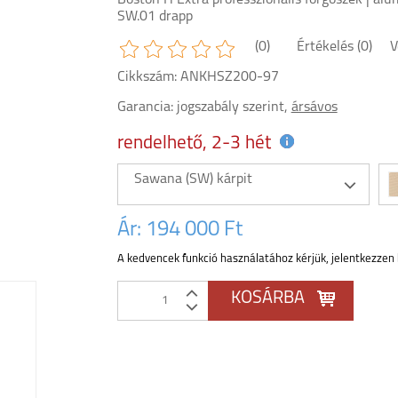
Boston H Extra professzionális forgószék | alu
SW.01 drapp
(0)
Értékelés (0)
V
Cikkszám: ANKHSZ200-97
Garancia:
jogszabály szerint,
ársávos
rendelhető, 2-3 hét
Sawana (SW) kárpit
Ár:
194 000 Ft
A kedvencek funkció használatához kérjük, jelentkezzen 