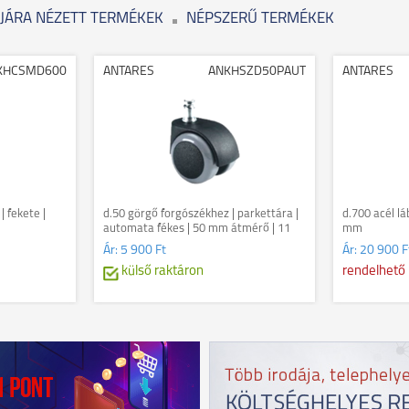
JÁRA NÉZETT TERMÉKEK
NÉPSZERŰ TERMÉKEK
KHCSMD600
ANTARES
ANKHSZD50PAUT
ANTARES
 fekete |
d.50 görgő forgószékhez | parkettára |
d.700 acél lá
automata fékes | 50 mm átmérő | 11
mm
mm csap átmérő
Ár:
5 900 Ft
Ár:
20 900 F
külső raktáron
rendelhető