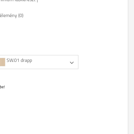
mínium lábkereszt |
élemény (0)
SW.01 drapp
be!