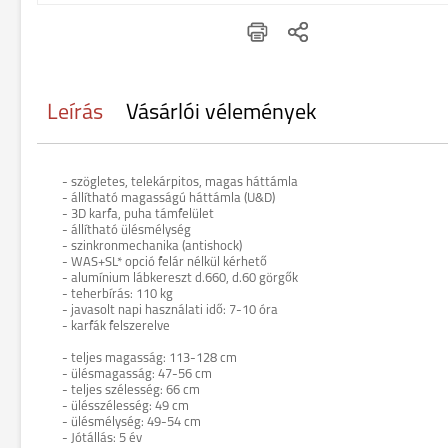
Leírás
Vásárlói vélemények
- szögletes, telekárpitos, magas háttámla
- állítható magasságú háttámla (U&D)
- 3D karfa, puha támfelület
- állítható ülésmélység
- szinkronmechanika (antishock)
- WAS+SL* opció felár nélkül kérhető
- alumínium lábkereszt d.660, d.60 görgők
- teherbírás: 110 kg
- javasolt napi használati idő: 7-10 óra
- karfák felszerelve
- teljes magasság: 113-128 cm
- ülésmagasság: 47-56 cm
- teljes szélesség: 66 cm
- ülésszélesség: 49 cm
- ülésmélység: 49-54 cm
- Jótállás: 5 év