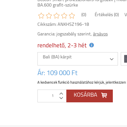
Boston Smart professzionális forgószék | műan
BA.600 grafit-szürke
(0)
Értékelés (0)
V
Cikkszám: ANKHSZ196-18
Garancia:
jogszabály szerint,
ársávos
rendelhető, 2-3 hét
Bali (BA) kárpit
Ár:
109 000 Ft
A kedvencek funkció használatához kérjük, jelentkezzen 