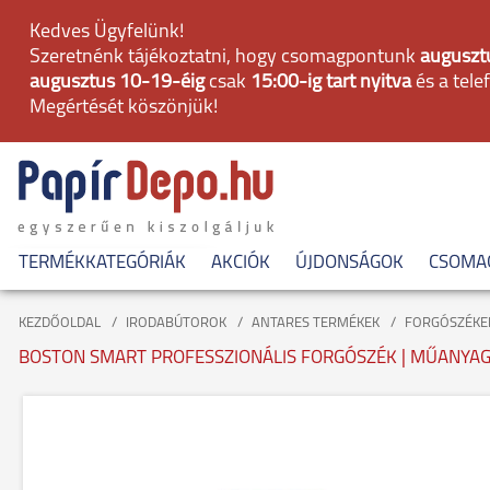
Kedves Ügyfelünk!
Szeretnénk tájékoztatni, hogy csomagpontunk
augusztu
augusztus 10-19-éig
csak
15:00-ig tart nyitva
és a tele
Megértését köszönjük!
TERMÉKKATEGÓRIÁK
AKCIÓK
ÚJDONSÁGOK
CSOMA
KEZDŐOLDAL
IRODABÚTOROK
ANTARES TERMÉKEK
FORGÓSZÉKE
BOSTON SMART PROFESSZIONÁLIS FORGÓSZÉK | MŰANYAG 