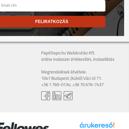
FELIRATKOZÁS
PapírDepo.hu Webáruház Kft.
online irodaszer értékesítés, irodaellátás
Megrendelések átvétele:
1047 Budapest, (külső) Váci út 71.
+36 1 769-0134; +36 70 676-7437