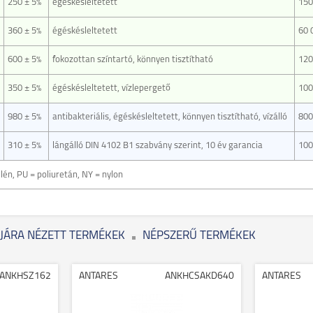
250 ± 5%
égéskésleltetett
150
360 ± 5%
égéskésleltetett
60 
600 ± 5%
fokozottan színtartó, könnyen tisztítható
120
350 ± 5%
égéskésleltetett, vízlepergető
100
980 ± 5%
antibakteriális, égéskésleltetett, könnyen tisztítható, vízálló
800
310 ± 5%
lángálló DIN 4102 B1 szabvány szerint, 10 év garancia
100
pilén, PU = poliuretán, NY = nylon
JÁRA NÉZETT TERMÉKEK
NÉPSZERŰ TERMÉKEK
ANKHSZ162
ANTARES
ANKHCSAKD640
ANTARES