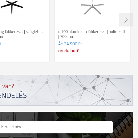
g lábkereszt | szögletes |
d.700 alumínium lábkereszt | polírozott
 mm
| 700 mm
t
Ár:
34 900 Ft
rendelhető