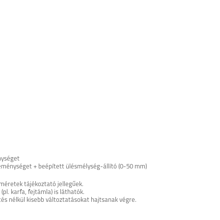
nységet
keménységet + beépített ülésmélység-állító (0-50 mm)
méretek tájékoztató jellegűek.
. karfa, fejtámla) is láthatók.
tés nélkül kisebb változtatásokat hajtsanak végre.