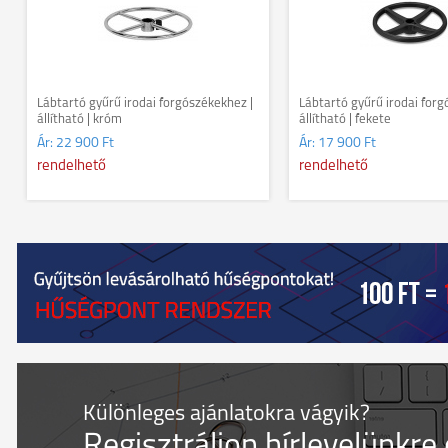
Lábtartó gyűrű irodai forgószékekhez |
Lábtartó gyűrű irodai forg
állítható | króm
állítható | fekete
Ár:
22 900 Ft
Ár:
17 900 Ft
rendelhető
rendelhető
Különleges ajánlatokra vágyik?
Regisztráljon hírlevelünkre