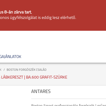
s 8-án zárva tart
,
fonos ügyfélszolgálat is eddig lesz elérhető.
GAJÁNLATOK
K
BOSTON FORGÓSZÉK CSALÁD
LÁBKERESZT | BA.600 GRAFIT-SZÜRKE
ANTARES