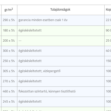
2
Tulajdonságok
Kop
gr/m
290 ± 5%
garancia minden esetben csak 1 év
22 
180 ± 5%
égéskésleltetett
90 
200 ± 5%
--
25 
300 ± 5%
égéskésleltetett
40 
250 ± 5%
égéskésleltetett
150
305 ± 5%
égéskésleltetett, vízlepergető
100
270 ± 5%
égéskésleltetett
100
460 ± 5%
fokozottan színtartó, könnyen tisztítható
100
245 ± 5%
égéskésleltetett
100