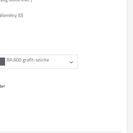
yag lábkereszt |
élemény (0)
BA.600 grafit-szürke
be!