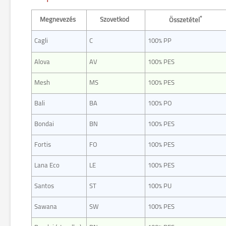
*
Megnevezés
Szövetkód
Összetétel
Cagli
C
100% PP
Alova
AV
100% PES
Mesh
MS
100% PES
Bali
BA
100% PO
Bondai
BN
100% PES
Fortis
FO
100% PES
Lana Eco
LE
100% PES
Santos
ST
100% PU
Sawana
SW
100% PES