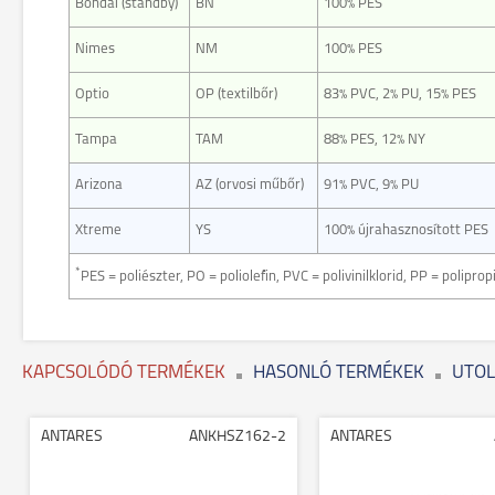
Bondai (standby)
BN
100% PES
Nimes
NM
100% PES
Optio
OP (textilbőr)
83% PVC, 2% PU, 15% PES
Tampa
TAM
88% PES, 12% NY
Arizona
AZ (orvosi műbőr)
91% PVC, 9% PU
Xtreme
YS
100% újrahasznosított PES
*
PES = poliészter, PO = poliolefin, PVC = polivinilklorid, PP = polipro
KAPCSOLÓDÓ TERMÉKEK
HASONLÓ TERMÉKEK
UTOL
ANTARES
ANKHSZ162-2
ANTARES