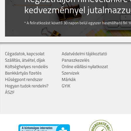
kedvezménnyel jutalmazzuk
* A feliratkozást követő 30 napon belül egyszer használható fel 10
Cégadatok, kapcsolat
Adatvédelmi tájékoztató
Szállítás, átvétel, díjak
Panaszkezelés
Költséghelyes rendelés
Online elállási nyilatkozat
Bankkártyás fizetés
Szervizek
Hűségpont rendszer
Márkák
Hogyan tudok rendelni?
GYIK
ÁSZF