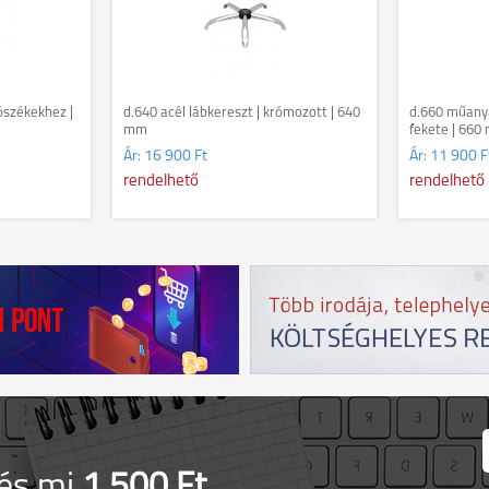
ószékekhez |
d.640 acél lábkereszt | krómozott | 640
d.660 műanya
mm
fekete | 660
Ár:
16 900 Ft
Ár:
11 900 F
rendelhető
rendelhető
 és mi
1.500 Ft