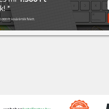
! *
.000 Ft kosárérték felett.