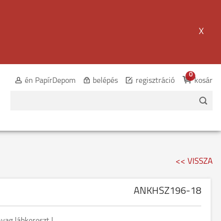
X
0
én PapírDepom
belépés
regisztráció
kosár
<< VISSZA
ANKHSZ196-18