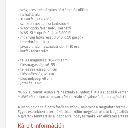
- szögletes, telekárpitos háttámla és ülőlap
- fix háttámla
- 1D karfa (BR HANS)
- szinkronmechanika (antishock)
- WAS* opció felár nélkül kérhető
- WAS+SL** opció, felára: 3 890 Ft
- műanyag lábkereszt d.640, d.50 görgők
- teherbírás: 110 kg
- javasolt napi használati idő: 7-10 óra
- karfák felszerelve
- teljes magasság: 104-113 cm
- ülésmagasság: 46-55 cm
- teljes szélesség: 64 cm
- ülésszélesség: 49 cm
- ülésmélység: 49 cm
- Jótállás: 3 év
*WAS: automatikusan a felhasználó súlyához állítja a rugózási kemé
**WAS+SL: automatikusan a felhasználó súlyához állítja a rugózási 
A weboldalon található fotók és színek, valamint a megadott termék
Egyes esetekben a termékfotókon külön megvásárolható kiegészítők (pl
A gyártók fenntartják a jogot arra, hogy termékeiken előzetes értesí
Kárpit információk