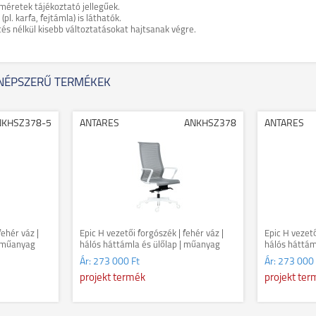
méretek tájékoztató jellegűek.
. karfa, fejtámla) is láthatók.
tés nélkül kisebb változtatásokat hajtsanak végre.
NÉPSZERŰ TERMÉKEK
NKHSZ378-5
ANTARES
ANKHSZ378
ANTARES
fehér váz |
Epic H vezetői forgószék | fehér váz |
Epic H vezető
| műanyag
hálós háttámla és ülőlap | műanyag
hálós háttám
lábkereszt | fehér
lábkereszt | 
Ár:
273 000 Ft
Ár:
273 000 
projekt termék
projekt te