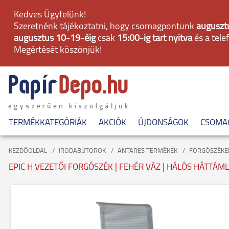
Kedves Ügyfelünk!
Szeretnénk tájékoztatni, hogy csomagpontunk
augusztu
augusztus 10-19-éig
csak
15:00-ig tart nyitva
és a tele
Megértését köszönjük!
TERMÉKKATEGÓRIÁK
AKCIÓK
ÚJDONSÁGOK
CSOMA
KEZDŐOLDAL
IRODABÚTOROK
ANTARES TERMÉKEK
FORGÓSZÉKE
EPIC H VEZETŐI FORGÓSZÉK | FEHÉR VÁZ | HÁLÓS HÁTTÁM