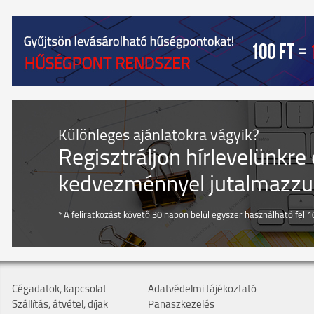
Különleges ajánlatokra vágyik?
Regisztráljon hírlevelünkre
kedvezménnyel jutalmazzuk
* A feliratkozást követő 30 napon belül egyszer használható fel 10
Cégadatok, kapcsolat
Adatvédelmi tájékoztató
Szállítás, átvétel, díjak
Panaszkezelés