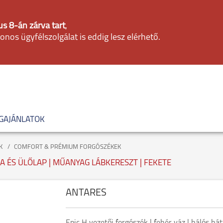
s 8-án zárva tart
,
fonos ügyfélszolgálat is eddig lesz elérhető.
GAJÁNLATOK
K
COMFORT & PRÉMIUM FORGÓSZÉKEK
LA ÉS ÜLŐLAP | MŰANYAG LÁBKERESZT | FEKETE
ANTARES