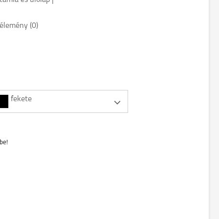
támla és ülőlap |
élemény (0)
fekete
be!