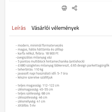
Leírás
Vásárlói vélemények
- modern, minimál formatervezés
- magas, hálós háttámla és ülőlap
- karfa nélkül, felára: 18 900 Ft
-üvegszálas műanyag váz
- 5 pontos multiblock hintamechanika (antishock)
- d.680 szögletes műanyag lábkereszt, d.65 design parkettagörgők
- teherbírás: 110 kg
- javasolt napi használati idő: 5-7 óra
- készre szerelve szállítjuk
- teljes magasság: 112-122 cm
- ülésmagasság: 45-55 cm
- teljes szélesség: 68 cm
- ülésszélesség: 46 cm
- ülésmélység: 41 cm
- Jótállás: 5 év