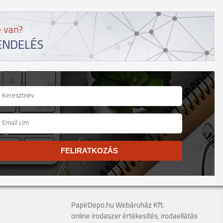
FELIRATKOZÁS
PapírDepo.hu Webáruház Kft.
online irodaszer értékesítés, irodaellátás