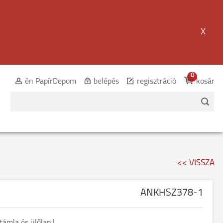
X
0
én PapírDepom
belépés
regisztráció
kosár
<< VISSZA
ANKHSZ378-1