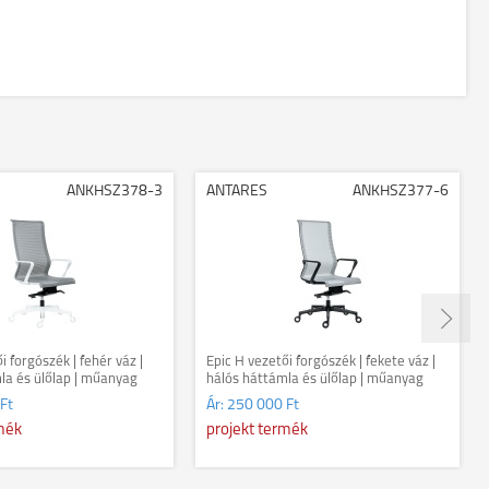
ANKHSZ378-3
ANTARES
ANKHSZ377-6
i forgószék | fehér váz |
Epic H vezetői forgószék | fekete váz |
la és ülőlap | műanyag
hálós háttámla és ülőlap | műanyag
kék
lábkereszt | zöld
Ft
Ár:
250 000 Ft
rmék
projekt termék