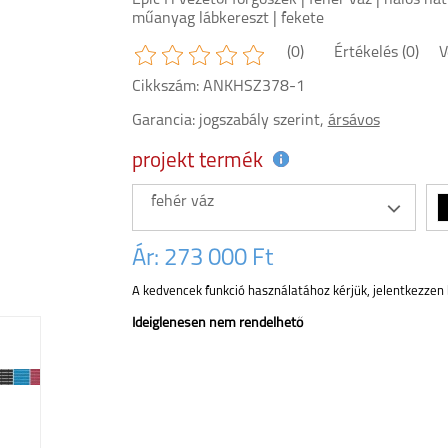
Epic H vezetői forgószék | fehér váz | hálós hát
műanyag lábkereszt | fekete
(0)
Értékelés (0)
V
Cikkszám: ANKHSZ378-1
Garancia:
jogszabály szerint,
ársávos
projekt termék
fehér váz
Ár:
273 000 Ft
A kedvencek funkció használatához kérjük, jelentkezzen 
Ideiglenesen nem rendelhető