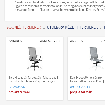
A weboldalon található fotók és színek, valamint a megadott termék
Egyes esetekben a termékfotókon külön megvásárolható kiegészítők (pl
A gyártók fenntartják a jogot arra, hogy termékeiken előzetes értesí
HASONLÓ TERMÉKEK
UTOLJÁRA NÉZETT TERMÉKEK
ANTARES
ANKHSZ377-5
ANTARES
A
Epic H vezetői forgószék | fekete váz |
Epic H vezetői forgószék | 
hálós háttámla és ülőlap | műanyag
hálós háttámla és ülőlap 
lábkereszt | szürke
lábkereszt | szürke
Ár:
250 000 Ft
Ár:
273 000 Ft
projekt termék
projekt termék