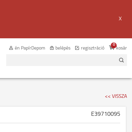
X
0
én PapírDepom
belépés
regisztráció
kosár
<< VISSZA
E39710095