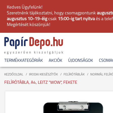
Kedves Ügyfelünk!
Szeretnénk tájékoztatni, hogy csomagpontunk
augusztu
augusztus 10-19-éig
csak
15:00-ig tart nyitva
és a tele
Megértését köszönjük!
TERMÉKKATEGÓRIÁK
AKCIÓK
ÚJDONSÁGOK
CSOMA
KEZDŐOLDAL
IRODAI KIEGÉSZÍTŐK
FELÍRÓTÁBLÁK
NORMÁL FELÍR
FELÍRÓTÁBLA, A4, LEITZ "WOW", FEKETE