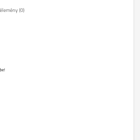
élemény (0)
be!