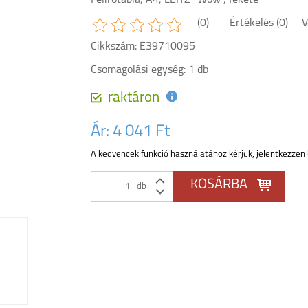
Felírótábla, A4, LEITZ "Wow", fekete
(0)
Értékelés (0)
V
Cikkszám: E39710095
Csomagolási egység: 1 db
raktáron
Ár:
4 041 Ft
A kedvencek funkció használatához kérjük, jelentkezzen 
db