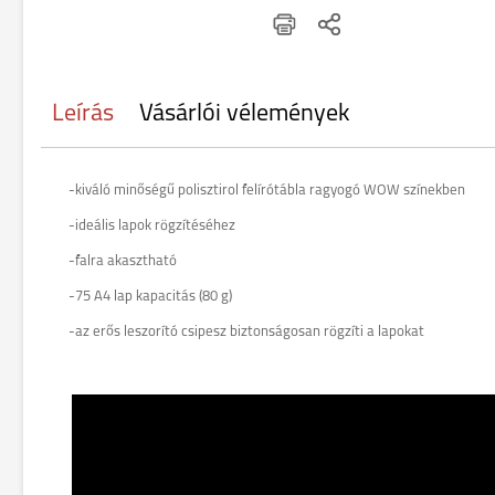
Leírás
Vásárlói vélemények
-kiváló minőségű polisztirol felírótábla ragyogó WOW színekben
-ideális lapok rögzítéséhez
-falra akasztható
-75 A4 lap kapacitás (80 g)
-az erős leszorító csipesz biztonságosan rögzíti a lapokat