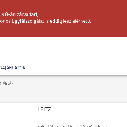
s 8-án zárva tart
,
fonos ügyfélszolgálat is eddig lesz elérhető.
GAJÁNLATOK
ÓTÁBLÁK
LEITZ