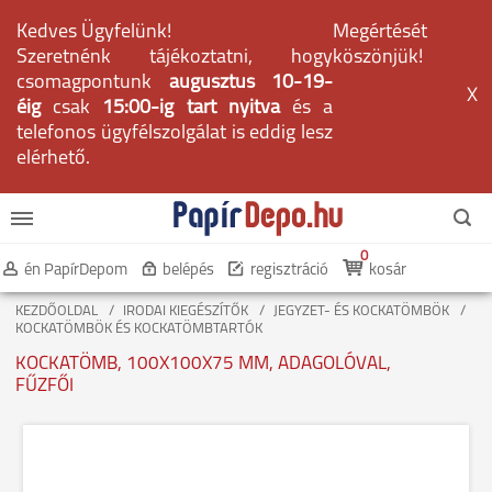
Kedves Ügyfelünk!
Megértését
Szeretnénk tájékoztatni, hogy
köszönjük!
csomagpontunk
augusztus 10-19-
X
éig
csak
15:00-ig tart nyitva
és a
telefonos ügyfélszolgálat is eddig lesz
elérhető.
0
én PapírDepom
belépés
regisztráció
kosár
KEZDŐOLDAL
IRODAI KIEGÉSZÍTŐK
JEGYZET- ÉS KOCKATÖMBÖK
KOCKATÖMBÖK ÉS KOCKATÖMBTARTÓK
KOCKATÖMB, 100X100X75 MM, ADAGOLÓVAL,
FŰZFŐI