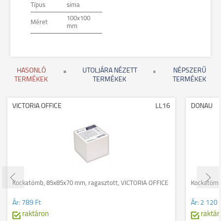
Típus
sima
100x100
Méret
mm
HASONLÓ
UTOLJÁRA NÉZETT
NÉPSZERŰ
TERMÉKEK
TERMÉKEK
TERMÉKEK
VICTORIA OFFICE
LL16
DONAU
Kockatömb, 85x85x70 mm, ragasztott, VICTORIA OFFICE
Kockatömb
Ár:
789 Ft
Ár:
2 120 
raktáron
raktár