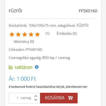
FŰZFŐI
FFSK0160
Kockatömb, 100x100x75 mm, adagolóval, FŰZFŐI
(1)
Értékelés (5)
Vélemény (0)
Cikkszám: FFSK0160
Csomagolási egység: 850 lap / csomag
raktáron
Ár:
1 000 Ft
A kedvencek funkció használatához kérjük, jelentkezzen be!
csomag