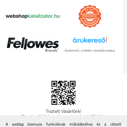
Árukereső, a hiteles vásárlási kalauz
Tisztelt Vásárlónk!
Fizetésnél kérje az ingyenes adattörlő kódot
adatainak biztonsága érdekében! A Kormány
A weblap bizonyos funkcióinak működéséhez és a célzott