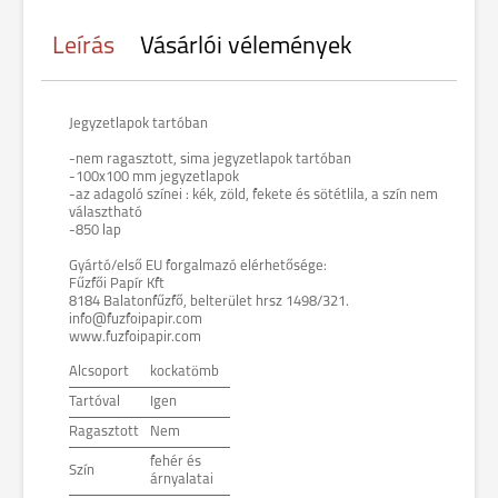
Leírás
Vásárlói vélemények
Jegyzetlapok tartóban
-nem ragasztott, sima jegyzetlapok tartóban
-100x100 mm jegyzetlapok
-az adagoló színei : kék, zöld, fekete és sötétlila, a szín nem
választható
-850 lap
Gyártó/első EU forgalmazó elérhetősége:
Fűzfői Papír Kft
8184 Balatonfűzfő, belterület hrsz 1498/321.
info@fuzfoipapir.com
www.fuzfoipapir.com
Alcsoport
kockatömb
Tartóval
Igen
Ragasztott
Nem
fehér és
Szín
árnyalatai