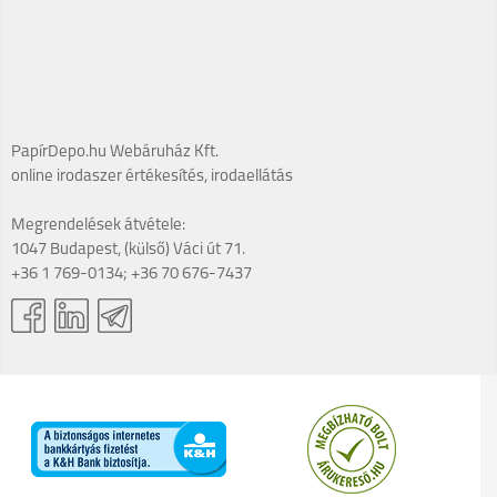
PapírDepo.hu Webáruház Kft.
online irodaszer értékesítés, irodaellátás
Megrendelések átvétele:
1047 Budapest, (külső) Váci út 71.
+36 1 769-0134; +36 70 676-7437