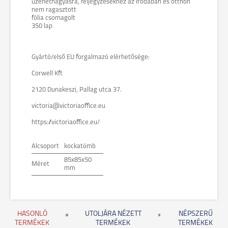
üzenethagyásra, feljegyzésekhez az irodában és otthon
nem ragasztott
fólia csomagolt
350 lap
Gyártó/első EU forgalmazó elérhetősége:
Corwell Kft
2120 Dunakeszi, Pallag utca 37.
victoria@victoriaoffice.eu
https://victoriaoffice.eu/
Alcsoport
kockatömb
85x85x50
Méret
mm
HASONLÓ
UTOLJÁRA NÉZETT
NÉPSZERŰ
TERMÉKEK
TERMÉKEK
TERMÉKEK