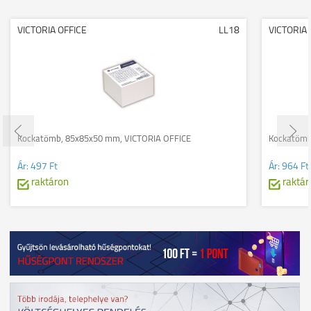
VICTORIA OFFICE
LL18
VICTORIA 
Kockatömb, 85x85x50 mm, VICTORIA OFFICE
Kockatömb
Ár:
497 Ft
Ár:
964 Ft
raktáron
raktár