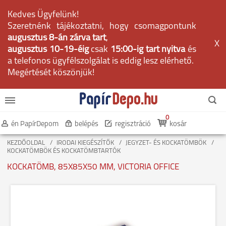
Kedves Ügyfelünk!
Szeretnénk tájékoztatni, hogy csomagpontunk
augusztus 8-án zárva tart
,
X
augusztus 10-19-éig
csak
15:00-ig tart nyitva
és
a telefonos ügyfélszolgálat is eddig lesz elérhető.
Megértését köszönjük!
0
én PapírDepom
belépés
regisztráció
kosár
KEZDŐOLDAL
IRODAI KIEGÉSZÍTŐK
JEGYZET- ÉS KOCKATÖMBÖK
KOCKATÖMBÖK ÉS KOCKATÖMBTARTÓK
KOCKATÖMB, 85X85X50 MM, VICTORIA OFFICE