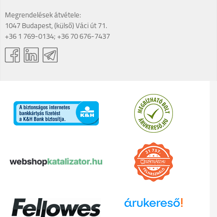
Megrendelések átvétele:
1047 Budapest, (külső) Váci út 71.
+36 1 769-0134; +36 70 676-7437