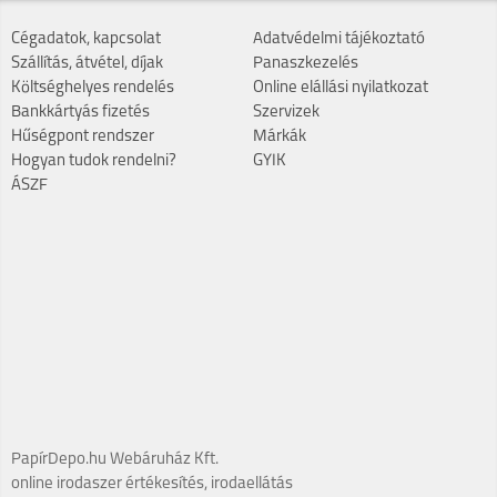
Cégadatok, kapcsolat
Adatvédelmi tájékoztató
Szállítás, átvétel, díjak
Panaszkezelés
Költséghelyes rendelés
Online elállási nyilatkozat
Bankkártyás fizetés
Szervizek
Hűségpont rendszer
Márkák
Hogyan tudok rendelni?
GYIK
ÁSZF
PapírDepo.hu Webáruház Kft.
online irodaszer értékesítés, irodaellátás