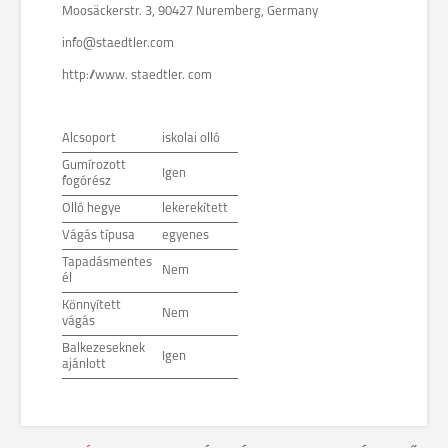
Moosäckerstr. 3, 90427 Nuremberg, Germany
info@staedtler.com
http://www. staedtler. com
Alcsoport
iskolai olló
Gumírozott
Igen
fogórész
Olló hegye
lekerekített
Vágás típusa
egyenes
Tapadásmentes
Nem
él
Könnyített
Nem
vágás
Balkezeseknek
Igen
ajánlott