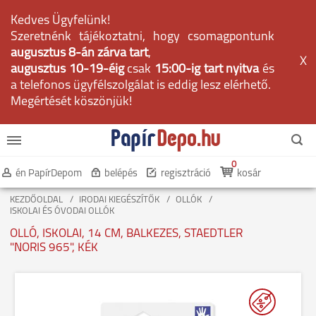
Kedves Ügyfelünk!
Szeretnénk tájékoztatni, hogy csomagpontunk
augusztus 8-án zárva tart
,
X
augusztus 10-19-éig
csak
15:00-ig tart nyitva
és
a telefonos ügyfélszolgálat is eddig lesz elérhető.
Megértését köszönjük!
0
én PapírDepom
belépés
regisztráció
kosár
KEZDŐOLDAL
IRODAI KIEGÉSZÍTŐK
OLLÓK
ISKOLAI ÉS ÓVODAI OLLÓK
OLLÓ, ISKOLAI, 14 CM, BALKEZES, STAEDTLER
"NORIS 965", KÉK