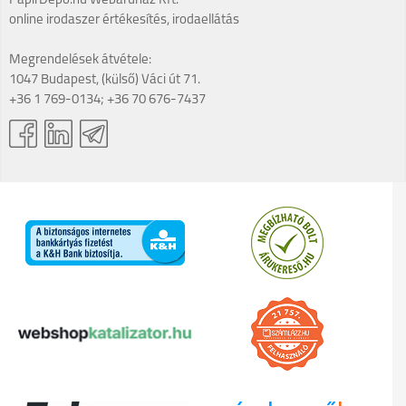
PapírDepo.hu Webáruház Kft.
online irodaszer értékesítés, irodaellátás
Megrendelések átvétele:
1047 Budapest, (külső) Váci út 71.
+36 1 769-0134; +36 70 676-7437