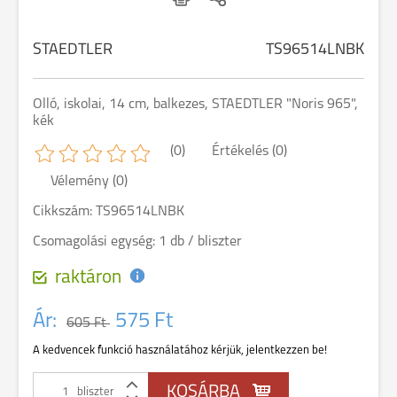
STAEDTLER
TS96514LNBK
Olló, iskolai, 14 cm, balkezes, STAEDTLER "Noris 965",
kék
(0)
Értékelés (0)
Vélemény (0)
Cikkszám: TS96514LNBK
Csomagolási egység: 1 db / bliszter
raktáron
Ár:
575 Ft
605 Ft
A kedvencek funkció használatához kérjük, jelentkezzen be!
bliszter