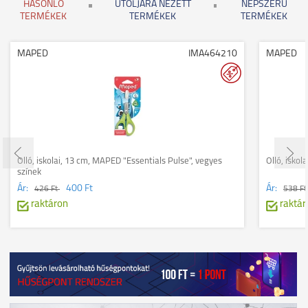
HASONLÓ
UTOLJÁRA NÉZETT
NÉPSZERŰ
TERMÉKEK
TERMÉKEK
TERMÉKEK
MAPED
IMA464210
MAPED
Olló, iskolai, 13 cm, MAPED "Essentials Pulse", vegyes
Olló, iskol
színek
Ár:
400 Ft
Ár:
426 Ft
538 F
raktáron
raktár