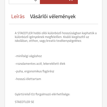
Leírás
Vásárlói vélemények
A STAEDTLER hobbi ollói különböző hosszúságban kaphatók a
különböző igényeknek megfelelően. Kiváló kiegészítő az
iskolában, otthon, vagy kreatív tevékenységekhez.
-minőségi vágáshoz
-rozsdamentes acél, lekerekített élek
-puha, ergonomikus fogórész
-hosszú élettartam
Gyártó/első EU forgalmazó elérhetősége:
STAEDTLER SE