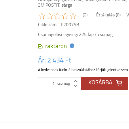
Öntapadó jegyzettömb, szövegbuborék forma,
3M POSTIT, sárga
(0)
Értékelés (0)
V
Cikkszám: LP2007SB
Csomagolási egység: 225 lap / csomag
raktáron
Ár:
2 434 Ft
A kedvencek funkció használatához kérjük, jelentkezzen 
csomag