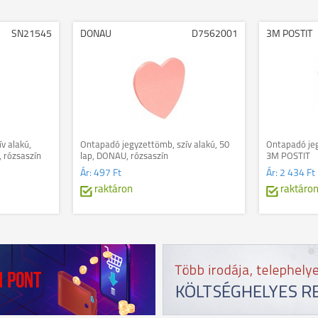
SN21545
DONAU
D7562001
3M POSTIT
v alakú,
Öntapadó jegyzettömb, szív alakú, 50
Öntapadó jeg
, rózsaszín
lap, DONAU, rózsaszín
3M POSTIT
Ár:
497 Ft
Ár:
2 434 Ft
raktáron
raktáro