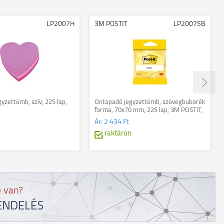
LP2007H
3M POSTIT
LP2007SB
yzettömb, szív, 225 lap,
Öntapadó jegyzettömb, szövegbuborék
forma, 70x70 mm, 225 lap, 3M POSTIT,
sárga
Ár:
2 434 Ft
n
raktáron