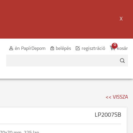
X
0
én PapírDepom
belépés
regisztráció
kosár
<< VISSZA
LP2007SB