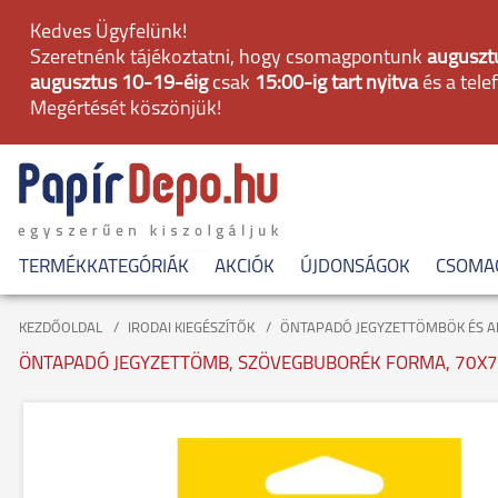
Kedves Ügyfelünk!
Szeretnénk tájékoztatni, hogy csomagpontunk
augusztu
augusztus 10-19-éig
csak
15:00-ig tart nyitva
és a tele
Megértését köszönjük!
TERMÉKKATEGÓRIÁK
AKCIÓK
ÚJDONSÁGOK
CSOMA
KEZDŐOLDAL
IRODAI KIEGÉSZÍTŐK
ÖNTAPADÓ JEGYZETTÖMBÖK ÉS 
ÖNTAPADÓ JEGYZETTÖMB, SZÖVEGBUBORÉK FORMA, 70X70 