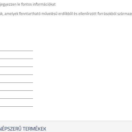
jegyezzen le fontos információkat
jük, amelyek fenntartható művelésű erdőkből és ellenőrzött forrásokból szárma
NÉPSZERŰ TERMÉKEK