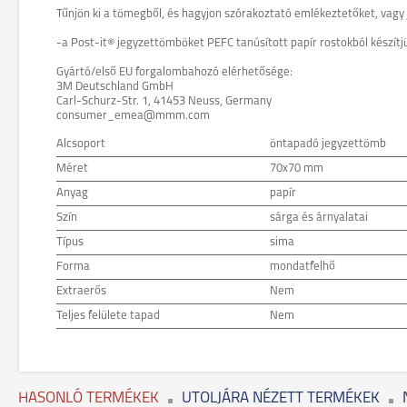
Tűnjön ki a tömegből, és hagyjon szórakoztató emlékeztetőket, vagy 
-a Post-it® jegyzettömböket PEFC tanúsított papír rostokból készít
Gyártó/első EU forgalombahozó elérhetősége:
3M Deutschland GmbH
Carl-Schurz-Str. 1, 41453 Neuss, Germany
consumer_emea@mmm.com
Alcsoport
öntapadó jegyzettömb
Méret
70x70 mm
Anyag
papír
Szín
sárga és árnyalatai
Típus
sima
Forma
mondatfelhő
Extraerős
Nem
Teljes felülete tapad
Nem
HASONLÓ TERMÉKEK
UTOLJÁRA NÉZETT TERMÉKEK