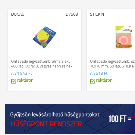
DONAU
D7563
STICK N
Öntapadó jegyzettömb, alma alakú,
Öntapadó jegyzettömb, szí
400 lap, DONAU, vegyes neon színek
70x70 mm, 50 lap, STICK N
Ár:
1 943 Ft
Ár:
513 Ft
raktáron
raktáron