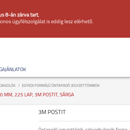
s 8-án zárva tart
,
fonos ügyfélszolgálat is eddig lesz elérhető.
GAJÁNLATOK
ADAGOLÓK
EGYEDI FORMÁJÚ ÖNTAPADÓ JEGYZETTÖMBÖK
MM, 225 LAP, 3M POSTIT, SÁRGA
3M POSTIT