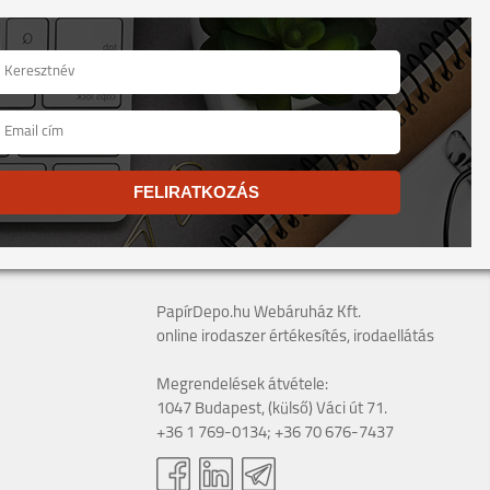
FELIRATKOZÁS
PapírDepo.hu Webáruház Kft.
online irodaszer értékesítés, irodaellátás
Megrendelések átvétele:
1047 Budapest, (külső) Váci út 71.
+36 1 769-0134; +36 70 676-7437