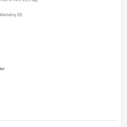
 70x70 mm, 225 lap,
élemény (0)
be!