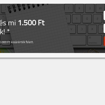
 és mi
1.500 Ft
! *
.000 Ft kosárérték felett.