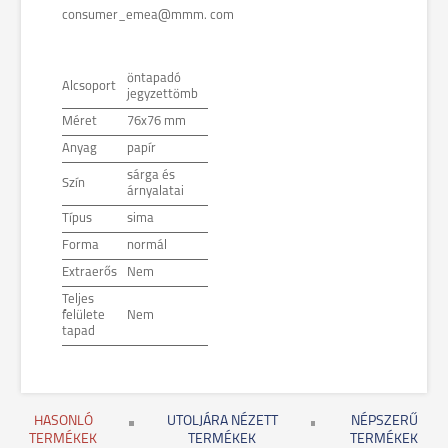
consumer_emea@mmm. com
öntapadó
Alcsoport
jegyzettömb
Méret
76x76 mm
Anyag
papír
sárga és
Szín
árnyalatai
Típus
sima
Forma
normál
Extraerős
Nem
Teljes
felülete
Nem
tapad
HASONLÓ
UTOLJÁRA NÉZETT
NÉPSZERŰ
TERMÉKEK
TERMÉKEK
TERMÉKEK