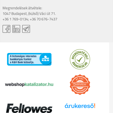
Megrendelések átvétele:
1047 Budapest, (külső) Váci út 71.
+36 1 769-0134; +36 70 676-7437