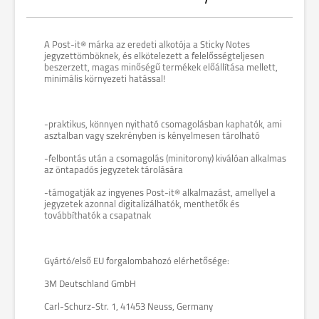
A Post-it® márka az eredeti alkotója a Sticky Notes
jegyzettömböknek, és elkötelezett a felelősségteljesen
beszerzett, magas minőségű termékek előállítása mellett,
minimális környezeti hatással!
-praktikus, könnyen nyitható csomagolásban kaphatók, ami
asztalban vagy szekrényben is kényelmesen tárolható
-felbontás után a csomagolás (minitorony) kiválóan alkalmas
az öntapadós jegyzetek tárolására
-támogatják az ingyenes Post-it® alkalmazást, amellyel a
jegyzetek azonnal digitalizálhatók, menthetők és
továbbíthatók a csapatnak
Gyártó/első EU forgalombahozó elérhetősége:
3M Deutschland GmbH
Carl-Schurz-Str. 1, 41453 Neuss, Germany