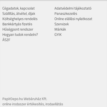
Cégadatok, kapcsolat
Adatvédelmi tájékoztató
Szállítás, átvétel, díjak
Panaszkezelés
Költséghelyes rendelés
Online elállási nyilatkozat
Bankkártyás fizetés
Szervizek
Hűségpont rendszer
Márkák
Hogyan tudok rendelni?
GYIK
ÁSZF
PapírDepo.hu Webáruház Kft.
online irodaszer értékesítés, irodaellátás