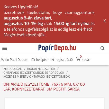
Kedves Ügyfelünk!
Szeretnénk tájékoztatni, hogy csomagpontunk
augusztus 8-án zárva tart
,
X
augusztus 10-19-éig
csak
15:00-ig tart nyitva
és
a telefonos ügyfélszolgálat is eddig lesz elérhető.
Megértését köszönjük!
0
én PapírDepom
belépés
regisztráció
kosár
KEZDŐOLDAL
IRODAI KIEGÉSZÍTŐK
ÖNTAPADÓ JEGYZETTÖMBÖK ÉS ADAGOLÓK
KÖZEPES MÉRETŰ ÖNTAPADÓ JEGYZETTÖMBÖK
ÖNTAPADÓ JEGYZETTÖMB, 76X76 MM, 6X100
LAP, KÖRNYEZETBARÁT, 3M POSTIT, SÁRGA