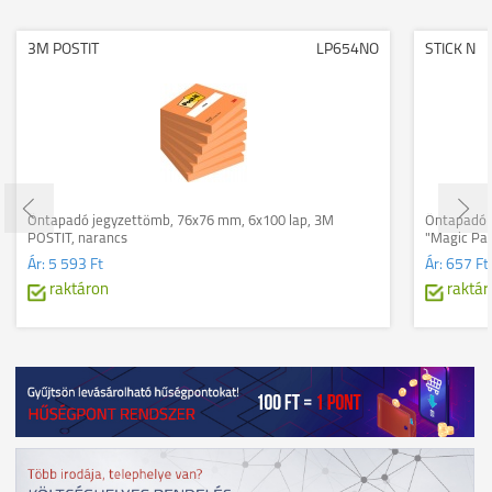
3M POSTIT
LP654NO
STICK N
Öntapadó jegyzettömb, 76x76 mm, 6x100 lap, 3M
Öntapadó j
POSTIT, narancs
"Magic Pad
Ár:
5 593 Ft
Ár:
657 Ft
raktáron
raktár