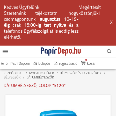
Kedves Ügyfelünk!
Megértését
Szeretnénk tájékoztatni, hogy
köszönjük!
csomagpontunk
augusztus 10-19-
X
éig
csak
15:00-ig tart nyitva
és a
telefonos ügyfélszolgálat is eddig lesz
elérhető.
0
én PapírDepom
belépés
regisztráció
kosár
KEZDŐOLDAL
IRODAI KISGÉPEK
BÉLYEGZŐK ÉS TARTOZÉKOK
BÉLYEGZŐK
DÁTUMBÉLYEGZŐK
DÁTUMBÉLYEGZŐ, COLOP "S120"