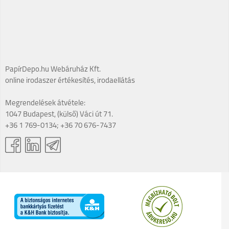
PapírDepo.hu Webáruház Kft.
online irodaszer értékesítés, irodaellátás
Megrendelések átvétele:
1047 Budapest, (külső) Váci út 71.
+36 1 769-0134; +36 70 676-7437