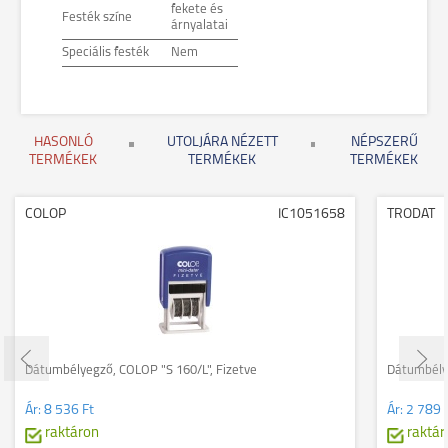
fekete és
Festék színe
árnyalatai
Speciális festék
Nem
HASONLÓ
UTOLJÁRA NÉZETT
NÉPSZERŰ
TERMÉKEK
TERMÉKEK
TERMÉKEK
COLOP
IC1051658
TRODAT
Dátumbélyegző, COLOP "S 160/L", Fizetve
Dátumbély
Ár:
8 536 Ft
Ár:
2 789 
raktáron
raktár