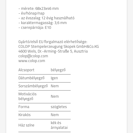
- mérete: 68x23x46 mm
- év/hónap/nap
- az évszalag 12 évig használható
- karaktermagasság: 3,6 mm
- cserepárnája: E10
Gyártó/első EU forgalmazó elérhetősége:
COLOP Stempelerzeugung Skopek GmbH&Co.KG
4600 Wels, Dr.-Arming-Straße 5, Ausztria
colop@colop.com
www.colop.com
Alcsoport
bélyegző
Dátumbélyegző
Igen
Sorszámbélyegző
Nem
Motivációs
Nem
bélyegző
Forma
szögletes
Kirakós
Nem
kék és
Ház színe
árnyalatai