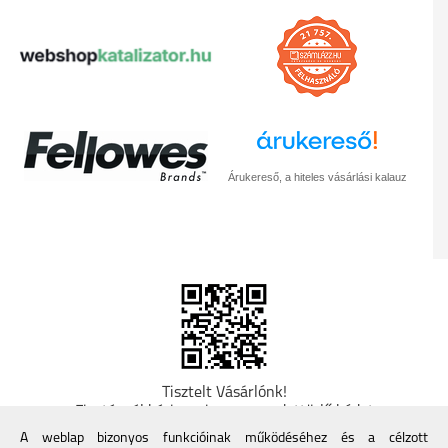
Árukereső, a hiteles vásárlási kalauz
Tisztelt Vásárlónk!
Fizetésnél kérje az ingyenes adattörlő kódot
adatainak biztonsága érdekében! A Kormány
A weblap bizonyos funkcióinak működéséhez és a célzott