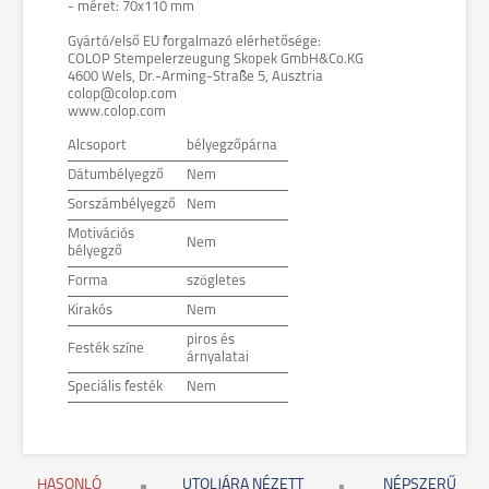
- méret: 70x110 mm
Gyártó/első EU forgalmazó elérhetősége:
COLOP Stempelerzeugung Skopek GmbH&Co.KG
4600 Wels, Dr.-Arming-Straße 5, Ausztria
colop@colop.com
www.colop.com
Alcsoport
bélyegzőpárna
Dátumbélyegző
Nem
Sorszámbélyegző
Nem
Motivációs
Nem
bélyegző
Forma
szögletes
Kirakós
Nem
piros és
Festék színe
árnyalatai
Speciális festék
Nem
HASONLÓ
UTOLJÁRA NÉZETT
NÉPSZERŰ