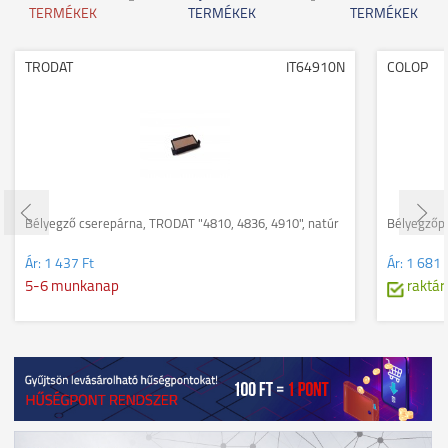
TERMÉKEK
TERMÉKEK
TERMÉKEK
TRODAT
IT64910N
COLOP
Bélyegző cserepárna, TRODAT "4810, 4836, 4910", natúr
Bélyegzőpá
Ár:
1 437 Ft
Ár:
1 681 
5-6 munkanap
raktár