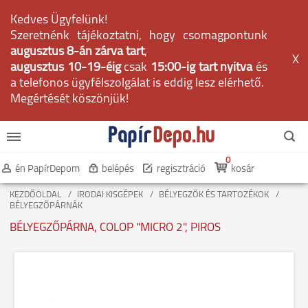
Kedves Ügyfelünk!
Szeretnénk tájékoztatni, hogy csomagpontunk
augusztus 8-án zárva tart
,
X
augusztus 10-19-éig
csak
15:00-ig tart nyitva
és
a telefonos ügyfélszolgálat is eddig lesz elérhető.
Megértését köszönjük!
0
én PapírDepom
belépés
regisztráció
kosár
KEZDŐOLDAL
IRODAI KISGÉPEK
BÉLYEGZŐK ÉS TARTOZÉKOK
BÉLYEGZŐPÁRNÁK
BÉLYEGZŐPÁRNA, COLOP "MICRO 2", PIROS