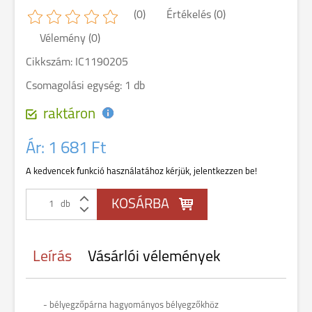
(0)
Értékelés (0)
Vélemény (0)
Cikkszám: IC1190205
Csomagolási egység: 1 db
raktáron
Ár:
1 681 Ft
A kedvencek funkció használatához kérjük, jelentkezzen be!
db
Leírás
Vásárlói vélemények
- bélyegzőpárna hagyományos bélyegzőkhöz