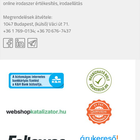
online irodaszer értékesítés, irodaellátás
Megrendelések átvétele:
1047 Budapest, (külső) Váci út 71.
+36 1 769-0134; +36 70 676-7437