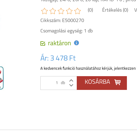
Tűzőgép, 24/6, 26/6, 20 lap, RAPID "F6", piros
(0)
Értékelés (0)
V
Cikkszám: E5000270
Csomagolási egység: 1 db
raktáron
Ár:
3 478 Ft
A kedvencek funkció használatához kérjük, jelentkezzen 
db