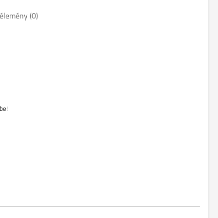
élemény (0)
be!