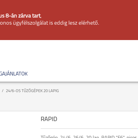
s 8-án zárva tart
,
fonos ügyfélszolgálat is eddig lesz elérhető.
GAJÁNLATOK
24/6-OS TŰZŐGÉPEK 20 LAPIG
RAPID