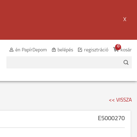
X
0
én PapírDepom
belépés
regisztráció
kosár
<< VISSZA
E5000270