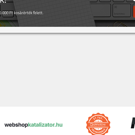
! *
.000 Ft kosárérték felett.