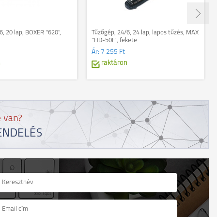
6, 20 lap, BOXER "620",
Tűzőgép, 24/6, 24 lap, lapos tűzés, MAX
"HD-50F", fekete
Ár:
7 255 Ft
n
raktáron