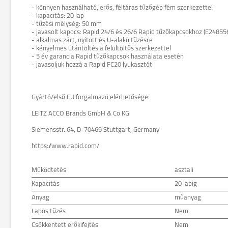
- könnyen használható, erős, féltáras tűzőgép fém szerkezettel
- kapacitás: 20 lap
- tűzési mélység: 50 mm
- javasolt kapocs: Rapid 24/6 és 26/6 Rapid tűzőkapcsokhoz (E2485
- alkalmas zárt, nyitott és U-alakú tűzésre
- kényelmes utántöltés a felültöltős szerkezettel
- 5 év garancia Rapid tűzőkapcsok használata esetén
- javasoljuk hozzá a Rapid FC20 lyukasztót
Gyártó/első EU forgalmazó elérhetősége:
LEITZ ACCO Brands GmbH & Co KG
Siemensstr. 64, D-70469 Stuttgart, Germany
https://www.rapid.com/
Működtetés
asztali
Kapacitás
20 lapig
Anyag
műanyag
Lapos tűzés
Nem
Csökkentett erőkifejtés
Nem