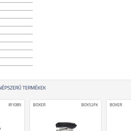
NÉPSZERŰ TERMÉKEK
IR1085
BOXER
BOXS2FK
BOXER