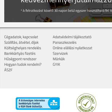
kedvezménnyel jutalmazzuk
* A feliratkozást követő 30 napon belül egyszer használható fel 10
Cégadatok, kapcsolat
Adatvédelmi tájékoztató
Szállítás, átvétel, díjak
Panaszkezelés
Költséghelyes rendelés
Online elállási nyilatkozat
Bankkártyás fizetés
Szervizek
Hűségpont rendszer
Márkák
Hogyan tudok rendelni?
GYIK
ÁSZF