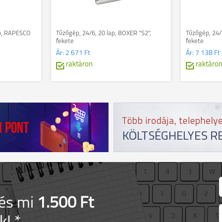
ap, RAPESCO
Tűzőgép, 24/6, 20 lap, BOXER "S2",
Tűzőgép, 24/
fekete
fekete
Ár:
2 671 Ft
Ár:
7 138 Ft
raktáron
raktáro
 és mi
1.500 Ft