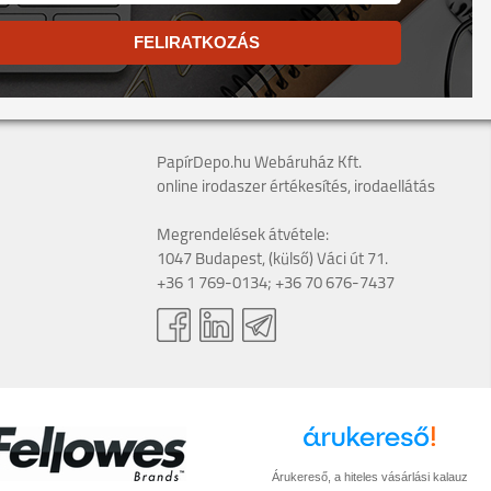
FELIRATKOZÁS
PapírDepo.hu Webáruház Kft.
online irodaszer értékesítés, irodaellátás
Megrendelések átvétele:
1047 Budapest, (külső) Váci út 71.
+36 1 769-0134; +36 70 676-7437
Árukereső, a hiteles vásárlási kalauz