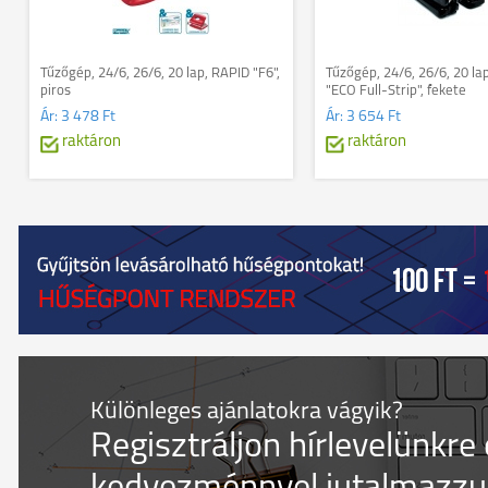
Tűzőgép, 24/6, 26/6, 20 lap, RAPID "F6",
Tűzőgép, 24/6, 26/6, 20 l
piros
"ECO Full-Strip", fekete
Ár:
3 478 Ft
Ár:
3 654 Ft
raktáron
raktáron
Különleges ajánlatokra vágyik?
Regisztráljon hírlevelünkre