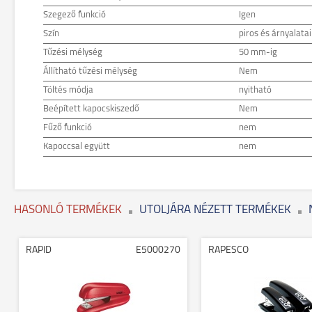
Szegező funkció
Igen
Szín
piros és árnyalatai
Tűzési mélység
50 mm-ig
Állítható tűzési mélység
Nem
Töltés módja
nyitható
Beépített kapocskiszedő
Nem
Fűző funkció
nem
Kapoccsal együtt
nem
HASONLÓ TERMÉKEK
UTOLJÁRA NÉZETT TERMÉKEK
RAPID
E5000270
RAPESCO