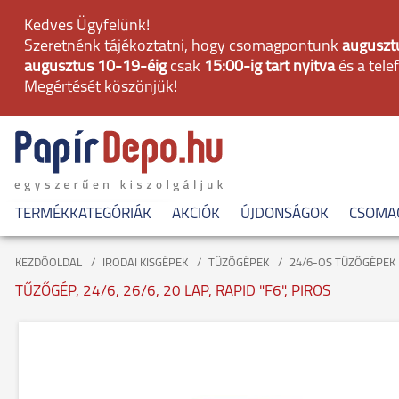
Kedves Ügyfelünk!
Szeretnénk tájékoztatni, hogy csomagpontunk
augusztu
augusztus 10-19-éig
csak
15:00-ig tart nyitva
és a tele
Megértését köszönjük!
TERMÉKKATEGÓRIÁK
AKCIÓK
ÚJDONSÁGOK
CSOMA
KEZDŐOLDAL
IRODAI KISGÉPEK
TŰZŐGÉPEK
24/6-OS TŰZŐGÉPEK
TŰZŐGÉP, 24/6, 26/6, 20 LAP, RAPID "F6", PIROS