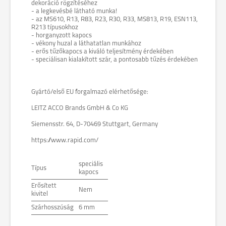
dekoráció rögzítéséhez
- a legkevésbé látható munka!
- az MS610, R13, R83, R23, R30, R33, MS813, R19, ESN113,
R213 típusokhoz
- horganyzott kapocs
- vékony huzal a láthatatlan munkához
- erős tűzőkapocs a kiváló teljesítmény érdekében
- speciálisan kialakított szár, a pontosabb tűzés érdekében
Gyártó/első EU forgalmazó elérhetősége:
LEITZ ACCO Brands GmbH & Co KG
Siemensstr. 64, D-70469 Stuttgart, Germany
https://www.rapid.com/
speciális
Típus
kapocs
Erősített
Nem
kivitel
Szárhosszúság
6 mm