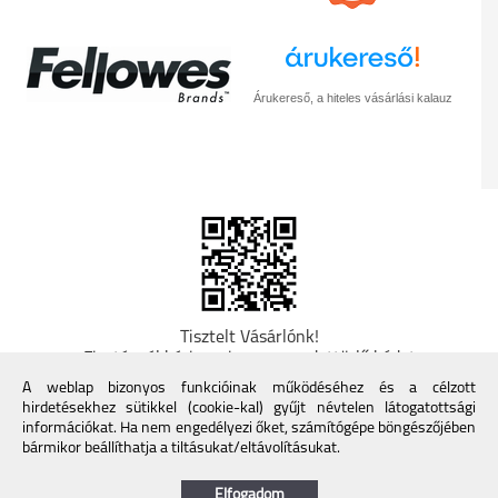
Árukereső, a hiteles vásárlási kalauz
Tisztelt Vásárlónk!
Fizetésnél kérje az ingyenes adattörlő kódot
adatainak biztonsága érdekében! A Kormány
A weblap bizonyos funkcióinak működéséhez és a célzott
döntése alapján a kereskedő minden tartós
hirdetésekhez sütikkel (cookie-kal) gyűjt névtelen látogatottsági
adathordozó termék vásárlásakor köteles ingyenes
információkat. Ha nem engedélyezi őket, számítógépe böngészőjében
adattörlő kódot biztosítani. További információk a
bármikor beállíthatja a tiltásukat/eltávolításukat.
Nemzeti Média- és Hírközlési Hatóság honlapján:
https://nmhh.hu/veglegestorles
Elfogadom