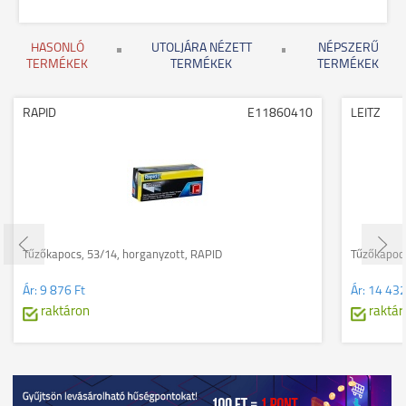
HASONLÓ
UTOLJÁRA NÉZETT
NÉPSZERŰ
TERMÉKEK
TERMÉKEK
TERMÉKEK
RAPID
E11860410
LEITZ
Tűzőkapocs, 53/14, horganyzott, RAPID
Tűzőkapocs
Ár:
9 876 Ft
Ár:
14 432
raktáron
raktár