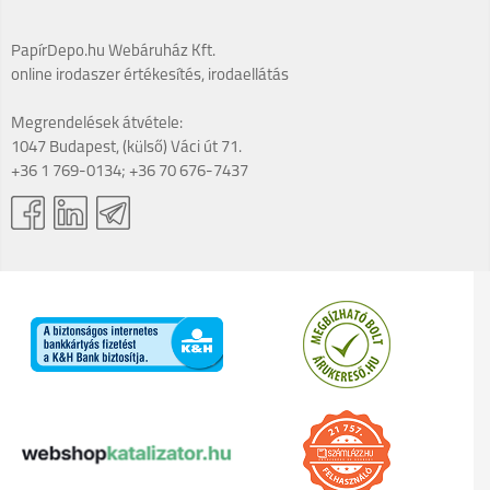
PapírDepo.hu Webáruház Kft.
online irodaszer értékesítés, irodaellátás
Megrendelések átvétele:
1047 Budapest, (külső) Váci út 71.
+36 1 769-0134; +36 70 676-7437