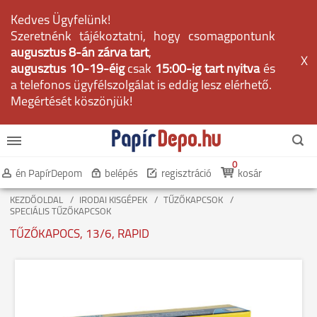
Kedves Ügyfelünk!
Szeretnénk tájékoztatni, hogy csomagpontunk
augusztus 8-án zárva tart
,
X
augusztus 10-19-éig
csak
15:00-ig tart nyitva
és
a telefonos ügyfélszolgálat is eddig lesz elérhető.
Megértését köszönjük!
0
én PapírDepom
belépés
regisztráció
kosár
KEZDŐOLDAL
IRODAI KISGÉPEK
TŰZŐKAPCSOK
SPECIÁLIS TŰZŐKAPCSOK
TŰZŐKAPOCS, 13/6, RAPID